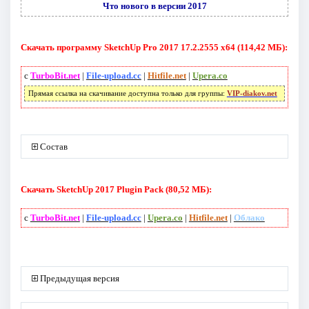
Что нового в версии 2017
Скачать программу SketchUp Pro 2017 17.2.2555 x64 (114,42 МБ):
с
TurboBit.net
|
File-upload.cc
|
Hitfile.net
|
Upera.co
Прямая ссылка на скачивание доступна только для группы:
VIP-diakov.net
Состав
Скачать SketchUp 2017 Plugin Pack (80,52 МБ):
с
TurboBit.net
|
File-upload.cc
|
Upera.co
|
Hitfile.net
|
Облако
Предыдущая версия