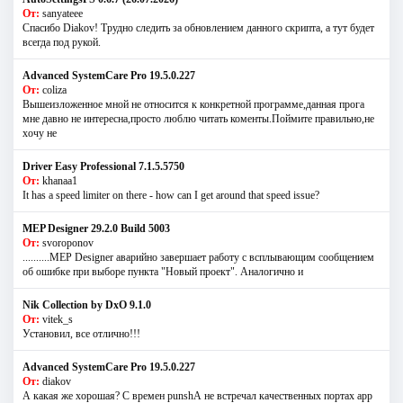
От:
sanyateee
Спасибо Diakov! Трудно следить за обновлением данного скрипта, а тут будет
всегда под рукой.
Advanced SystemCare Pro 19.5.0.227
От:
coliza
Вышеизложенное мной не относится к конкретной программе,данная прога
мне давно не интересна,просто люблю читать коменты.Поймите правильно,не
хочу не
Driver Easy Professional 7.1.5.5750
От:
khanaa1
It has a speed limiter on there - how can I get around that speed issue?
MEP Designer 29.2.0 Build 5003
От:
svoroponov
..........MEP Designer аварийно завершает работу с всплывающим сообщением
об ошибке при выборе пункта "Новый проект". Аналогично и
Nik Collection by DxO 9.1.0
От:
vitek_s
Установил, все отлично!!!
Advanced SystemCare Pro 19.5.0.227
От:
diakov
А какая же хорошая? С времен punshА не встречал качественных портах app