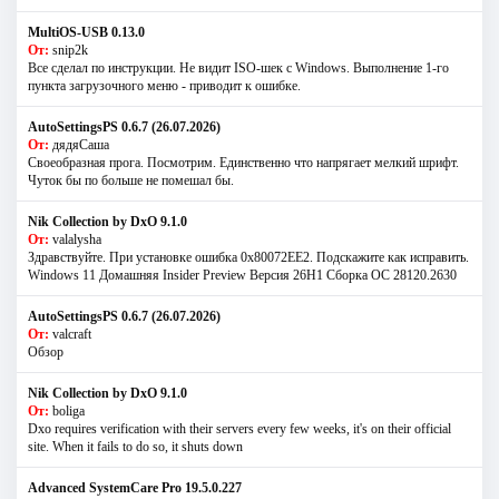
MultiOS-USB 0.13.0
От:
snip2k
Все сделал по инструкции. Не видит ISO-шек с Windows. Выполнение 1-го
пункта загрузочного меню - приводит к ошибке.
AutoSettingsPS 0.6.7 (26.07.2026)
От:
дядяСаша
Своеобразная прога. Посмотрим. Единственно что напрягает мелкий шрифт.
Чуток бы по больше не помешал бы.
Nik Collection by DxO 9.1.0
От:
valalysha
Здравствуйте. При установке ошибка 0х80072EE2. Подскажите как исправить.
Windows 11 Домашняя Insider Preview Версия 26H1 Сборка ОС 28120.2630
AutoSettingsPS 0.6.7 (26.07.2026)
От:
valcraft
Обзор
Nik Collection by DxO 9.1.0
От:
boliga
Dxo requires verification with their servers every few weeks, it's on their official
site. When it fails to do so, it shuts down
Advanced SystemCare Pro 19.5.0.227