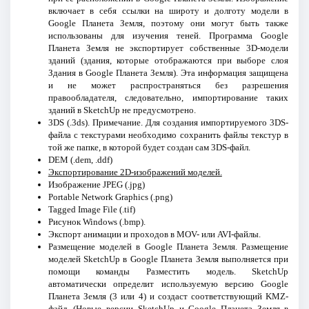
включает в себя ссылки на широту и долготу модели в
Google Планета Земля, поэтому они могут быть также
использованы для изучения теней. Программа Google
Планета Земля не экспортирует собственные 3D-модели
зданий (здания, которые отображаются при выборе слоя
Здания в Google Планета Земля). Эта информация защищена
и не может распространяться без разрешения
правообладателя, следовательно, импортирование таких
зданий в SketchUp не предусмотрено.
3DS (.3ds). Примечание. Для создания импортируемого 3DS-
файла с текстурами необходимо сохранить файлы текстур в
той же папке, в которой будет создан сам 3DS-файл.
DEM (.dem, .ddf)
Экспортирование 2D-изображений моделей.
Изображение JPEG (.jpg)
Portable Network Graphics (.png)
Tagged Image File (.tif)
Рисунок Windows (.bmp).
Экспорт анимации и проходов в MOV- или AVI-файлы.
Размещение моделей в Google Планета Земля. Размещение
моделей SketchUp в Google Планета Земля выполняется при
помощи команды Разместить модель. SketchUp
автоматически определит используемую версию Google
Планета Земля (3 или 4) и создаст соответствующий KMZ-
файл. (Новые версии SketchUp и Google Планета Земля в