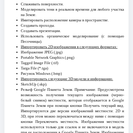
Сглаживать поверхности.
Моделировать тени в реальном времени для любого участка
на Земле.
Имитировать расположение камеры в пространстве.
Создавать проходы.
Создавать презентации.
Использовать органическое моделирование (с помощью
Песочницы).
Импортировать 2D-изображения в следующих форматах:
Изображение JPEG (.jpg)
Portable Network Graphics (.png)
Tagged Image File (.tif)
Targa File (*.tga)
Рисунок Windows (.bmp)
Импортировать следующие 3D-модели и информацию.
SketchUp (.skp).
Рельеф Google Планета Земля. Примечание. Предусмотрена
возможность получения текущего изображения (черно-
белый снимок) местности, которая отображается в Google
Планета Земля при помощи кнопки Получить текущий вид.
Импортируются две версии изображений местности: 2D и
3D, при этом можно переключаться между ними с помощью
кнопки Переключить местность. Изображения местности
используются только для ссылок и не включаются в модель
при ее расположении в Google Планета Земля. Изображение