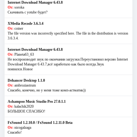
Internet Download Manager 6.43.8
От:
soroka
Скачивать с yotube будет?
XMedia Recode 3.6.3.4
От:
coiner
The file version was incorrectly specified here. The file in the distribution is version
3.6.3.4.
Internet Download Manager 6.43.8
От:
Planeta63_63
Не воспроизводит звук по окончании загрузки.Переустановил версию Internet
Download Manager 6.43.7,всё заработало как было всегда.Звук
появился.Новое
Dehancer Desktop 1.1.0
От:
ambroziastrum
Спасибо, конечно, но у меня тоже комп-астматик))
Ashampoo Music Studio Pro 27.0.1.1
От:
kalachik2020
БОЛЬШОЕ СПАСИБО!
FxSound 1.2.10.0 / FxSound 1.2.11.0 Beta
От:
nicogalzaga
Спасибо!