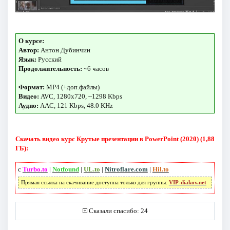
О курсе:
Автор:
Антон Дубинчин
Язык:
Русский
Продолжительность:
~6 часов
Формат:
MP4 (+доп.файлы)
Видео:
AVC, 1280x720, ~1298 Kbps
Аудио:
AAC, 121 Kbps, 48.0 KHz
Скачать видео курс Крутые презентации в PowerPoint (2020) (1,88
ГБ):
с
Turbo.to
|
Notfound
|
UL.to
|
Nitroflare.com
|
Hil.to
Прямая ссылка на скачивание доступна только для группы:
VIP-diakov.net
Сказали спасибо: 24