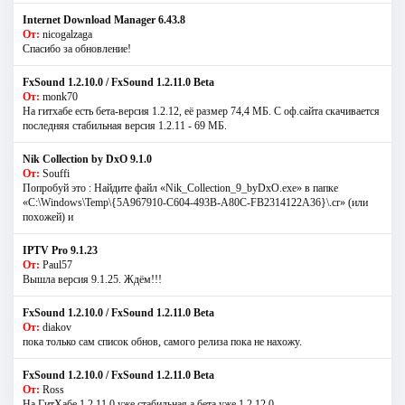
Internet Download Manager 6.43.8
От:
nicogalzaga
Спасибо за обновление!
FxSound 1.2.10.0 / FxSound 1.2.11.0 Beta
От:
monk70
На гитхабе есть бета-версия 1.2.12, её размер 74,4 МБ. С оф.сайта скачивается
последняя стабильная версия 1.2.11 - 69 МБ.
Nik Collection by DxO 9.1.0
От:
Souffi
Попробуй это : Найдите файл «Nik_Collection_9_byDxO.exe» в папке
«C:\Windows\Temp\{5A967910-C604-493B-A80C-FB2314122A36}\.cr» (или
похожей) и
IPTV Pro 9.1.23
От:
Paul57
Вышла версия 9.1.25. Ждём!!!
FxSound 1.2.10.0 / FxSound 1.2.11.0 Beta
От:
diakov
пока только сам список обнов, самого релиза пока не нахожу.
FxSound 1.2.10.0 / FxSound 1.2.11.0 Beta
От:
Ross
На ГитХабе 1.2.11.0 уже стабильная а бета уже 1.2.12.0