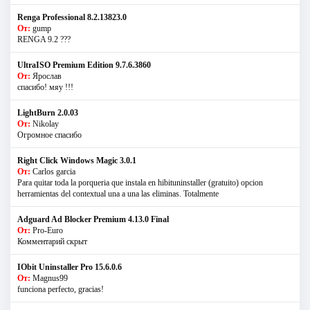
Renga Professional 8.2.13823.0
От:
gump
RENGA 9.2 ???
UltraISO Premium Edition 9.7.6.3860
От:
Ярослав
спасибо! мяу !!!
LightBurn 2.0.03
От:
Nikolay
Огромное спасибо
Right Click Windows Magic 3.0.1
От:
Carlos garcia
Para quitar toda la porqueria que instala en hibituninstaller (gratuito) opcion
herramientas del contextual una a una las eliminas. Totalmente
Adguard Ad Blocker Premium 4.13.0 Final
От:
Pro-Euro
Комментарий скрыт
IObit Uninstaller Pro 15.6.0.6
От:
Magnus99
funciona perfecto, gracias!