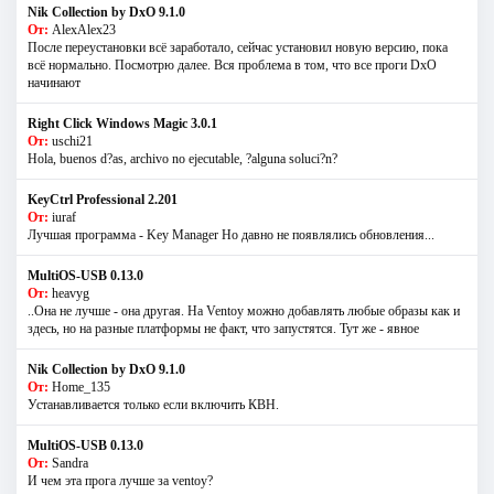
Nik Collection by DxO 9.1.0
От:
AlexAlex23
После переустановки всё заработало, сейчас установил новую версию, пока
всё нормально. Посмотрю далее. Вся проблема в том, что все проги DxO
начинают
Right Click Windows Magic 3.0.1
От:
uschi21
Hola, buenos d?as, archivo no ejecutable, ?alguna soluci?n?
KeyCtrl Professional 2.201
От:
iuraf
Лучшая программа - Key Manager Но давно не появлялись обновления...
MultiOS-USB 0.13.0
От:
heavyg
..Она не лучше - она другая. На Ventoy можно добавлять любые образы как и
здесь, но на разные платформы не факт, что запустятся. Тут же - явное
Nik Collection by DxO 9.1.0
От:
Home_135
Устанавливается только если включить КВН.
MultiOS-USB 0.13.0
От:
Sandra
И чем эта прога лучше за ventoy?