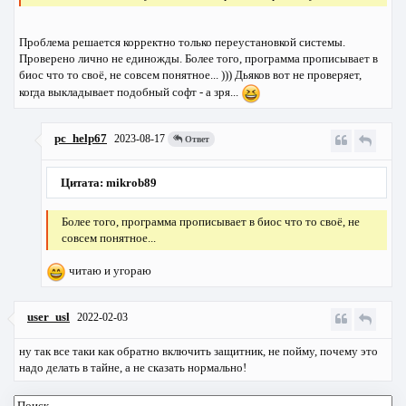
Проблема решается корректно только переустановкой системы.
Проверено лично не единожды. Более того, программа прописывает в
биос что то своё, не совсем понятное... ))) Дьяков вот не проверяет,
когда выкладывает подобный софт - а зря...
pc_help67
2023-08-17
Ответ
Цитата: mikrob89
Более того, программа прописывает в биос что то своё, не
совсем понятное...
читаю и угораю
user_usl
2022-02-03
ну так все таки как обратно включить защитник, не пойму, почему это
надо делать в тайне, а не сказать нормально!