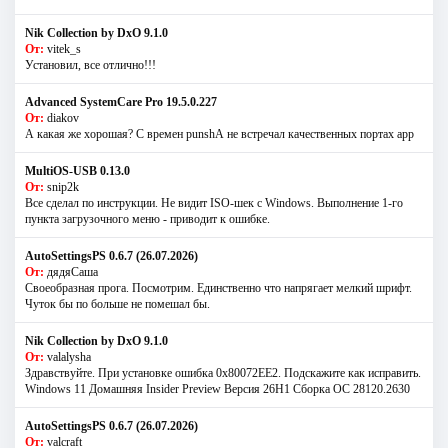
Nik Collection by DxO 9.1.0
От:
vitek_s
Установил, все отлично!!!
Advanced SystemCare Pro 19.5.0.227
От:
diakov
А какая же хорошая? С времен punshА не встречал качественных портах app
MultiOS-USB 0.13.0
От:
snip2k
Все сделал по инструкции. Не видит ISO-шек с Windows. Выполнение 1-го
пункта загрузочного меню - приводит к ошибке.
AutoSettingsPS 0.6.7 (26.07.2026)
От:
дядяСаша
Своеобразная прога. Посмотрим. Единственно что напрягает мелкий шрифт.
Чуток бы по больше не помешал бы.
Nik Collection by DxO 9.1.0
От:
valalysha
Здравствуйте. При установке ошибка 0х80072EE2. Подскажите как исправить.
Windows 11 Домашняя Insider Preview Версия 26H1 Сборка ОС 28120.2630
AutoSettingsPS 0.6.7 (26.07.2026)
От:
valcraft