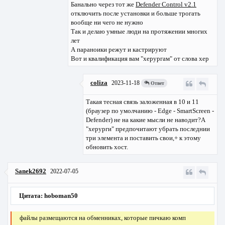
Банально через тот же
Defender Control v2.1
отключить после установки и больше трогать
вообще ни чего не нужно
Так и делаю умные люди на протяжении многих
лет
А параноики режут и кастрируют
Вот и квалификация вам "херургам" от слова хер
coliza
2023-11-18
Ответ
Такая тесная связь заложенная в 10 и 11
(браузер по умолчанию - Edge - SmartScreen -
Defender) не на какие мысли не наводит?А
"херурги" предпочитают убрать последнии
три элемента и поставить свои,+ к этому
обновить хост.
Sanek2692
2022-07-05
Цитата: hoboman50
файлы размещаются на обменниках, которые пичкаю комп