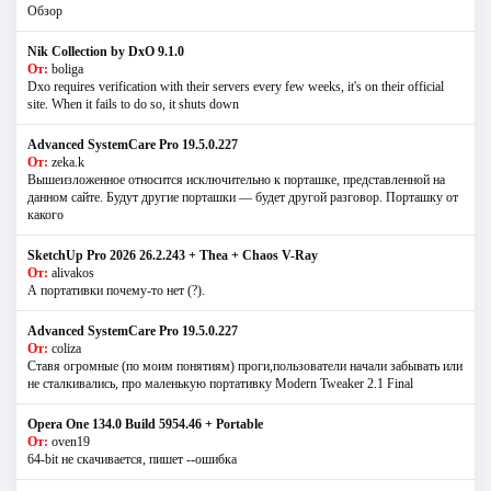
Обзор
Nik Collection by DxO 9.1.0
От:
boliga
Dxo requires verification with their servers every few weeks, it's on their official
site. When it fails to do so, it shuts down
Advanced SystemCare Pro 19.5.0.227
От:
zeka.k
Вышеизложенное относится исключительно к порташке, представленной на
данном сайте. Будут другие порташки — будет другой разговор. Порташку от
какого
SketchUp Pro 2026 26.2.243 + Thea + Chaos V-Ray
От:
alivakos
А портативки почему-то нет (?).
Advanced SystemCare Pro 19.5.0.227
От:
coliza
Ставя огромные (по моим понятиям) проги,пользователи начали забывать или
не сталкивались, про маленькую портативку Modern Tweaker 2.1 Final
Opera One 134.0 Build 5954.46 + Portable
От:
oven19
64-bit не скачивается, пишет --ошибка