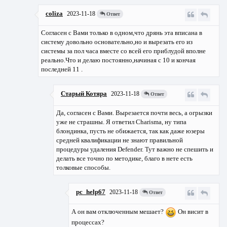
coliza
2023-11-18
Ответ
Согласен с Вами только в одном,что дрянь эта вписана в
систему довольно основательно,но и вырезать его из
системы за пол часа вместе со всей его приблудой вполне
реально.Что и делаю постоянно,начиная с 10 и кончая
последней 11 .
Старый Котяра
2023-11-18
Ответ
Да, согласен с Вами. Вырезается почти весь, а огрызки
уже не страшны. Я ответил Charisma, ну типа
блондинка, пусть не обижается, так как даже юзеры
средней квалификации не знают правильной
процедуры удаления Defender. Тут важно не спешить и
делать все точно по методике, благо в нете есть
толковые способы.
pc_help67
2023-11-18
Ответ
А он вам отключенным мешает?
Он висит в
процессах?