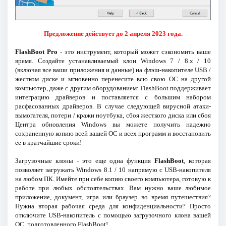
Предложение действует до 2 апреля 2023 года.
FlashBoot Pro
- это инструмент, который может сэкономить ваше
время. Создайте устанавливаемый клон Windows 7 / 8.x / 10
(включая все ваши приложения и данные) на флэш-накопителе USB /
жестком диске и мгновенно перенесите всю свою ОС на другой
компьютер, даже с другим оборудованием: FlashBoot поддерживает
интеграцию драйверов и поставляется с большим набором
расфасованных драйверов. В случае следующей вирусной атаки-
вымогателя, потери / кражи ноутбука, сбоя жесткого диска или сбоя
Центра обновления Windows вы можете получить надежно
сохраненную копию всей вашей ОС и всех программ и восстановить
ее в кратчайшие сроки!
Загрузочные клоны - это еще одна функция
FlashBoot
, которая
позволяет загружать Windows 8.1 / 10 напрямую с USB-накопителя
на любом ПК. Имейте при себе копию своего компьютера, готовую к
работе при любых обстоятельствах. Вам нужно ваше любимое
приложение, документ, игра или браузер во время путешествия?
Нужна вторая рабочая среда для конфиденциальности? Просто
отключите USB-накопитель с помощью загрузочного клона вашей
ОС, подготовленного FlashBoot!