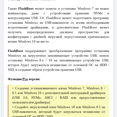
Также
FlashBoot
может помочь в установке Windows 7 на новые
компьютеры, даже с устройствами хранения NVMe и
контроллерами USB 3.0. FlashBoot может подготовить программу
установки Windows на USB-накопителе со всеми необходимыми
встроенными драйверами, и дополнительно FlashBoot может
получить нераспределенное дисковое пространство для
конфигурации с двойной загрузкой, переустановив оригинальную
копию Windows 10 на месте.
FlashBoot
поддерживает преобразование программы установки
Windows на загрузочное запоминающее устройство USB, новую
установку Windows 8.x / 10 на запоминающее устройство USB,
которое будет загружаться независимо от основной ОС на HDD /
SSD, и создание образа устройства хранения USB.
Функции
Pro
версии:
• Создание устанавливаемого клона Windows 7, Windows 8 /
8.1 или Windows 10 с дополнительной интеграцией драйверов
(USB 3.0, NVMe, AHCI / RAID или предоставленные
пользователем драйверы)
• Создайте загрузочный клон Windows 10 или Windows 8.1 на
USB-накопителе, который будет загружаться независимо от
основной ОС на HDD / SSD