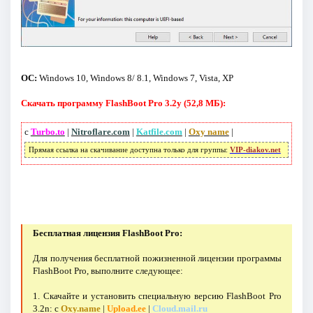
ОС:
Windows 10, Windows 8/ 8.1, Windows 7, Vista, XP
Скачать программу FlashBoot Pro 3.2y (52,8 МБ):
с
Turbo.to
|
Nitroflare.com
|
Katfile.com
|
Oxy name
|
Прямая ссылка на скачивание доступна только для группы:
VIP-diakov.net
Бесплатная лицензия FlashBoot Pro:
Для получения бесплатной пожизненной лицензии программы
FlashBoot Pro, выполните следующее:
1. Скачайте и установить специальную версию FlashBoot Pro
3.2n:
с
Oxy.name
|
Upload.ee
|
Cloud.mail.ru