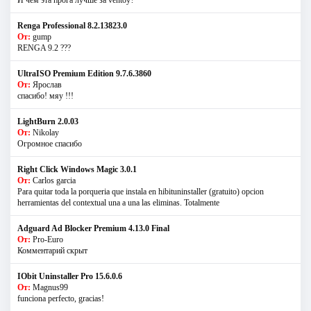
И чем эта прога лучше за ventoy?
Renga Professional 8.2.13823.0
От:
gump
RENGA 9.2 ???
UltraISO Premium Edition 9.7.6.3860
От:
Ярослав
спасибо! мяу !!!
LightBurn 2.0.03
От:
Nikolay
Огромное спасибо
Right Click Windows Magic 3.0.1
От:
Carlos garcia
Para quitar toda la porqueria que instala en hibituninstaller (gratuito) opcion
herramientas del contextual una a una las eliminas. Totalmente
Adguard Ad Blocker Premium 4.13.0 Final
От:
Pro-Euro
Комментарий скрыт
IObit Uninstaller Pro 15.6.0.6
От:
Magnus99
funciona perfecto, gracias!