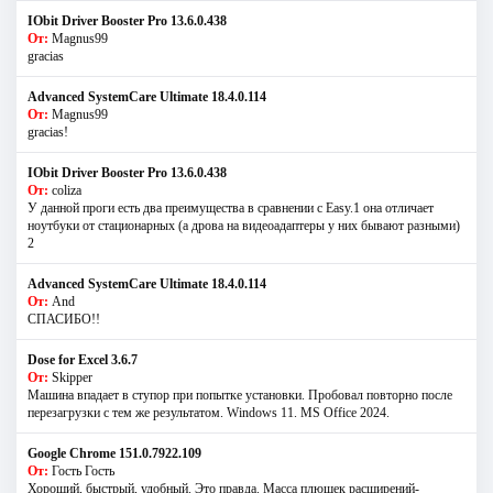
IObit Driver Booster Pro 13.6.0.438
От:
Magnus99
gracias
Advanced SystemCare Ultimate 18.4.0.114
От:
Magnus99
gracias!
IObit Driver Booster Pro 13.6.0.438
От:
coliza
У данной проги есть два преимущества в сравнении с Easy.1 она отличает
ноутбуки от стационарных (а дрова на видеоадаптеры у них бывают разными)
2
Advanced SystemCare Ultimate 18.4.0.114
От:
And
СПАСИБО!!
Dose for Excel 3.6.7
От:
Skipper
Машина впадает в ступор при попытке установки. Пробовал повторно после
перезагрузки с тем же результатом. Windows 11. MS Offiсe 2024.
Google Chrome 151.0.7922.109
От:
Гость Гость
Хороший, быстрый, удобный. Это правда. Масса плюшек расширений-