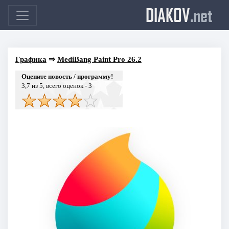
DIAKOV
.net
Графика
⇒
MediBang Paint Pro 26.2
Оцените новость / программу!
3,7
из 5, всего оценок -
3