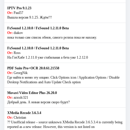
IPTV Pro 9.1.23
От:
Paul57
Вышла версия 9.1.25. Ждём!!!
FxSound 1.2.10.0 / FxSound 1.2.11.0 Beta
От:
diakov
пока только сам список обнов, самого релиза пока не нахожу.
FxSound 1.2.10.0 / FxSound 1.2.11.0 Beta
От:
Ross
На ГитХабе 1.2.11.0 уже стабильная а бета уже 1.2.12.0
PDF Suite Pro+OCR 20.0.61.21558
От:
GeorgNik
Где найти в меню эту опцию: Click Options icon / Application Options / Disable
Desktop Notifications and Auto Update Check option
Movavi Video Editor Plus 26.20.0
От:
azxsdc321
Добрый день. А новая версия скоро будет?
XMedia Recode 3.6.3.4
От:
Christian
?? Unofficial release – source unknown XMedia Recode 3.6.5.3.4 is currently being
reported as a new release. However, this version is not listed on