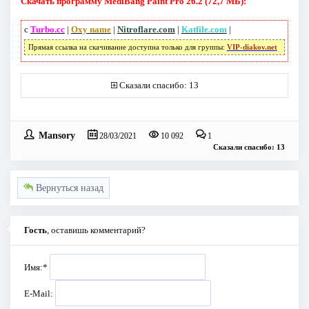
Скачать программу MediBang Paint Pro 26.2 (72,7 МБ):
с
Turbo.cc
|
Oxy name
|
Nitroflare.com
|
Katfile.com
|
Прямая ссылка на скачивание доступна только для группы:
VIP-diakov.net
Сказали спасибо: 13
Mansory
28/03/2021
10 092
1
Сказали спасибо: 13
Вернуться назад
Гость
, оставишь комментарий?
Имя:
*
E-Mail: