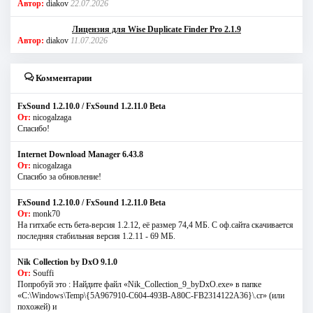
Автор:
diakov
22.07.2026
Лицензия для Wise Duplicate Finder Pro 2.1.9
Автор:
diakov
11.07.2026
Комментарии
FxSound 1.2.10.0 / FxSound 1.2.11.0 Beta
От:
nicogalzaga
Спасибо!
Internet Download Manager 6.43.8
От:
nicogalzaga
Спасибо за обновление!
FxSound 1.2.10.0 / FxSound 1.2.11.0 Beta
От:
monk70
На гитхабе есть бета-версия 1.2.12, её размер 74,4 МБ. С оф.сайта скачивается
последняя стабильная версия 1.2.11 - 69 МБ.
Nik Collection by DxO 9.1.0
От:
Souffi
Попробуй это : Найдите файл «Nik_Collection_9_byDxO.exe» в папке
«C:\Windows\Temp\{5A967910-C604-493B-A80C-FB2314122A36}\.cr» (или
похожей) и