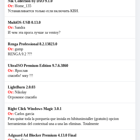
Nik Collection by DxO 9.1.0
От:
Home_135
Устанавливается только если включить КВН.
MultiOS-USB 0.13.0
От:
Sandra
И чем эта прога лучше за ventoy?
Renga Professional 8.2.13823.0
От:
gump
RENGA 9.2 ???
UltraISO Premium Edition 9.7.6.3860
От:
Ярослав
спасибо! мяу !!!
LightBurn 2.0.03
От:
Nikolay
Огромное спасибо
Right Click Windows Magic 3.0.1
От:
Carlos garcia
Para quitar toda la porqueria que instala en hibituninstaller (gratuito) opcion
herramientas del contextual una a una las eliminas. Totalmente
Adguard Ad Blocker Premium 4.13.0 Final