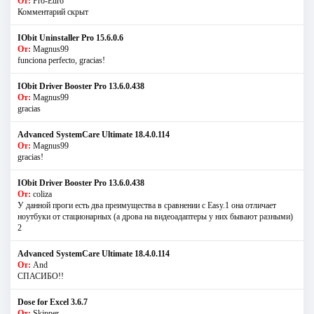
От:
Pro-Euro
Комментарий скрыт
IObit Uninstaller Pro 15.6.0.6
От:
Magnus99
funciona perfecto, gracias!
IObit Driver Booster Pro 13.6.0.438
От:
Magnus99
gracias
Advanced SystemCare Ultimate 18.4.0.114
От:
Magnus99
gracias!
IObit Driver Booster Pro 13.6.0.438
От:
coliza
У данной проги есть два преимущества в сравнении с Easy.1 она отличает
ноутбуки от стационарных (а дрова на видеоадаптеры у них бывают разными)
2
Advanced SystemCare Ultimate 18.4.0.114
От:
And
СПАСИБО!!
Dose for Excel 3.6.7
От:
Skipper