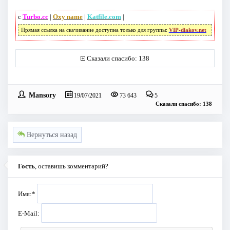
с
Turbo.cc
|
Oxy name
|
Katfile.com
|
Прямая ссылка на скачивание доступна только для группы:
VIP-diakov.net
Сказали спасибо: 138
Mansory
19/07/2021
73 643
5
Сказали спасибо: 138
Вернуться назад
Гость
, оставишь комментарий?
Имя:
*
E-Mail: