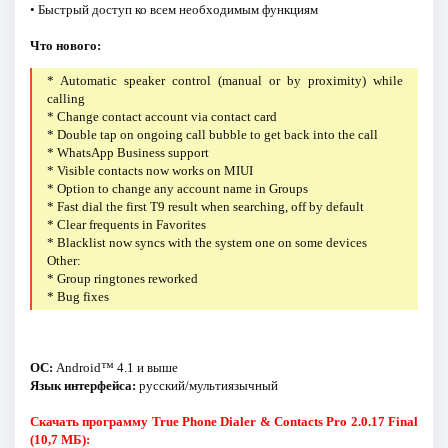
• Быстрый доступ ко всем необходимым функциям
Что нового:
* Automatic speaker control (manual or by proximity) while
calling
* Change contact account via contact card
* Double tap on ongoing call bubble to get back into the call
* WhatsApp Business support
* Visible contacts now works on MIUI
* Option to change any account name in Groups
* Fast dial the first T9 result when searching, off by default
* Clear frequents in Favorites
* Blacklist now syncs with the system one on some devices
Other:
* Group ringtones reworked
* Bug fixes
ОС:
Android™ 4.1 и выше
Язык интерфейса:
русский/мультиязычный
Скачать программу True Phone Dialer & Contacts Pro 2.0.17 Final
(10,7 МБ):