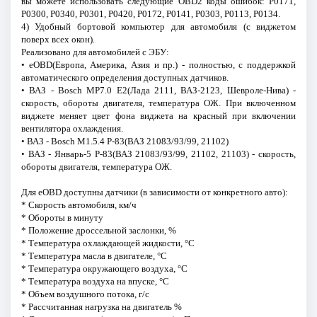
вы можете использовать следующие OBD2 коды ошибок: P0171,
P0300, P0340, P0301, P0420, P0172, P0141, P0303, P0113, P0134.
4) Удобный бортовой компьютер для автомобиля (с виджетом
поверх всех окон).
Реализовано для автомобилей с ЭБУ:
• eOBD(Европа, Америка, Азия и пр.) - полностью, с поддержкой
автоматического определения доступных датчиков.
• ВАЗ - Bosch MP7.0 E2(Лада 2111, ВАЗ-2123, Шевроле-Нива) -
скорость, обороты двигателя, температура ОЖ. При включенном
виджете меняет цвет фона виджета на красный при включении
вентилятора охлаждения.
• ВАЗ - Bosch М1.5.4 Р-83(ВАЗ 21083/93/99, 21102)
• ВАЗ - Январь-5 Р-83(ВАЗ 21083/93/99, 21102, 21103) - скорость,
обороты двигателя, температура ОЖ.
Для eOBD доступны датчики (в зависимости от конкретного авто):
* Скорость автомобиля, км/ч
* Обороты в минуту
* Положение дроссельной заслонки, %
* Температура охлаждающей жидкости, °C
* Температура масла в двигателе, °C
* Температура окружающего воздуха, °C
* Температура воздуха на впуске, °C
* Объем воздушного потока, г/с
* Рассчитанная нагрузка на двигатель %