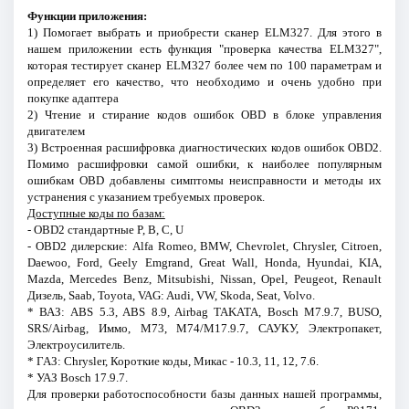
Функции приложения:
1) Помогает выбрать и приобрести сканер ELM327. Для этого в
нашем приложении есть функция "проверка качества ELM327",
которая тестирует сканер ELM327 более чем по 100 параметрам и
определяет его качество, что необходимо и очень удобно при
покупке адаптера
2) Чтение и стирание кодов ошибок OBD в блоке управления
двигателем
3) Встроенная расшифровка диагностических кодов ошибок OBD2.
Помимо расшифровки самой ошибки, к наиболее популярным
ошибкам OBD добавлены симптомы неисправности и методы их
устранения с указанием требуемых проверок.
Доступные коды по базам:
- OBD2 стандартные P, B, C, U
- OBD2 дилерские: Alfa Romeo, BMW, Chevrolet, Chrysler, Citroen,
Daewoo, Ford, Geely Emgrand, Great Wall, Honda, Hyundai, KIA,
Mazda, Mercedes Benz, Mitsubishi, Nissan, Opel, Peugeot, Renault
Дизель, Saab, Toyota, VAG: Audi, VW, Skoda, Seat, Volvo.
* ВАЗ: ABS 5.3, ABS 8.9, Airbag TAKATA, Bosch M7.9.7, BUSO,
SRS/Airbag, Иммо, М73, М74/М17.9.7, САУКУ, Электропакет,
Электроусилитель.
* ГАЗ: Chrysler, Короткие коды, Микас - 10.3, 11, 12, 7.6.
* УАЗ Bosch 17.9.7.
Для проверки работоспособности базы данных нашей программы,