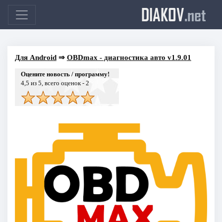
DIAKOV
.net
Для Android
⇒
OBDmax - диагностика авто v1.9.01
Оцените новость / программу!
4,5
из 5, всего оценок -
2