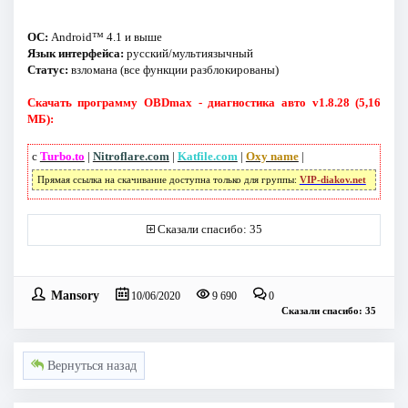
ОС:
Android™ 4.1 и выше
Язык интерфейса:
русский/мультиязычный
Статус:
взломана (все функции разблокированы)
Скачать программу OBDmax - диагностика авто v1.8.28 (5,16
МБ):
с
Turbo.to
|
Nitroflare.com
|
Katfile.com
|
Oxy name
|
Прямая ссылка на скачивание доступна только для группы:
VIP-diakov.net
Сказали спасибо: 35
Mansory
10/06/2020
9 690
0
Сказали спасибо: 35
Вернуться назад