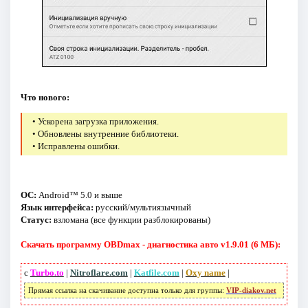
Что нового:
• Ускорена загрузка приложения.
• Обновлены внутренние библиотеки.
• Исправлены ошибки.
ОС:
Android™ 5.0 и выше
Язык интерфейса:
русский/мультиязычный
Статус:
взломана (все функции разблокированы)
Скачать программу OBDmax - диагностика авто v1.9.01 (6 МБ):
с
Turbo.to
|
Nitroflare.com
|
Katfile.com
|
Oxy name
|
Прямая ссылка на скачивание доступна только для группы:
VIP-diakov.net