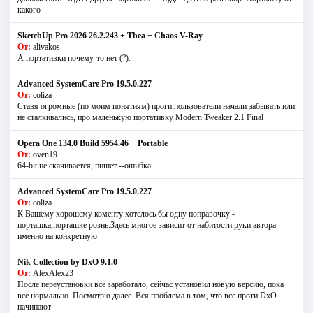
какого
SketchUp Pro 2026 26.2.243 + Thea + Chaos V-Ray
От:
alivakos
А портативки почему-то нет (?).
Advanced SystemCare Pro 19.5.0.227
От:
coliza
Ставя огромные (по моим понятиям) проги,пользователи начали забывать или
не сталкивались, про маленькую портативку Modern Tweaker 2.1 Final
Opera One 134.0 Build 5954.46 + Portable
От:
oven19
64-bit не скачивается, пишет --ошибка
Advanced SystemCare Pro 19.5.0.227
От:
coliza
К Вашему хорошему коменту хотелось бы одну поправочку -
порташка,порташке рознь.Здесь многое зависит от набитости руки автора
именно на конкретную
Nik Collection by DxO 9.1.0
От:
AlexAlex23
После переустановки всё заработало, сейчас установил новую версию, пока
всё нормально. Посмотрю далее. Вся проблема в том, что все проги DxO
начинают