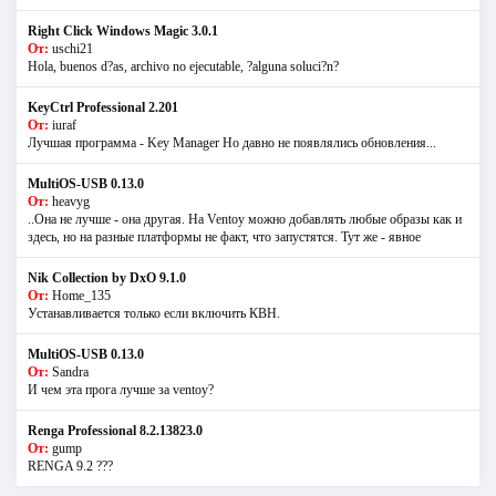
Right Click Windows Magic 3.0.1
От:
uschi21
Hola, buenos d?as, archivo no ejecutable, ?alguna soluci?n?
KeyCtrl Professional 2.201
От:
iuraf
Лучшая программа - Key Manager Но давно не появлялись обновления...
MultiOS-USB 0.13.0
От:
heavyg
..Она не лучше - она другая. На Ventoy можно добавлять любые образы как и
здесь, но на разные платформы не факт, что запустятся. Тут же - явное
Nik Collection by DxO 9.1.0
От:
Home_135
Устанавливается только если включить КВН.
MultiOS-USB 0.13.0
От:
Sandra
И чем эта прога лучше за ventoy?
Renga Professional 8.2.13823.0
От:
gump
RENGA 9.2 ???