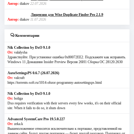
Автор:
diakov
22.07.2026
Лицензия для Wise Duplicate Finder Pro 2.1.9
Автор:
diakov
11.07.2026
Комментарии
Nik Collection by DxO 9.1.0
От:
valalysha
Здравствуйте. При установке ошибка 0х80072EE2. Подскажите как исправить.
Windows 11 Домашняя Insider Preview Версия 26H1 Сборка ОС 28120.2630
AutoSettingsPS 0.6.7 (26.07.2026)
От:
valcraft
https://torrents-soft.ru/1014-obzor-programmy-autosettingsps.html
Nik Collection by DxO 9.1.0
От:
boliga
Dxo requires verification with their servers every few weeks, it's on their official
site. When it fails to do so, it shuts down
Advanced SystemCare Pro 19.5.0.227
От:
zeka.k
Вышеизложенное относится исключительно к порташке, представленной на
данном сайте. Будут другие порташки — будет другой разговор. Порташку от