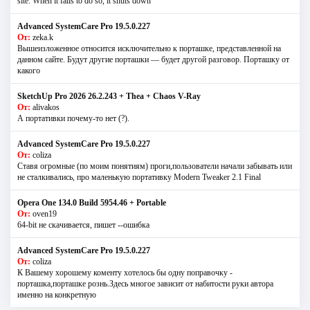
site. When it fails to do so, it shuts down
Advanced SystemCare Pro 19.5.0.227
От:
zeka.k
Вышеизложенное относится исключительно к порташке, представленной на
данном сайте. Будут другие порташки — будет другой разговор. Порташку от
какого
SketchUp Pro 2026 26.2.243 + Thea + Chaos V-Ray
От:
alivakos
А портативки почему-то нет (?).
Advanced SystemCare Pro 19.5.0.227
От:
coliza
Ставя огромные (по моим понятиям) проги,пользователи начали забывать или
не сталкивались, про маленькую портативку Modern Tweaker 2.1 Final
Opera One 134.0 Build 5954.46 + Portable
От:
oven19
64-bit не скачивается, пишет --ошибка
Advanced SystemCare Pro 19.5.0.227
От:
coliza
К Вашему хорошему коменту хотелось бы одну поправочку -
порташка,порташке рознь.Здесь многое зависит от набитости руки автора
именно на конкретную