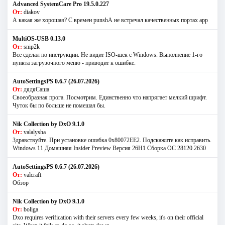
Advanced SystemCare Pro 19.5.0.227
От:
diakov
А какая же хорошая? С времен punshА не встречал качественных портах app
MultiOS-USB 0.13.0
От:
snip2k
Все сделал по инструкции. Не видит ISO-шек с Windows. Выполнение 1-го
пункта загрузочного меню - приводит к ошибке.
AutoSettingsPS 0.6.7 (26.07.2026)
От:
дядяСаша
Своеобразная прога. Посмотрим. Единственно что напрягает мелкий шрифт.
Чуток бы по больше не помешал бы.
Nik Collection by DxO 9.1.0
От:
valalysha
Здравствуйте. При установке ошибка 0х80072EE2. Подскажите как исправить.
Windows 11 Домашняя Insider Preview Версия 26H1 Сборка ОС 28120.2630
AutoSettingsPS 0.6.7 (26.07.2026)
От:
valcraft
Обзор
Nik Collection by DxO 9.1.0
От:
boliga
Dxo requires verification with their servers every few weeks, it's on their official