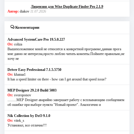
Лицензия для Wise Duplicate Finder Pro 2.1.9
Автор:
diakov
11.07.2026
Комментарии
Advanced SystemCare Pro 19.5.0.227
От:
coliza
Вышеизложенное мной не относится к конкретной программе,данная прога
мне давно не интересна,просто люблю читать коменты.Поймите правильно,не
хочу не
Driver Easy Professional 7.1.5.5750
От:
khanaa1
It has a speed limiter on there - how can I get around that speed issue?
MEP Designer 29.2.0 Build 5003
От:
svoroponov
..........MEP Designer аварийно завершает работу с всплывающим сообщением
об ошибке при выборе пункта "Новый проект". Аналогично и
Nik Collection by DxO 9.1.0
От:
vitek_s
Установил, все отлично!!!