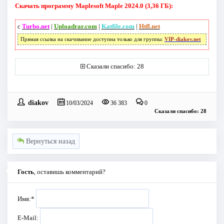
Скачать программу Maplesoft Maple 2024.0 (3,36 ГБ):
с
Turbo.net
|
Uploadrar.com
|
Katfile.com
|
Htfl.net
Прямая ссылка на скачивание доступна только для группы:
VIP-diakov.net
Сказали спасибо: 28
diakov
10/03/2024
36 383
0
Сказали спасибо: 28
Вернуться назад
Гость
, оставишь комментарий?
Имя:
*
E-Mail: