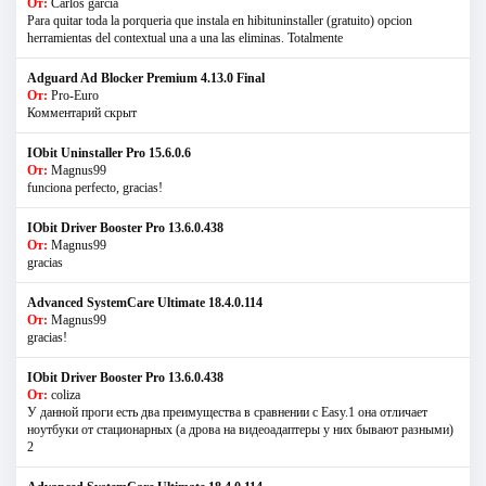
От:
Carlos garcia
Para quitar toda la porqueria que instala en hibituninstaller (gratuito) opcion
herramientas del contextual una a una las eliminas. Totalmente
Adguard Ad Blocker Premium 4.13.0 Final
От:
Pro-Euro
Комментарий скрыт
IObit Uninstaller Pro 15.6.0.6
От:
Magnus99
funciona perfecto, gracias!
IObit Driver Booster Pro 13.6.0.438
От:
Magnus99
gracias
Advanced SystemCare Ultimate 18.4.0.114
От:
Magnus99
gracias!
IObit Driver Booster Pro 13.6.0.438
От:
coliza
У данной проги есть два преимущества в сравнении с Easy.1 она отличает
ноутбуки от стационарных (а дрова на видеоадаптеры у них бывают разными)
2