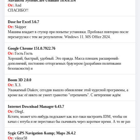
Advanced SystemCare Ultimate 18.4.0.114
От:
And
СПАСИБО!!
Dose for Excel 3.6.7
От:
Skipper
Машина впадает в ступор при попытке установки. Пробовал повторно после
перезагрузки с тем же результатом. Windows 11. MS Offiсe 2024.
Google Chrome 151.0.7922.76
От:
Гость Гость
Хороший, быстрый, удобный. Это правда. Масса плюшек расширений-
дополнений, постоянно отторгаемых браузером (разрабами политиками
безопасности) и
Boom 3D 2.0.0
От:
Х.З.
Уважаемый Diakov, сегодня вышло обновление этой чудесной программы, а
кроме вас её никто не умеет грамотно "отрепачить". С нетерпение ждём
Internet Download Manager 6.43.7
От:
OlegL
Кстати, может кто-нибудь подскажет как все-таки настроить IDM, чтобы он
качал с ютуба и не переставал бы скачивать через короткое время. А то не раз
Sygic GPS Navigation &amp; Maps 26.4.2
От:
viktor58