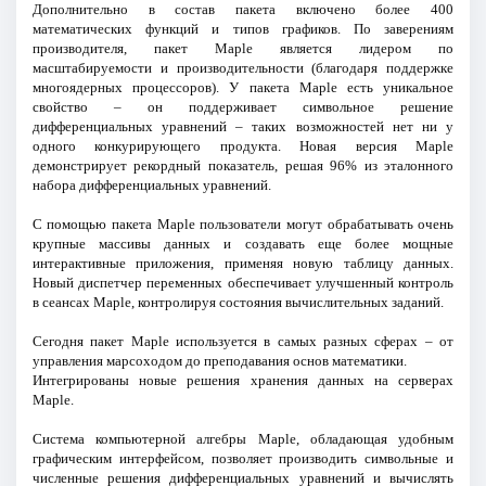
Дополнительно в состав пакета включено более 400
математических функций и типов графиков. По заверениям
производителя, пакет Maple является лидером по
масштабируемости и производительности (благодаря поддержке
многоядерных процессоров). У пакета Maple есть уникальное
свойство – он поддерживает символьное решение
дифференциальных уравнений – таких возможностей нет ни у
одного конкурирующего продукта. Новая версия Maple
демонстрирует рекордный показатель, решая 96% из эталонного
набора дифференциальных уравнений.
С помощью пакета Maple пользователи могут обрабатывать очень
крупные массивы данных и создавать еще более мощные
интерактивные приложения, применяя новую таблицу данных.
Новый диспетчер переменных обеспечивает улучшенный контроль
в сеансах Maple, контролируя состояния вычислительных заданий.
Сегодня пакет Maple используется в самых разных сферах – от
управления марсоходом до преподавания основ математики.
Интегрированы новые решения хранения данных на серверах
Maple.
Система компьютерной алгебры Maple, обладающая удобным
графическим интерфейсом, позволяет производить символьные и
численные решения дифференциальных уравнений и вычислять