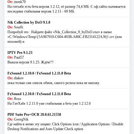
От:
monk70
На гитхабе есть бета-версия 1.2.12, её размер 74,4 МБ. С оф.сайта скачивается
последняя стабильная версия 1.2.11 - 69 МБ.
Nik Collection by DxO 9.1.0
От:
Souffi
Попробуй это : Найдите файл «Nik_Collection_9_byDxO.exe» в папке
«C:\Windows\Temp\{5A967910-C604-493B-A80C-FB2314122A36}\.cr» (или
похожей) и
IPTV Pro 9.1.23
От:
Paul57
Вышла версия 9.1.25. Ждём!!!
FxSound 1.2.10.0 / FxSound 1.2.11.0 Beta
От:
diakov
пока только сам список обнов, самого релиза пока не нахожу.
FxSound 1.2.10.0 / FxSound 1.2.11.0 Beta
От:
Ross
На ГитХабе 1.2.11.0 уже стабильная а бета уже 1.2.12.0
PDF Suite Pro+OCR 20.0.61.21558
От:
GeorgNik
Где найти в меню эту опцию: Click Options icon / Application Options / Disable
Desktop Notifications and Auto Update Check option