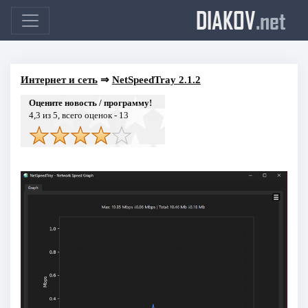
DIAKOV
.net
Интернет и сеть
⇒
NetSpeedTray 2.1.2
Оцените новость / программу!
4,3
из 5, всего оценок -
13