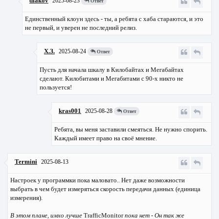
diakov
2025-08-23
Ответ
Единственный клоун здесь - ты, а ребята с хаба стараются, и это
не первый, и уверен не последний релиз.
Х.З.
2025-08-24
Ответ
Пусть для начала шкалу в Килобайтах и Мегабайтах
сделают. Килобитами и Мегабитами с 90-х никто не
пользуется!
kras001
2025-08-28
Ответ
Ребята, вы меня заставили смеяться. Не нужно спорить.
Каждый имеет право на своё мнение.
Termini
2025-08-13
Настроек у программки пока маловато.. Нет даже возможности
выбрать в чем будет измеряться скорость передачи данных (единица
измерения).
В этом плане, имхо лучше
TrafficMonitor
пока нет - Он так же