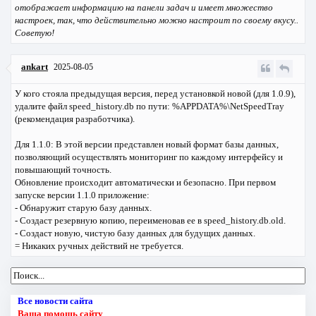
отображает информацию на панели задач и имеет множество
настроек, так, что действительно можно настроит по своему вкусу..
Советую!
ankart
2025-08-05
У кого стояла предыдущая версия, перед установкой новой (для 1.0.9),
удалите файл speed_history.db по пути: %APPDATA%\NetSpeedTray
(рекомендация разработчика).
Для 1.1.0: В этой версии представлен новый формат базы данных,
позволяющий осуществлять мониторинг по каждому интерфейсу и
повышающий точность.
Обновление происходит автоматически и безопасно. При первом
запуске версии 1.1.0 приложение:
- Обнаружит старую базу данных.
- Создаст резервную копию, переименовав ее в speed_history.db.old.
- Создаст новую, чистую базу данных для будущих данных.
= Никаких ручных действий не требуется.
Все новости сайта
Ваша помощь сайту