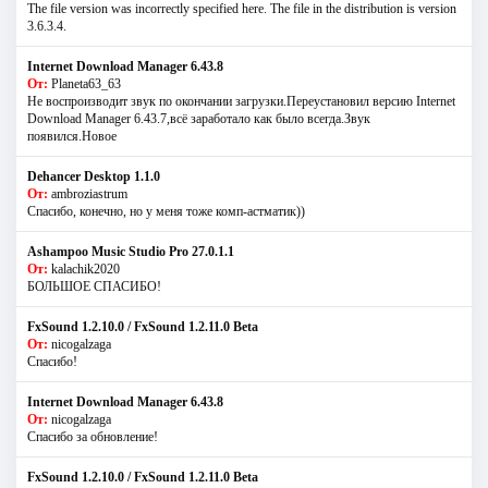
The file version was incorrectly specified here. The file in the distribution is version
3.6.3.4.
Internet Download Manager 6.43.8
От:
Planeta63_63
Не воспроизводит звук по окончании загрузки.Переустановил версию Internet
Download Manager 6.43.7,всё заработало как было всегда.Звук
появился.Новое
Dehancer Desktop 1.1.0
От:
ambroziastrum
Спасибо, конечно, но у меня тоже комп-астматик))
Ashampoo Music Studio Pro 27.0.1.1
От:
kalachik2020
БОЛЬШОЕ СПАСИБО!
FxSound 1.2.10.0 / FxSound 1.2.11.0 Beta
От:
nicogalzaga
Спасибо!
Internet Download Manager 6.43.8
От:
nicogalzaga
Спасибо за обновление!
FxSound 1.2.10.0 / FxSound 1.2.11.0 Beta