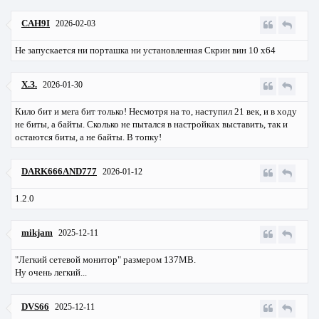
CAH9I
2026-02-03
Не запускается ни порташка ни установленная
Скрин
вин 10 х64
Х.З.
2026-01-30
Кило бит и мега бит только! Несмотря на то, наступил 21 век, и в ходу
не биты, а байты. Сколько не пытался в настройках выставить, так и
остаются биты, а не байты. В топку!
DARK666AND777
2026-01-12
1.2.0
mikjam
2025-12-11
"Легкий сетевой монитор" размером 137МВ.
Ну очень легкий...
DVS66
2025-12-11