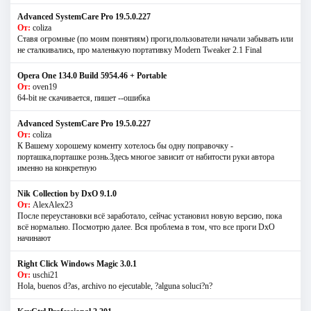
Advanced SystemCare Pro 19.5.0.227
От:
coliza
Ставя огромные (по моим понятиям) проги,пользователи начали забывать или
не сталкивались, про маленькую портативку Modern Tweaker 2.1 Final
Opera One 134.0 Build 5954.46 + Portable
От:
oven19
64-bit не скачивается, пишет --ошибка
Advanced SystemCare Pro 19.5.0.227
От:
coliza
К Вашему хорошему коменту хотелось бы одну поправочку -
порташка,порташке рознь.Здесь многое зависит от набитости руки автора
именно на конкретную
Nik Collection by DxO 9.1.0
От:
AlexAlex23
После переустановки всё заработало, сейчас установил новую версию, пока
всё нормально. Посмотрю далее. Вся проблема в том, что все проги DxO
начинают
Right Click Windows Magic 3.0.1
От:
uschi21
Hola, buenos d?as, archivo no ejecutable, ?alguna soluci?n?