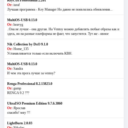
KeyCtrl Professional 2.201
От:
iuraf
Лучшая программа - Key Manager Но давно не появлялись обновления...
MultiOS-USB 0.13.0
От:
heavyg
..Она не лучше - она другая. На Ventoy можно добавлять любые образы как и
здесь, но на разные платформы не факт, что запустятся. Тут же - явное
Nik Collection by DxO 9.1.0
От:
Home_135
Устанавливается только если включить КВН.
MultiOS-USB 0.13.0
От:
Sandra
И чем эта прога лучше за ventoy?
Renga Professional 8.2.13823.0
От:
gump
RENGA 9.2 ???
UltraISO Premium Edition 9.7.6.3860
От:
Ярослав
спасибо! мяу !!!
LightBurn 2.0.03
От:
Nikolay