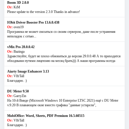
Boom 3D 2.0.0
От:
KiM
Please update to the version 2.3.0 Thanks in advance!
IObit Driver Booster Pro 13.6.0.438
От:
oven19
Программа не может связаться со своим сервером, даже после устранения
неполадок с сетью...
vMix Pro 28.0.0.42
От:
Bazinga
Здравствуйте, будет не плохо обновиться до версии 29.0.0.48 А то приходится
обходными путями лицензию на месяц брать))) А ваши программы всегда
Aiarty Image Enhancer 3.13
От:
VlfrTall
Благодарю. :)
DU Meter 9.50
От:
GarryZin
На 10-й Винде (Microsoft Windows 10 Enterprise LTSC 2021) ещё с DU Meter
v.9.20 В плавающем окне вместо графика "данные устарели",
MobiOffice: Word, Sheets, PDF Premium 16.5.60515
От:
VlfrTall
Благодарю. :)