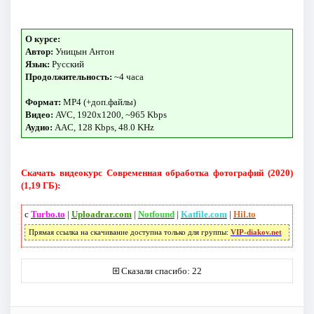
О курсе:
Автор:
Уницын Антон
Язык:
Русский
Продолжительность:
~4 часа
Формат:
MP4 (+доп.файлы)
Видео:
AVC, 1920x1200, ~965 Kbps
Аудио:
AAC, 128 Kbps, 48.0 KHz
Скачать видеокурс Современная обработка фотографий (2020)
(1,19 ГБ):
с
Turbo.to
|
Uploadrar.com
|
Notfound
|
Katfile.com
|
Hil.to
Прямая ссылка на скачивание доступна только для группы:
VIP-diakov.net
Сказали спасибо: 22