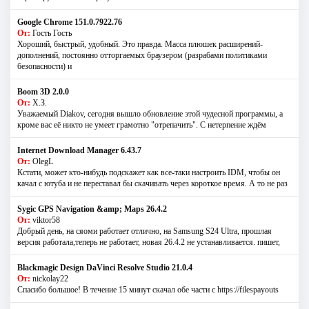
Google Chrome 151.0.7922.76
От:
Гость Гость
Хороший, быстрый, удобный. Это правда. Масса плюшек расширений-
дополнений, постоянно отторгаемых браузером (разрабами политиками
безопасности) и
Boom 3D 2.0.0
От:
Х.З.
Уважаемый Diakov, сегодня вышло обновление этой чудесной программы, а
кроме вас её никто не умеет грамотно "отрепачить". С нетерпение ждём
Internet Download Manager 6.43.7
От:
OlegL
Кстати, может кто-нибудь подскажет как все-таки настроить IDM, чтобы он
качал с ютуба и не переставал бы скачивать через короткое время. А то не раз
Sygic GPS Navigation &amp; Maps 26.4.2
От:
viktor58
Добрый день, на сяоми работает отлично, на Samsung S24 Ultra, прошлая
версия работала,теперь не работает, новая 26.4.2 не устанавливается. пишет,
Blackmagic Design DaVinci Resolve Studio 21.0.4
От:
nickolay22
Спасибо большое! В течение 15 минут скачал обе части с https://filespayouts