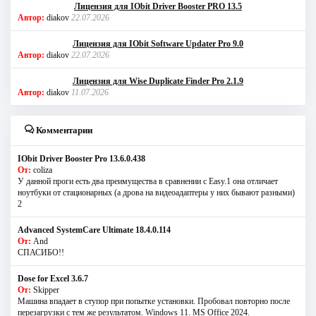
Лицензия для IObit Driver Booster PRO 13.5
Автор:
diakov
22.07.2026
Лицензия для IObit Software Updater Pro 9.0
Автор:
diakov
22.07.2026
Лицензия для Wise Duplicate Finder Pro 2.1.9
Автор:
diakov
11.07.2026
Комментарии
IObit Driver Booster Pro 13.6.0.438
От:
coliza
У данной проги есть два преимущества в сравнении с Easy.1 она отличает
ноутбуки от стационарных (а дрова на видеоадаптеры у них бывают разными)
2
Advanced SystemCare Ultimate 18.4.0.114
От:
And
СПАСИБО!!
Dose for Excel 3.6.7
От:
Skipper
Машина впадает в ступор при попытке установки. Пробовал повторно после
перезагрузки с тем же результатом. Windows 11. MS Offiсe 2024.