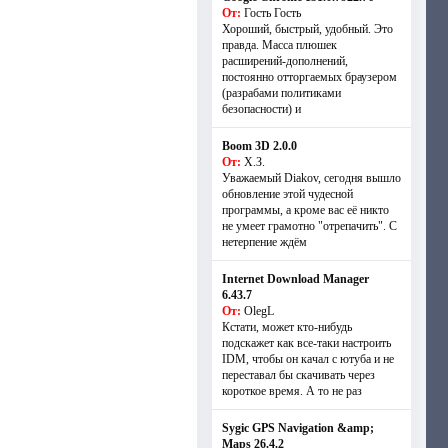
От:
Гость Гость
Хороший, быстрый, удобный. Это
правда. Масса плюшек
расширений-дополнений,
постоянно отторгаемых браузером
(разрабами политиками
безопасности) и
Boom 3D 2.0.0
От:
Х.З.
Уважаемый Diakov, сегодня вышло
обновление этой чудесной
программы, а кроме вас её никто
не умеет грамотно "отрепачить". С
нетерпение ждём
Internet Download Manager
6.43.7
От:
OlegL
Кстати, может кто-нибудь
подскажет как все-таки настроить
IDM, чтобы он качал с ютуба и не
переставал бы скачивать через
короткое время. А то не раз
Sygic GPS Navigation &amp;
Maps 26.4.2