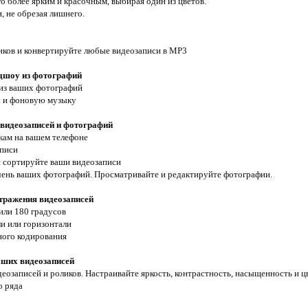
го более ярким и красочным, выбирая один из цветов.
, не обрезая лишнего.
3
иков и конвертируйте любые видеозаписи в MP3
дшоу из фотографий
 из ваших фотографий
ы и фоновую музыку
 видеозаписей и фотографий
икам на вашем телефоне
аписи
и сортируйте ваши видеозаписи
чень ваших фотографий. Просматривайте и редактируйте фотографии.
тражения видеозаписей
или 180 градусов
ли или горизонтали
ного кодирования
аших видеозаписей
деозаписей и роликов. Настраивайте яркость, контрастность, насыщенность и 
о ряда