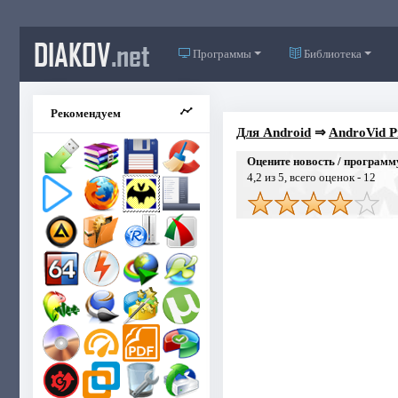
DIAKOV
.net
Программы
Библиотека
Рекомендуем
Для Android
⇒
AndroVid Pr
Оцените новость / программ
4,2
из 5, всего оценок -
12