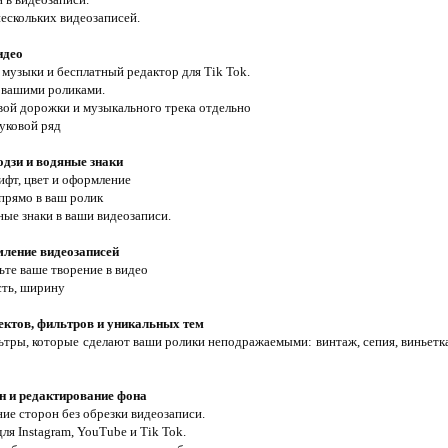
нескольких видеозаписей.
идео
 музыки и бесплатный редактор для Tik Tok.
 вашими роликами.
овой дорожки и музыкального трека отдельно
уковой ряд
одзи и водяные знаки
ифт, цвет и оформление
прямо в ваш ролик
ные знаки в ваши видеозаписи.
мление видеозаписей
ьте ваше творение в видео
сть, ширину
ектов, фильтров и уникальных тем
тры, которые сделают ваши ролики неподражаемыми: винтаж, сепия, виньетк
н и редактирование фона
ие сторон без обрезки видеозаписи.
я Instagram, YouTube и Tik Tok.