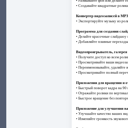
• Размывайте фон или делайте е
• Создавайте квадратные ролики
Конвертер видеозаписей в MP
• Экспортируйте музыку из рол
Программа для создания слай
• Делайте красочные слайдшоу
• Добавляйте плавные переход
Видеопроигрыватель, галерея
• Получите доступ ко всем рол
• Просматривайте ваши видеоз
• Переименовывайте, удаляйте 
• Просматривайте полный пере
Приложения для вращения и о
• Быстрый поворот кадра на 90 
• Отражайте ролики по вертика
• Быстрое вращение без повтор
Приложение для улучшения в
• Улучшайте качество ваших ви
• Изменяйте громкость звуковог