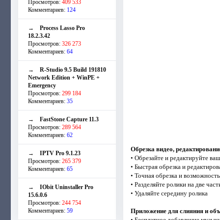
Просмотров:
409 533
Комментариев:
124
→
Process Lasso Pro
18.2.3.42
Просмотров:
326 273
Комментариев:
64
→
R-Studio 9.5 Build 191810
Network Edition + WinPE +
Emergency
Просмотров:
299 184
Комментариев:
35
→
FastStone Capture 11.3
Просмотров:
289 564
Комментариев:
62
Обрезка видео, редактировани
→
IPTV Pro 9.1.23
• Обрезайте и редактируйте ваш
Просмотров:
265 379
• Быстрая обрезка и редактиров
Комментариев:
65
• Точная обрезка и возможность
• Разделяйте ролики на две част
→
IObit Uninstaller Pro
• Удаляйте середину ролика
15.6.0.6
Просмотров:
244 754
Комментариев:
59
Приложение для слияния и об
• Бесплатное добавление музыки