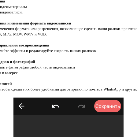
ния
 видеоматериалы
 видеозаписи.
ния и изменения формата видеозаписей
зменения формата или разрешения, позволяющее сделать ваши ролики практи
MP4, MPG, MOV, WMV и VOB.
правления воспроизведения
вляйте эффекты и редактируйте скорость ваших роликов
адров и фотографий
лайте фотографии любой части видеозаписи
 в галерее
аписей
чтобы сделать их более удобными для отправки по почте, в WhatsApp и други