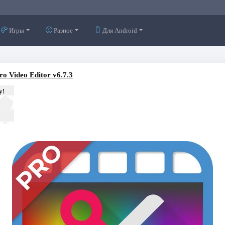
Игры
Разное
Для Android
o Video Editor v6.7.3
у!