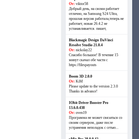
От:
viktor58
Добрый день, на сяоми работает
отлично, на Samsung S24 Ultra,
прошлая версия работала,теперь не
работает, новая 26.4.2 не
устанавливается. пишет,
Blackmagic Design DaVinci
Resolve Studio 21.0.4
От:
nickolay22
Спасибо большое! В течение 15
минут скачал обе части с
https://filespayouts
Boom 3D 2.0.0
От:
KiM
Please update to the version 2.3.0
Thanks in advance!
IObit Driver Booster Pro
13.6.0.438
От:
oven19
Программа не может связаться со
своим сервером, даже после
устранения неполадок с сетью...