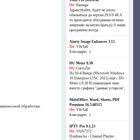
vMix Pro 28.0.0.42
От:
Bazinga
Здравствуйте, будет не плохо
обновиться до версии 29.0.0.48 А
то приходится обходными путями
лицензию на месяц брать))) А ваши
программы всегда
Aiarty Image Enhancer 3.13
От:
VlfrTall
Благодарю. :)
DU Meter 9.50
От:
GarryZin
На 10-й Винде (Microsoft Windows
10 Enterprise LTSC 2021) ещё с DU
Meter v.9.20 В плавающем окне
вместо графика "данные устарели",
MobiOffice: Word, Sheets, PDF
Premium 16.5.60515
олниеносной обработки.
От:
VlfrTall
Благодарю. :)
IPTV Pro 9.1.23
От:
VAN7272
Плейлисты - Channel Playlist