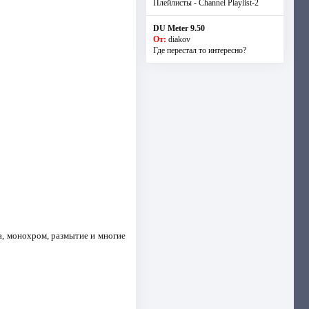
Плейлисты - Channel Playlist-2
DU Meter 9.50
От:
diakov
Где перестал то интересно?
а, монохром, размытие и многие