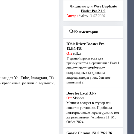
Лицензия для Wise Duplicate
Finder Pro 2.1.9
Автор:
diakov
11.07.2026
Комментарии
IObit Driver Booster Pro
13.6.0.438
От:
coliza
У данной проги есть два
преимущества в сравнении с Easy.1
она отличает ноутбуки от
стационарных (а дрова на
ие для YouTube, Instagram, Tik
видеоадаптеры у них бывают
разными) 2
ь красочные ролики с музыкой,
Dose for Excel 3.6.7
От:
Skipper
Машина впадает в ступор при
попытке установки. Пробовал
повторно после перезагрузки с тем
же результатом. Windows 11. MS
Offiсe 2024.
Google Chrome 151.0.7922.76