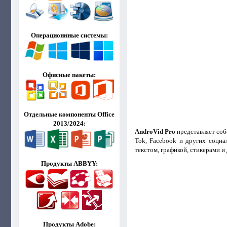
Операционнные системы:
Офисные пакеты:
Отдельные компоненты Office
2013/2024:
AndroVid Pro
представляет соб
Tok, Facebook и других социа
текстом, графикой, стикерами 
Продукты ABBYY:
Продукты Adobe: