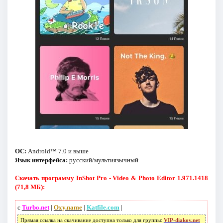
ОС:
Android™ 7.0 и выше
Язык интерфейса:
русский/мультиязычный
Скачать программу InShot Pro - Video & Photo Editor 1.971.1418
(71,8 МБ):
с
Turbo.net
|
Oxy.name
|
Katfile.com
|
Прямая ссылка на скачивание доступна только для группы:
VIP-diakov.net