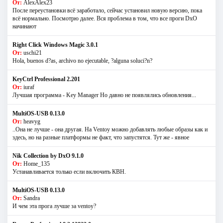
От:
AlexAlex23
После переустановки всё заработало, сейчас установил новую версию, пока
всё нормально. Посмотрю далее. Вся проблема в том, что все проги DxO
начинают
Right Click Windows Magic 3.0.1
От:
uschi21
Hola, buenos d?as, archivo no ejecutable, ?alguna soluci?n?
KeyCtrl Professional 2.201
От:
iuraf
Лучшая программа - Key Manager Но давно не появлялись обновления...
MultiOS-USB 0.13.0
От:
heavyg
..Она не лучше - она другая. На Ventoy можно добавлять любые образы как и
здесь, но на разные платформы не факт, что запустятся. Тут же - явное
Nik Collection by DxO 9.1.0
От:
Home_135
Устанавливается только если включить КВН.
MultiOS-USB 0.13.0
От:
Sandra
И чем эта прога лучше за ventoy?