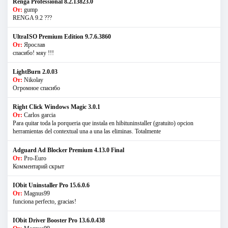
Renga Professional 8.2.13823.0
От:
gump
RENGA 9.2 ???
UltraISO Premium Edition 9.7.6.3860
От:
Ярослав
спасибо! мяу !!!
LightBurn 2.0.03
От:
Nikolay
Огромное спасибо
Right Click Windows Magic 3.0.1
От:
Carlos garcia
Para quitar toda la porqueria que instala en hibituninstaller (gratuito) opcion
herramientas del contextual una a una las eliminas. Totalmente
Adguard Ad Blocker Premium 4.13.0 Final
От:
Pro-Euro
Комментарий скрыт
IObit Uninstaller Pro 15.6.0.6
От:
Magnus99
funciona perfecto, gracias!
IObit Driver Booster Pro 13.6.0.438