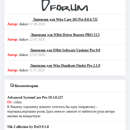
Лицензия для Wise Care 365 Pro 8.0.4.732
Автор:
diakov
07.08.2026
Лицензия для IObit Driver Booster PRO 13.5
Автор:
diakov
22.07.2026
Лицензия для IObit Software Updater Pro 9.0
Автор:
diakov
22.07.2026
Лицензия для Wise Duplicate Finder Pro 2.1.9
Автор:
diakov
11.07.2026
Комментарии
Advanced SystemCare Pro 19.5.0.227
От:
coliza
К Вашему хорошему коменту хотелось бы одну поправочку -
порташка,порташке рознь.Здесь многое зависит от набитости руки автора
именно на конкретную
Nik Collection by DxO 9.1.0