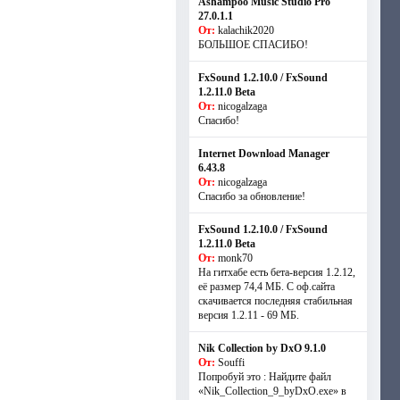
Ashampoo Music Studio Pro
27.0.1.1
От:
kalachik2020
БОЛЬШОЕ СПАСИБО!
FxSound 1.2.10.0 / FxSound
1.2.11.0 Beta
От:
nicogalzaga
Спасибо!
Internet Download Manager
6.43.8
От:
nicogalzaga
Спасибо за обновление!
FxSound 1.2.10.0 / FxSound
1.2.11.0 Beta
От:
monk70
На гитхабе есть бета-версия 1.2.12,
её размер 74,4 МБ. С оф.сайта
скачивается последняя стабильная
версия 1.2.11 - 69 МБ.
Nik Collection by DxO 9.1.0
От:
Souffi
Попробуй это : Найдите файл
«Nik_Collection_9_byDxO.exe» в