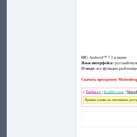
ОС:
Android™ 7.1 и выше
Язык интерфейса:
русский/мул
О моде:
все функции разблокир
Скачать программу Motionleap 
с
Turbo.cc
|
Katfile.com
|
Nitro
Прямая ссылка на скачивание дост