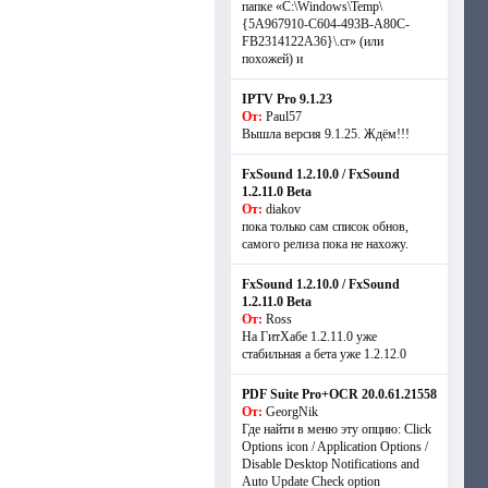
папке «C:\Windows\Temp\
{5A967910-C604-493B-A80C-
FB2314122A36}\.cr» (или
похожей) и
IPTV Pro 9.1.23
От:
Paul57
Вышла версия 9.1.25. Ждём!!!
FxSound 1.2.10.0 / FxSound
1.2.11.0 Beta
От:
diakov
пока только сам список обнов,
самого релиза пока не нахожу.
FxSound 1.2.10.0 / FxSound
1.2.11.0 Beta
От:
Ross
На ГитХабе 1.2.11.0 уже
стабильная а бета уже 1.2.12.0
PDF Suite Pro+OCR 20.0.61.21558
От:
GeorgNik
Где найти в меню эту опцию: Click
Options icon / Application Options /
Disable Desktop Notifications and
Auto Update Check option