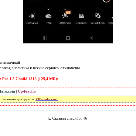
ьтиязычный
ованы, аналитика и всякие сервисы отключены
Pro 1.3.7 build 1313 (125,4 МБ):
flare.com
|
Up-load.io
|
упна только для группы:
VIP-diakov.net
Сказали спасибо: 46