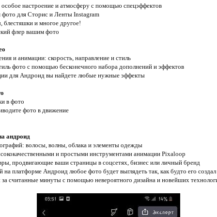
 особое настроение и атмосферу с помощью спецэффектов
фото для Сторис и Ленты Instagram
, блестяшки и многое другое!
ский флер вашим фото
ео
ения и анимации: скорость, направление и стиль
стиль фото с помощью бесконечного набора дополнений и эффектов
ации для Андроид вы найдете любые нужные эффекты
то
ки в фото
риводите фото в движение
на андроид
ографий: волосы, волны, облака и элементы одежды
ысококачественными и простыми инструментами анимации Pixaloop
ры, продвигающие ваши страницы в соцсетях, бизнес или личный бренд
 на платформе Андроид любое фото будет выглядеть так, как будто его созда
и за считанные минуты с помощью невероятного дизайна и новейших технолог