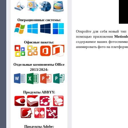
Операционнные системы:
Откройте для себя новый тип 
помощью приложения
Motionl
содержимое ваших фотоснимков
Офисные пакеты:
анимировать фото на платформ
Отдельные компоненты Office
2013/2024:
Продукты ABBYY:
Продукты Adobe: