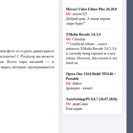
Movavi Video Editor Plus 26.20.0
От:
azxsdc321
Добрый день. А новая версия
скоро будет?
XMedia Recode 3.6.3.4
От:
Christian
?? Unofficial release – source
unknown XMedia Recode 3.6.5.3.4
шим фото и создать движущиеся
is currently being reported as a new
есплатно! С Pixaloop вы можете
release. However, this version is not
тов. Всего пара касаний — и
listed on
е видео, которые проигрываются
Opera One 134.0 Build 5954.46 +
Portable
От:
diakov
проверил - качает.
AutoSettingsPS 0.6.7 (26.07.2026)
От:
дядяСаша
Благодарю.