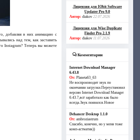
Лицензия для IObit Software
Updater Pro 9.0
Автор:
diakov
22.07.2026
Лицензия для Wise Duplicate
Finder Pro 2.1.9
о, добавляя в них анимацию с
Автор:
diakov
11.07.2026
ывались над тем, как заставить
о Instagram? Теперь вы можете
Комментарии
Internet Download Manager
6.43.8
От:
Planeta63_63
Не воспроизводит звук по
окончании загрузки.Переустановил
версию Internet Download Manager
6.43.7,всё заработало как было
всегда.Звук появился.Новое
Dehancer Desktop 1.1.0
От:
ambroziastrum
Спасибо, конечно, но у меня тоже
комп-астматик))