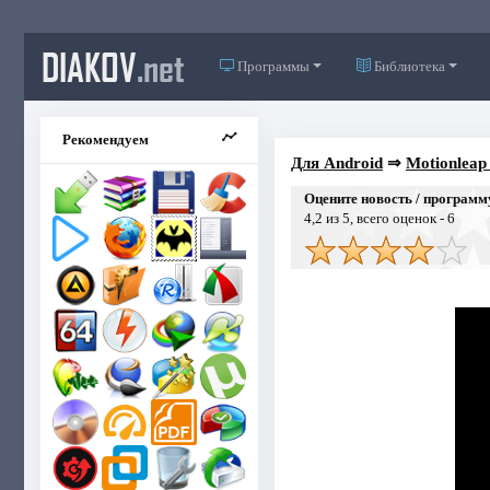
DIAKOV
.net
Программы
Библиотека
Рекомендуем
Для Android
⇒
Motionleap 
Оцените новость / программ
4,2
из 5, всего оценок -
6