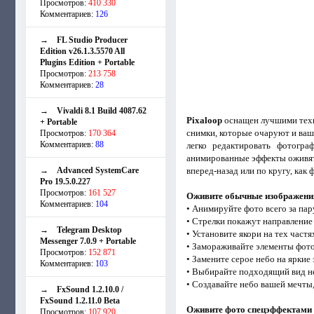
Просмотров:
410 330
Комментариев:
126
→
FL Studio Producer
Edition v26.1.3.5570 All
Plugins Edition + Portable
Просмотров:
213 758
Комментариев:
28
→
Vivaldi 8.1 Build 4087.62
Pixaloop
оснащен лучшими техн
+ Portable
снимки, которые очаруют и ваш
Просмотров:
170 364
Комментариев:
88
легко редактировать фотогр
анимированные эффекты оживят 
→
Advanced SystemCare
вперед-назад или по кругу, как 
Pro 19.5.0.227
Просмотров:
161 527
Оживите обычные изображени
Комментариев:
104
• Анимируйте фото всего за пар
• Стрелки покажут направление
→
Telegram Desktop
• Установите якори на тех част
Messenger 7.0.9 + Portable
• Замораживайте элементы фот
Просмотров:
152 871
• Замените серое небо на яркие
Комментариев:
103
• Выбирайте подходящий вид н
• Создавайте небо вашей мечты
→
FxSound 1.2.10.0 /
FxSound 1.2.11.0 Beta
Оживите фото спецэффектами
Просмотров:
107 920