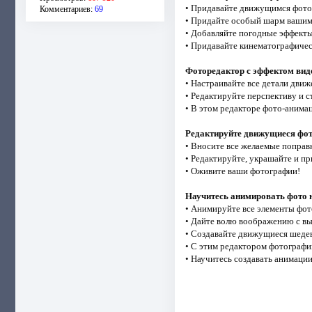
• Придавайте движущимся фото
Комментариев:
69
• Придайте особый шарм вашим 
• Добавляйте погодные эффекты
• Придавайте кинематографиче
Фоторедактор с эффектом вид
• Настраивайте все детали движ
• Редактируйте перспективу и 
• В этом редакторе фото-аним
Редактируйте движущиеся фо
• Вносите все желаемые поправ
• Редактируйте, украшайте и п
• Оживите ваши фотографии!
Научитесь анимировать фото 
• Анимируйте все элементы фот
• Дайте волю воображению с в
• Создавайте движущиеся шедев
• С этим редактором фотографий
• Научитесь создавать анимаци