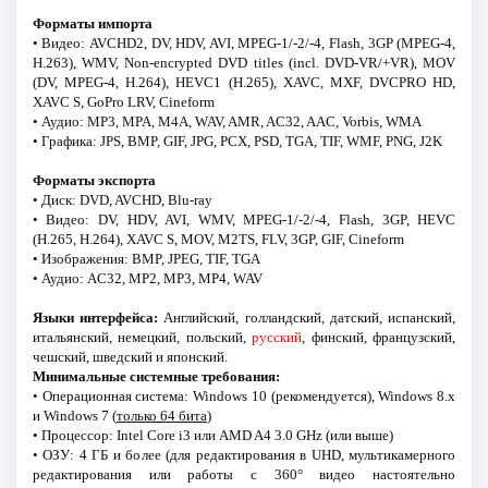
Форматы импорта
• Видео: AVCHD2, DV, HDV, AVI, MPEG-1/-2/-4, Flash, 3GP (MPEG-4,
H.263), WMV, Non-encrypted DVD titles (incl. DVD-VR/+VR), MOV
(DV, MPEG-4, H.264), HEVC1 (H.265), XAVC, MXF, DVCPRO HD,
XAVC S, GoPro LRV, Cineform
• Аудио: MP3, MPA, M4A, WAV, AMR, AC32, AAC, Vorbis, WMA
• Графика: JPS, BMP, GIF, JPG, PCX, PSD, TGA, TIF, WMF, PNG, J2K
Форматы экспорта
• Диск: DVD, AVCHD, Blu-ray
• Видео: DV, HDV, AVI, WMV, MPEG-1/-2/-4, Flash, 3GP, HEVC
(H.265, H.264), XAVC S, MOV, M2TS, FLV, 3GP, GIF, Cineform
• Изображения: BMP, JPEG, TIF, TGA
• Аудио: AC32, MP2, MP3, MP4, WAV
Языки интерфейса:
Английский, голландский, датский, испанский,
итальянский, немецкий, польский,
русский
, финский, французский,
чешский, шведский и японский.
Минимальные системные требования:
• Операционная система: Windows 10 (рекомендуется), Windows 8.x
и Windows 7 (
только 64 бита
)
• Процессор: Intel Core i3 или AMD A4 3.0 GHz (или выше)
• ОЗУ: 4 ГБ и более (для редактирования в UHD, мультикамерного
редактирования или работы с 360° видео настоятельно