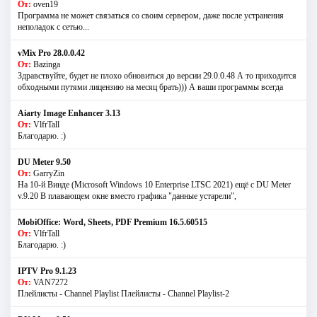
От:
oven19
Программа не может связаться со своим сервером, даже после устранения
неполадок с сетью...
vMix Pro 28.0.0.42
От:
Bazinga
Здравствуйте, будет не плохо обновиться до версии 29.0.0.48 А то приходится
обходными путями лицензию на месяц брать))) А ваши программы всегда
Aiarty Image Enhancer 3.13
От:
VlfrTall
Благодарю. :)
DU Meter 9.50
От:
GarryZin
На 10-й Винде (Microsoft Windows 10 Enterprise LTSC 2021) ещё с DU Meter
v.9.20 В плавающем окне вместо графика "данные устарели",
MobiOffice: Word, Sheets, PDF Premium 16.5.60515
От:
VlfrTall
Благодарю. :)
IPTV Pro 9.1.23
От:
VAN7272
Плейлисты - Channel Playlist Плейлисты - Channel Playlist-2