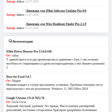
Автор:
diakov
22.07.2026
Лицензия для IObit Software Updater Pro 9.0
Автор:
diakov
22.07.2026
Лицензия для Wise Duplicate Finder Pro 2.1.9
Автор:
diakov
11.07.2026
Комментарии
IObit Driver Booster Pro 13.6.0.438
От:
coliza
У данной проги есть два преимущества в сравнении с Easy.1 она отличает
ноутбуки от стационарных (а дрова на видеоадаптеры у них бывают разными)
2
Dose for Excel 3.6.7
От:
Skipper
Машина впадает в ступор при попытке установки. Пробовал повторно после
перезагрузки с тем же результатом. Windows 11. MS Offiсe 2024.
Google Chrome 151.0.7922.76
От:
Гость Гость
Хороший, быстрый, удобный. Это правда. Масса плюшек расширений-
дополнений, постоянно отторгаемых браузером (разрабами политиками