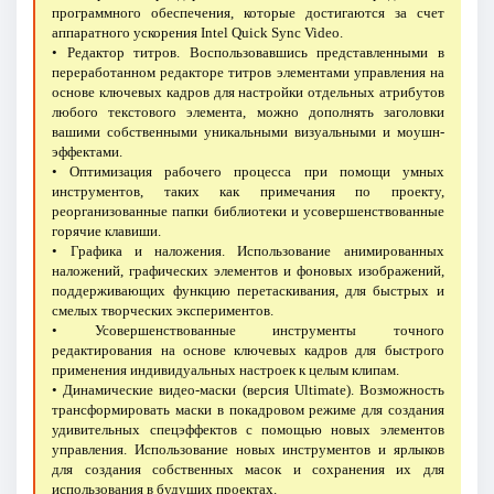
программного обеспечения, которые достигаются за счет
аппаратного ускорения Intel Quick Sync Video.
• Редактор титров. Воспользовавшись представленными в
переработанном редакторе титров элементами управления на
основе ключевых кадров для настройки отдельных атрибутов
любого текстового элемента, можно дополнять заголовки
вашими собственными уникальными визуальными и моушн-
эффектами.
• Оптимизация рабочего процесса при помощи умных
инструментов, таких как примечания по проекту,
реорганизованные папки библиотеки и усовершенствованные
горячие клавиши.
• Графика и наложения. Использование анимированных
наложений, графических элементов и фоновых изображений,
поддерживающих функцию перетаскивания, для быстрых и
смелых творческих экспериментов.
• Усовершенствованные инструменты точного
редактирования на основе ключевых кадров для быстрого
применения индивидуальных настроек к целым клипам.
• Динамические видео-маски (версия Ultimate). Возможность
трансформировать маски в покадровом режиме для создания
удивительных спецэффектов с помощью новых элементов
управления. Использование новых инструментов и ярлыков
для создания собственных масок и сохранения их для
использования в будущих проектах.