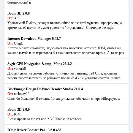
безопасности) и
Boom 3D 2.0.0
От:
Х.З.
Уважаемый Diakov, сегодня вышло обновление этой чудесной программы, а
кроме вас её никто не умеет грамотно "отрепачить". С нетерпение ждём
Internet Download Manager 6.43.7
От:
OlegL
Кстати, может кто-нибудь подскажет как все-таки настроить IDM, чтобы он
качал с ютуба и не переставал бы скачивать через короткое время. А то не раз
Sygic GPS Navigation &amp; Maps 26.4.2
От:
viktor58
Добрый день, на сяоми работает отлично, на Samsung S24 Ultra, прошлая
версия работала,теперь не работает, новая 26.4.2 не устанавливается. пишет,
Blackmagic Design DaVinci Resolve Studio 21.0.4
От:
nickolay22
Спасибо большое! В течение 15 минут скачал обе части с https://filespayouts
Boom 3D 2.0.0
От:
KiM
Please update to the version 2.3.0 Thanks in advance!
IObit Driver Booster Pro 13.6.0.438