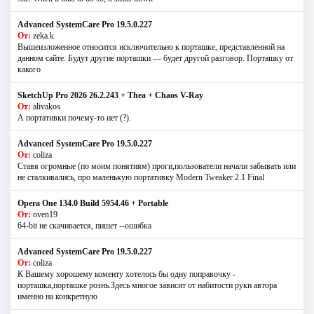
Advanced SystemCare Pro 19.5.0.227
От:
zeka.k
Вышеизложенное относится исключительно к порташке, представленной на
данном сайте. Будут другие порташки — будет другой разговор. Порташку от
какого
SketchUp Pro 2026 26.2.243 + Thea + Chaos V-Ray
От:
alivakos
А портативки почему-то нет (?).
Advanced SystemCare Pro 19.5.0.227
От:
coliza
Ставя огромные (по моим понятиям) проги,пользователи начали забывать или
не сталкивались, про маленькую портативку Modern Tweaker 2.1 Final
Opera One 134.0 Build 5954.46 + Portable
От:
oven19
64-bit не скачивается, пишет --ошибка
Advanced SystemCare Pro 19.5.0.227
От:
coliza
К Вашему хорошему коменту хотелось бы одну поправочку -
порташка,порташке рознь.Здесь многое зависит от набитости руки автора
именно на конкретную