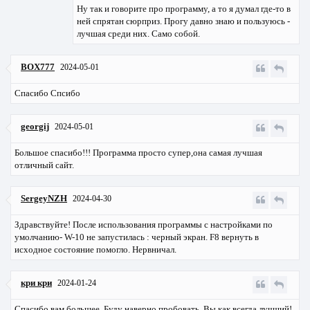
Ну так и говорите про программу, а то я думал где-то в
ней спрятан сюрприз. Прогу давно знаю и пользуюсь -
лучшая среди них. Само собой.
BOX777
2024-05-01
Спасибо Спсибо
georgij
2024-05-01
Большое спасибо!!! Программа просто супер,она самая лучшая
отличный сайт.
SergeyNZH
2024-04-30
Здравствуйте! После использования программы с настройками по
умолчанию- W-10 не запустилась : черный экран. F8 вернуть в
исходное состояние помогло. Нервничал.
кри кри
2024-01-24
Спасибо вам большее. Буду наверно пробовать. Вы как всегда лучший!