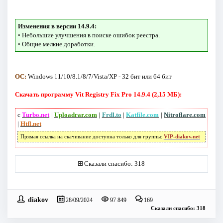
Изменения в версии 14.9.4:
• Небольшие улучшения в поиске ошибок реестра.
• Общие мелкие доработки.
ОС:
Windows 11/10/8.1/8/7/Vista/XP - 32 бит или 64 бит
Скачать программу Vit Registry Fix Pro 14.9.4 (2,15 МБ):
с
Turbo.net
|
Uploadrar.com
|
Frdl.to
|
Katfile.com
|
Nitroflare.com
|
Htfl.net
Прямая ссылка на скачивание доступна только для группы:
VIP-diakov.net
Сказали спасибо: 318
diakov
28/09/2024
97 849
169
Сказали спасибо: 318