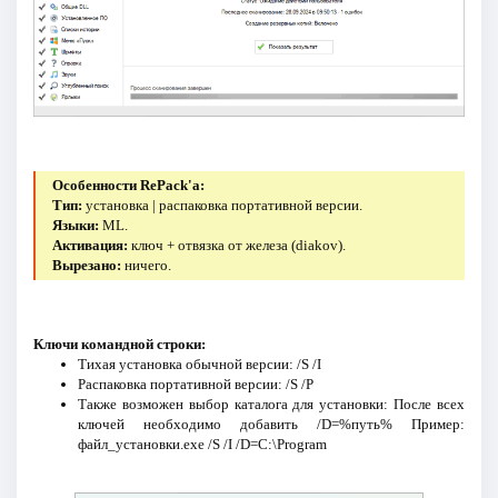
Особенности RePack'a:
Тип:
установка | распаковка портативной версии.
Языки:
ML.
Активация:
ключ + отвязка от железа (diakov).
Вырезано:
ничего.
Ключи командной строки:
Тихая установка обычной версии: /S /I
Распаковка портативной версии: /S /P
Также возможен выбор каталога для установки: После всех
ключей необходимо добавить /D=%путь% Пример:
файл_установки.exe /S /I /D=C:\Program