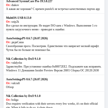
Advanced SystemCare Pro 19.5.0.227
От:
diakov
А какая же хорошая? С времен punshА не встречал качественных портах app
MultiOS-USB 0.13.0
От:
snip2k
Все сделал по инструкции. Не видит ISO-шек с Windows. Выполнение 1-го
пункта загрузочного меню - приводит к ошибке.
AutoSettingsPS 0.6.7 (26.07.2026)
От:
дядяСаша
Своеобразная прога. Посмотрим. Единственно что напрягает мелкий шрифт.
Чуток бы по больше не помешал бы.
Nik Collection by DxO 9.1.0
От:
valalysha
Здравствуйте. При установке ошибка 0х80072EE2. Подскажите как исправить.
Windows 11 Домашняя Insider Preview Версия 26H1 Сборка ОС 28120.2630
AutoSettingsPS 0.6.7 (26.07.2026)
От:
valcraft
Обзор
Nik Collection by DxO 9.1.0
От:
boliga
Dxo requires verification with their servers every few weeks, it's on their official
site. When it fails to do so, it shuts down