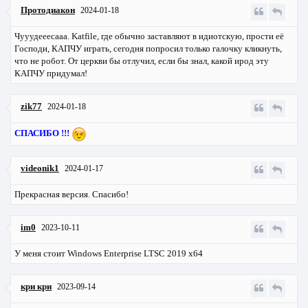
Протодиакон
2024-01-18
Чууудееесааа. Katfile, где обычно заставляют в идиотскую, прости её
Господи, КАПЧУ играть, сегодня попросил только галочку кликнуть,
что не робот. От церкви бы отлучил, если бы знал, какой ирод эту
КАПЧУ придумал!
zik77
2024-01-18
СПАСИБО !!!
videonik1
2024-01-17
Прекрасная версия. Спасибо!
im0
2023-10-11
У меня стоит Windows Enterprise LTSC 2019 x64
кри кри
2023-09-14