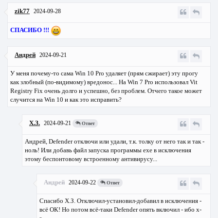
zik77
2024-09-28
СПАСИБО !!!
Андрей
2024-09-21
У меня почему-то сама Win 10 Pro удаляет (прям сжирает) эту прогу
как злобный (по-видимому) вредонос... На Win 7 Pro использовал Vit
Registry Fix очень долго и успешно, без проблем. Отчего такое может
случится на Win 10 и как это исправить?
Х.З.
2024-09-21
Ответ
Андрей, Defender отключи или удали, т.к. толку от него так и так -
ноль! Или добавь файл запуска программы exe в исключения
этому беспонтовому встроенному антивирусу...
Андрей
2024-09-22
Ответ
Спасибо Х.З. Отключил-установил-добавил в исключения -
всё ОК! Но потом всё-таки Defender опять включил - ибо х-