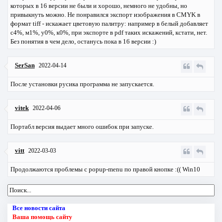
которых в 16 версии не были и хорошо, немного не удобны, но
привыкнуть можно. Не понравился экспорт изображения в CMYK в
формат tiff - искажает цветовую палитру: например в белый добавляет
с4%, м1%, у0%, к0%, при экспорте в pdf таких искажений, кстати, нет.
Без понятия в чем дело, останусь пока в 16 версии :)
SerSan
2022-04-14
После установки русика программа не запускается.
vitek
2022-04-06
Портабл версия выдает много ошибок при запуске.
vitt
2022-03-03
Продолжаются проблемы с popup-menu по правой кнопке :(( Win10
Все новости сайта
Ваша помощь сайту