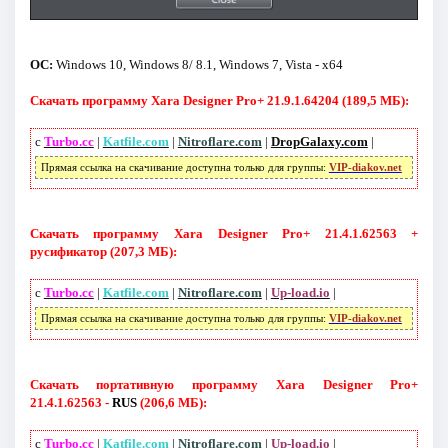
ОС:
Windows 10, Windows 8/ 8.1, Windows 7, Vista - x64
Скачать программу Xara Designer Pro+ 21.9.1.64204 (189,5 МБ):
с
Turbo.cc
|
Katfile.com
|
Nitroflare.com
|
DropGalaxy.com
|
Прямая ссылка на скачивание доступна только для группы:
VIP-diakov.net
Скачать программу Xara Designer Pro+ 21.4.1.62563 +
русификатор (207,3 МБ):
с
Turbo.cc
|
Katfile.com
|
Nitroflare.com
|
Up-load.io
|
Прямая ссылка на скачивание доступна только для группы:
VIP-diakov.net
Скачать портативную программу Xara Designer Pro+
21.4.1.62563 -
RUS
(206,6 МБ):
с
Turbo.cc
|
Katfile.com
|
Nitroflare.com
|
Up-load.io
|