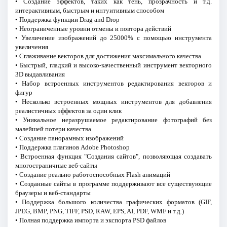
• Создание эффектов, таких как тень, прозрачность и т.д.
интерактивным, быстрым и интуитивным способом
• Поддержка функции Drag and Drop
• Неограниченные уровни отмены и повтора действий
• Увеличение изображений до 25000% с помощью инструмента
увеличения
• Сглаживание векторов для достижения максимального качества
• Быстрый, гладкий и высоко-качественный инструмент векторного
3D выдавливания
• Набор встроенных инструментов редактирования векторов и
фигур
• Несколько встроенных мощных инструментов для добавления
реалистичных эффектов за один клик
• Уникальное неразрушаемое редактирование фотографий без
малейшей потери качества
• Создание панорамных изображений
• Поддержка плагинов Adobe Photoshop
• Встроенная функция "Создания сайтов", позволяющая создавать
многостраничные веб-сайты
• Создание реально работоспособных Flash анимаций
• Созданные сайты в программе поддерживают все существующие
браузеры и веб-стандарты
• Поддержка большого количества графических форматов (GIF,
JPEG, BMP, PNG, TIFF, PSD, RAW, EPS, AI, PDF, WMF и т.д.)
• Полная поддержка импорта и экспорта PSD файлов