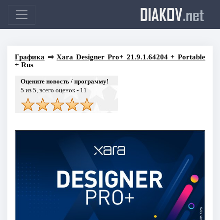
DIAKOV
.net
Графика
⇒
Xara Designer Pro+ 21.9.1.64204 + Portable
+ Rus
Оцените новость / программу!
5
из 5, всего оценок -
11