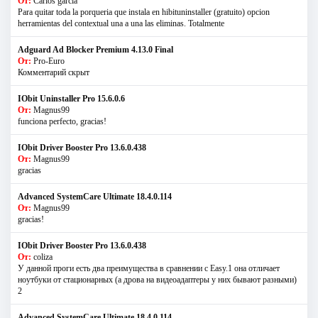
От:
Carlos garcia
Para quitar toda la porqueria que instala en hibituninstaller (gratuito) opcion
herramientas del contextual una a una las eliminas. Totalmente
Adguard Ad Blocker Premium 4.13.0 Final
От:
Pro-Euro
Комментарий скрыт
IObit Uninstaller Pro 15.6.0.6
От:
Magnus99
funciona perfecto, gracias!
IObit Driver Booster Pro 13.6.0.438
От:
Magnus99
gracias
Advanced SystemCare Ultimate 18.4.0.114
От:
Magnus99
gracias!
IObit Driver Booster Pro 13.6.0.438
От:
coliza
У данной проги есть два преимущества в сравнении с Easy.1 она отличает
ноутбуки от стационарных (а дрова на видеоадаптеры у них бывают разными)
2
Advanced SystemCare Ultimate 18.4.0.114