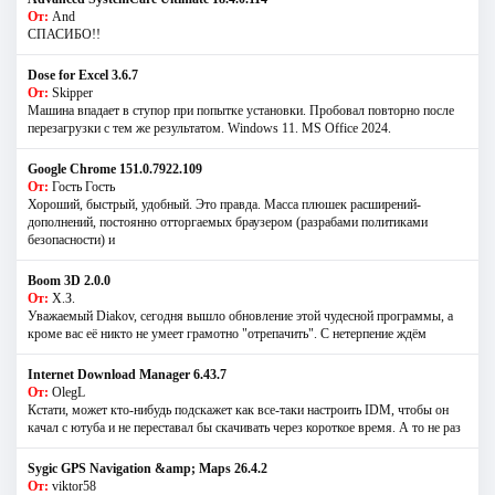
От:
And
СПАСИБО!!
Dose for Excel 3.6.7
От:
Skipper
Машина впадает в ступор при попытке установки. Пробовал повторно после
перезагрузки с тем же результатом. Windows 11. MS Offiсe 2024.
Google Chrome 151.0.7922.109
От:
Гость Гость
Хороший, быстрый, удобный. Это правда. Масса плюшек расширений-
дополнений, постоянно отторгаемых браузером (разрабами политиками
безопасности) и
Boom 3D 2.0.0
От:
Х.З.
Уважаемый Diakov, сегодня вышло обновление этой чудесной программы, а
кроме вас её никто не умеет грамотно "отрепачить". С нетерпение ждём
Internet Download Manager 6.43.7
От:
OlegL
Кстати, может кто-нибудь подскажет как все-таки настроить IDM, чтобы он
качал с ютуба и не переставал бы скачивать через короткое время. А то не раз
Sygic GPS Navigation &amp; Maps 26.4.2
От:
viktor58