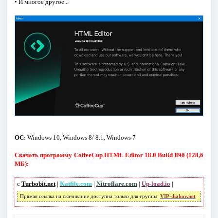
• И многое другое...
ОС:
Windows 10, Windows 8/ 8.1, Windows 7
Скачать программу CoffeeCup HTML Editor 18.0 Build 890 (128,6
МБ):
с
Turbobit.net
|
Katfile.com
|
Nitroflare.com
|
Up-load.io
|
Прямая ссылка на скачивание доступна только для группы:
VIP-diakov.net