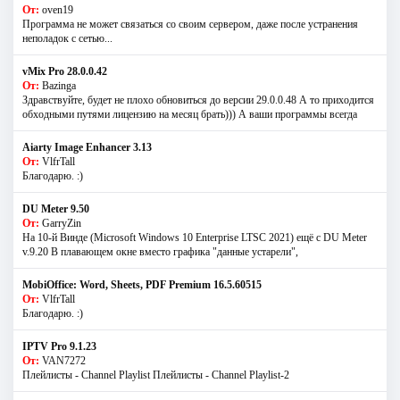
От:
oven19
Программа не может связаться со своим сервером, даже после устранения
неполадок с сетью...
vMix Pro 28.0.0.42
От:
Bazinga
Здравствуйте, будет не плохо обновиться до версии 29.0.0.48 А то приходится
обходными путями лицензию на месяц брать))) А ваши программы всегда
Aiarty Image Enhancer 3.13
От:
VlfrTall
Благодарю. :)
DU Meter 9.50
От:
GarryZin
На 10-й Винде (Microsoft Windows 10 Enterprise LTSC 2021) ещё с DU Meter
v.9.20 В плавающем окне вместо графика "данные устарели",
MobiOffice: Word, Sheets, PDF Premium 16.5.60515
От:
VlfrTall
Благодарю. :)
IPTV Pro 9.1.23
От:
VAN7272
Плейлисты - Channel Playlist Плейлисты - Channel Playlist-2