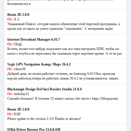
безопасности) и
Boom 3D 2.0.0
От:
Х.З.
Уважаемый Diakov, сегодня вышло обновление этой чудесной программы, а
кроме вас её никто не умеет грамотно "отрепачить". С нетерпение ждём
Internet Download Manager 6.43.7
От:
OlegL
Кстати, может кто-нибудь подскажет как все-таки настроить IDM, чтобы он
качал с ютуба и не переставал бы скачивать через короткое время. А то не раз
Sygic GPS Navigation &amp; Maps 26.4.2
От:
viktor58
Добрый день, на сяоми работает отлично, на Samsung S24 Ultra, прошлая
версия работала,теперь не работает, новая 26.4.2 не устанавливается. пишет,
Blackmagic Design DaVinci Resolve Studio 21.0.4
От:
nickolay22
Спасибо большое! В течение 15 минут скачал обе части с https://filespayouts
Boom 3D 2.0.0
От:
KiM
Please update to the version 2.3.0 Thanks in advance!
IObit Driver Booster Pro 13.6.0.438