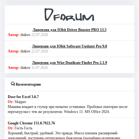
Лицензия для IObit Driver Booster PRO 13.5
Автор:
diakov
22.07.2026
Лицензия для IObit Software Updater Pro 9.0
Автор:
diakov
22.07.2026
Лицензия для Wise Duplicate Finder Pro 2.1.9
Автор:
diakov
11.07.2026
Комментарии
Dose for Excel 3.6.7
От:
Skipper
Машина впадает в ступор при попытке установки. Пробовал повторно после
перезагрузки с тем же результатом. Windows 11. MS Offiсe 2024.
Google Chrome 151.0.7922.76
От:
Гость Гость
Хороший, быстрый, удобный. Это правда. Масса плюшек расширений-
дополнений, постоянно отторгаемых браузером (разрабами политиками