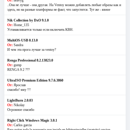
От:
heavyg
..Она не лучше - она другая. На Ventoy можно добавлять любые образы как и
здесь, но на разные платформы не факт, что запустятся. Тут же - явное
Nik Collection by DxO 9.1.0
От:
Home_135
Устанавливается только если включить КВН.
MultiOS-USB 0.13.0
От:
Sandra
И чем эта прога лучше за ventoy?
Renga Professional 8.2.13823.0
От:
gump
RENGA 9.2 ???
UltraISO Premium Edition 9.7.6.3860
От:
Ярослав
спасибо! мяу !!!
LightBurn 2.0.03
От:
Nikolay
Огромное спасибо
Right Click Windows Magic 3.0.1
От:
Carlos garcia
Para quitar toda la porqueria que instala en hibituninstaller (gratuito) opcion