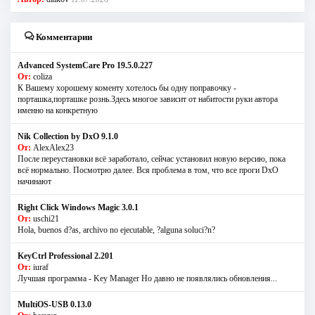
Комментарии
Advanced SystemCare Pro 19.5.0.227
От:
coliza
К Вашему хорошему коменту хотелось бы одну поправочку -
порташка,порташке рознь.Здесь многое зависит от набитости руки автора
именно на конкретную
Nik Collection by DxO 9.1.0
От:
AlexAlex23
После переустановки всё заработало, сейчас установил новую версию, пока
всё нормально. Посмотрю далее. Вся проблема в том, что все проги DxO
начинают
Right Click Windows Magic 3.0.1
От:
uschi21
Hola, buenos d?as, archivo no ejecutable, ?alguna soluci?n?
KeyCtrl Professional 2.201
От:
iuraf
Лучшая программа - Key Manager Но давно не появлялись обновления...
MultiOS-USB 0.13.0