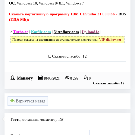
ОС:
Windows 10, Windows 8/ 8.1, Windows 7
Скачать портативную программу IDM UEStudio 21.00.0.66 -
RUS
(118,6 МБ):
с
Turbo.cc
|
Katfile.com
|
Nitroflare.com
|
Up-load.io
|
Прямая ссылка на скачивание доступна только для группы:
VIP-diakov.net
Сказали спасибо: 12
Mansory
18/05/2021
8 299
0
Сказали спасибо: 12
Вернуться назад
Гость
, оставишь комментарий?