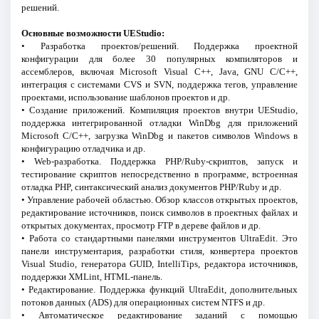
решений.
Основные возможности UEStudio:
• Разработка проектов/решений. Поддержка проектной
конфигурации для более 30 популярных компиляторов и
ассемблеров, включая Microsoft Visual C++, Java, GNU C/C++,
интеграция с системами CVS и SVN, поддержка тегов, управление
проектами, использование шаблонов проектов и др.
• Создание приложений. Компиляция проектов внутри UEStudio,
поддержка интегрированной отладки WinDbg для приложений
Microsoft C/C++, загрузка WinDbg и пакетов символов Windows в
конфигурацию отладчика и др.
• Web-разработка. Поддержка PHP/Ruby-скриптов, запуск и
тестирование скриптов непосредственно в программе, встроенная
отладка PHP, синтаксический анализ документов PHP/Ruby и др.
• Управление рабочей областью. Обзор классов открытых проектов,
редактирование источников, поиск символов в проектных файлах и
открытых документах, просмотр FTP в дереве файлов и др.
• Работа со стандартными панелями инструментов UltraEdit. Это
панели инструментария, разработки стиля, конвертера проектов
Visual Studio, генератора GUID, IntelliTips, редактора источников,
поддержки XMLint, HTML-панель.
• Редактирование. Поддержка функций UltraEdit, дополнительных
потоков данных (ADS) для операционных систем NTFS и др.
• Автоматическое редактирование заданий с помощью