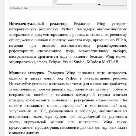
Интеллектуальный редактор.
Редактор Wing ускоряет
интерактивную разработку Python благодаря автоматическому
завершению и документированию с учетом контекста, встроенному
обнаружению ошибок и анализу качества кода, применению PEP 8,
помощи при вызове, автоматическому редактированию,
рефакторингу, свертыванию кода, множественному выбору,
настраиваемым фрагментам кода и намного больше. Wing может
эмулировать vi, emacs, Eclipse, Visual Studio, XCode и MATLAB.
Мощный отладчик.
Отладчик Wing позволяет легко исправлять
ошибки и писать новый код Python в интерактивном режиме.
Используйте условные контрольные точки для выявления проблемы,
затем пошагово просматривайте код, проверяйте данные, пробуйте
исправления ошибок с помощью командной строки консоли
отладки, отслеживайте значения и рекурсивно отлаживайте. Вы
можете отлаживать многопроцессорный и многопоточный код,
запускаемый из IDE, размещенный в веб-среде, вызываемый из
встроенного экземпляра Python, или запускаемый на удаленном
хосте, виртуальной машине или контейнере. Wing также
предоставляет просмотрщик массивов и данных для научных задач
и анализа данных.