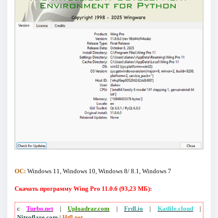
ОС:
Windows 11, Windows 10, Windows 8/ 8.1, Windows 7
Скачать программу Wing Pro 11.0.6 (93,23 МБ):
с
Turbo.net
|
Uploadrar.com
|
Frdl.io
|
Katfile.cloud
|
Nitroflare.com
|
Htfl.net