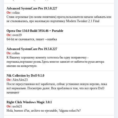
Advanced SystemCare Pro 19.5.0.227
От:
coliza
Ставя огромные (по моим понятиям) проги,пользователи начали забывать или
не сталкивались, про маленькую портативку Modern Tweaker 2.1 Final
Opera One 134.0 Build 5954.46 + Portable
От:
oven19
64-bit не скачивается, пишет --ошибка
Advanced SystemCare Pro 19.5.0.227
От:
coliza
К Вашему хорошему коменту хотелось бы одну поправочку -
порташка,порташке рознь.Здесь многое зависит от набитости руки автора
именно на конкретную
Nik Collection by DxO 9.1.0
От:
AlexAlex23
После переустановки всё заработало, сейчас установил новую версию, пока
всё нормально. Посмотрю далее. Вся проблема в том, что все проги DxO
начинают
Right Click Windows Magic 3.0.1
От:
uschi21
Hola, buenos d?as, archivo no ejecutable, ?alguna soluci?n?