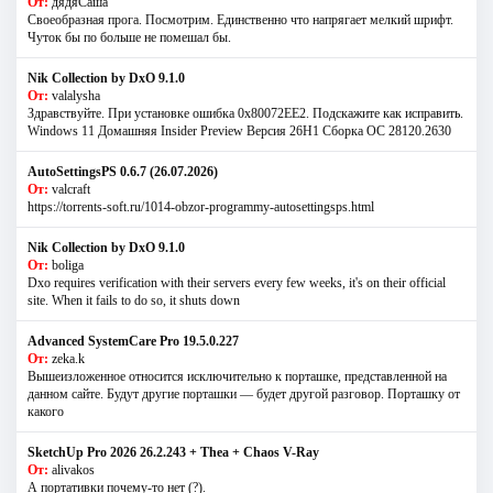
От:
дядяСаша
Своеобразная прога. Посмотрим. Единственно что напрягает мелкий шрифт.
Чуток бы по больше не помешал бы.
Nik Collection by DxO 9.1.0
От:
valalysha
Здравствуйте. При установке ошибка 0х80072EE2. Подскажите как исправить.
Windows 11 Домашняя Insider Preview Версия 26H1 Сборка ОС 28120.2630
AutoSettingsPS 0.6.7 (26.07.2026)
От:
valcraft
https://torrents-soft.ru/1014-obzor-programmy-autosettingsps.html
Nik Collection by DxO 9.1.0
От:
boliga
Dxo requires verification with their servers every few weeks, it's on their official
site. When it fails to do so, it shuts down
Advanced SystemCare Pro 19.5.0.227
От:
zeka.k
Вышеизложенное относится исключительно к порташке, представленной на
данном сайте. Будут другие порташки — будет другой разговор. Порташку от
какого
SketchUp Pro 2026 26.2.243 + Thea + Chaos V-Ray
От:
alivakos
А портативки почему-то нет (?).