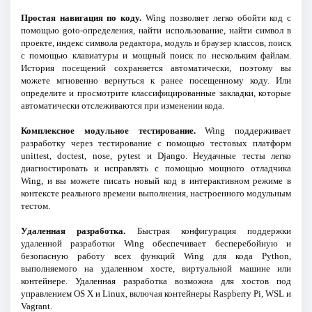
Простая навигация по коду.
Wing позволяет легко обойти код с
помощью goto-определения, найти использование, найти символ в
проекте, индекс символа редактора, модуль и браузер классов, поиск
с помощью клавиатуры и мощный поиск по нескольким файлам.
История посещений сохраняется автоматически, поэтому вы
можете мгновенно вернуться к ранее посещенному коду. Или
определите и просмотрите классифицированные закладки, которые
автоматически отслеживаются при изменении кода.
Комплексное модульное тестирование.
Wing поддерживает
разработку через тестирование с помощью тестовых платформ
unittest, doctest, nose, pytest и Django. Неудачные тесты легко
диагностировать и исправлять с помощью мощного отладчика
Wing, и вы можете писать новый код в интерактивном режиме в
контексте реального времени выполнения, настроенного модульным
тестом.
Удаленная разработка.
Быстрая конфигурация поддержки
удаленной разработки Wing обеспечивает бесперебойную и
безопасную работу всех функций Wing для кода Python,
выполняемого на удаленном хосте, виртуальной машине или
контейнере. Удаленная разработка возможна для хостов под
управлением OS X и Linux, включая контейнеры Raspberry Pi, WSL и
Vagrant.