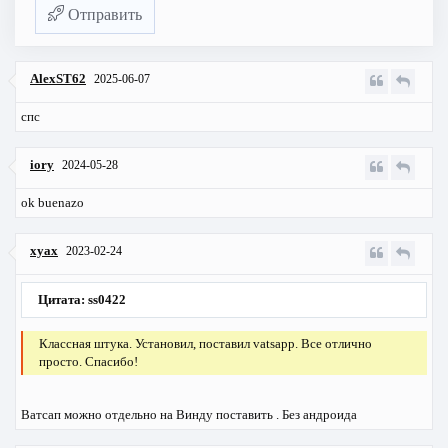
Отправить
AlexST62
2025-06-07
спс
iory
2024-05-28
ok buenazo
xyax
2023-02-24
Цитата: ss0422
Классная штука. Установил, поставил vatsapp. Все отлично
просто. Спасибо!
Ватсап можно отдельно на Винду поставить . Без андроида