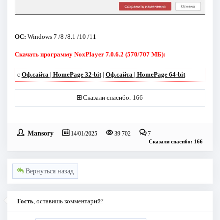
ОС:
Windows 7 /8 /8.1 /10 /11
Скачать программу NoxPlayer 7.0.6.2 (570/707 МБ):
с
Оф.сайта | HomePage 32-bit
|
Оф.сайта | HomePage 64-bit
Сказали спасибо: 166
Mansory
14/01/2025
39 702
7
Сказали спасибо: 166
Вернуться назад
Гость
, оставишь комментарий?