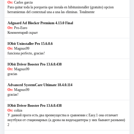
От:
Carlos garcia
Para quitar toda la porqueria que instala en hibituninstaller (gratuito) opcion
herramientas del contextual una a una las eliminas. Totalmente
Adguard Ad Blocker Premium 4.13.0 Final
От:
Pro-Euro
Комментарий скрыт
IObit Uninstaller Pro 15.6.0.6
От:
Magnus99
funciona perfecto, gracias!
IObit Driver Booster Pro 13.6.0.438
От:
Magnus99
gracias
Advanced SystemCare Ultimate 18.4.0.114
От:
Magnus99
gracias!
IObit Driver Booster Pro 13.6.0.438
От:
coliza
У данной проги есть два преимущества в сравнении с Easy.1 она отличает
ноутбуки от стационарных (а дрова на видеоадаптеры у них бывают разными)
2