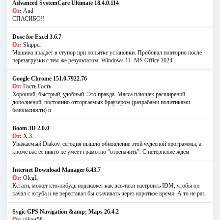
Advanced SystemCare Ultimate 18.4.0.114
От:
And
СПАСИБО!!
Dose for Excel 3.6.7
От:
Skipper
Машина впадает в ступор при попытке установки. Пробовал повторно после
перезагрузки с тем же результатом. Windows 11. MS Offiсe 2024.
Google Chrome 151.0.7922.76
От:
Гость Гость
Хороший, быстрый, удобный. Это правда. Масса плюшек расширений-
дополнений, постоянно отторгаемых браузером (разрабами политиками
безопасности) и
Boom 3D 2.0.0
От:
Х.З.
Уважаемый Diakov, сегодня вышло обновление этой чудесной программы, а
кроме вас её никто не умеет грамотно "отрепачить". С нетерпение ждём
Internet Download Manager 6.43.7
От:
OlegL
Кстати, может кто-нибудь подскажет как все-таки настроить IDM, чтобы он
качал с ютуба и не переставал бы скачивать через короткое время. А то не раз
Sygic GPS Navigation &amp; Maps 26.4.2
От:
viktor58