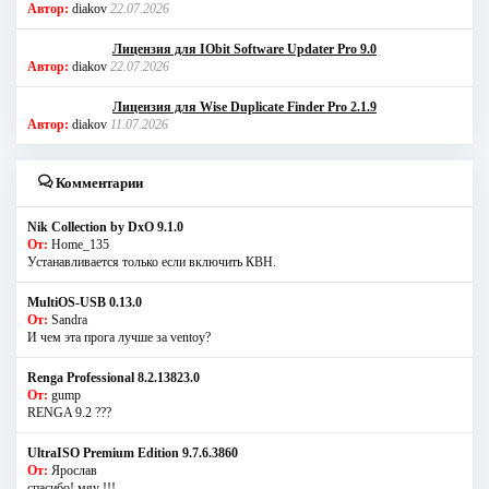
Автор:
diakov
22.07.2026
Лицензия для IObit Software Updater Pro 9.0
Автор:
diakov
22.07.2026
Лицензия для Wise Duplicate Finder Pro 2.1.9
Автор:
diakov
11.07.2026
Комментарии
Nik Collection by DxO 9.1.0
От:
Home_135
Устанавливается только если включить КВН.
MultiOS-USB 0.13.0
От:
Sandra
И чем эта прога лучше за ventoy?
Renga Professional 8.2.13823.0
От:
gump
RENGA 9.2 ???
UltraISO Premium Edition 9.7.6.3860
От:
Ярослав
спасибо! мяу !!!