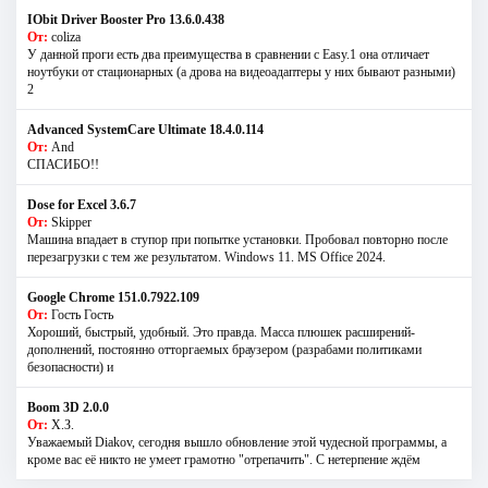
IObit Driver Booster Pro 13.6.0.438
От:
coliza
У данной проги есть два преимущества в сравнении с Easy.1 она отличает
ноутбуки от стационарных (а дрова на видеоадаптеры у них бывают разными)
2
Advanced SystemCare Ultimate 18.4.0.114
От:
And
СПАСИБО!!
Dose for Excel 3.6.7
От:
Skipper
Машина впадает в ступор при попытке установки. Пробовал повторно после
перезагрузки с тем же результатом. Windows 11. MS Offiсe 2024.
Google Chrome 151.0.7922.109
От:
Гость Гость
Хороший, быстрый, удобный. Это правда. Масса плюшек расширений-
дополнений, постоянно отторгаемых браузером (разрабами политиками
безопасности) и
Boom 3D 2.0.0
От:
Х.З.
Уважаемый Diakov, сегодня вышло обновление этой чудесной программы, а
кроме вас её никто не умеет грамотно "отрепачить". С нетерпение ждём