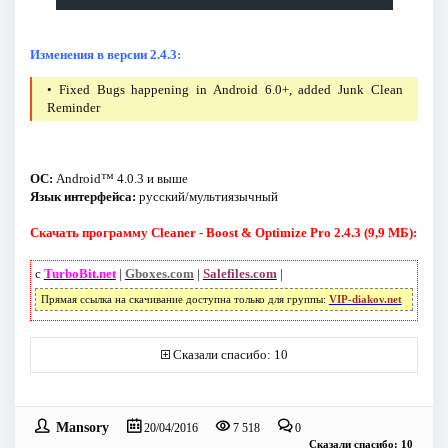
Изменения в версии 2.4.3:
• Fixed Bugs happening in Android 6.0+, added Junk Clean
Reminder
ОС:
Android™ 4.0.3 и выше
Язык интерфейса:
русский/мультиязычный
Скачать программу Cleaner - Boost & Optimize Pro 2.4.3 (9,9 МБ):
с
TurboBit.net
|
Gboxes.com
|
Salefiles.com
|
Прямая ссылка на скачивание доступна только для группы:
VIP-diakov.net
Сказали спасибо: 10
Mansory
20/04/2016
7 518
0
Сказали спасибо: 10