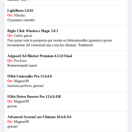
LightBurn 2.0.03
От:
Nikolay
Огромное спасибо
Right Click Windows Magic 3.0.1
От:
Carlos garcia
Para quitar toda la porqueria que instala en hibituninstaller (gratuito) opcion
herramientas del contextual una a una las eliminas. Totalmente
Adguard Ad Blocker Premium 4.13.0 Final
От:
Pro-Euro
Комментарий скрыт
IObit Uninstaller Pro 15.6.0.6
От:
Magnus99
funciona perfecto, gracias!
IObit Driver Booster Pro 13.6.0.438
От:
Magnus99
gracias
Advanced SystemCare Ultimate 18.4.0.114
От:
Magnus99
gracias!