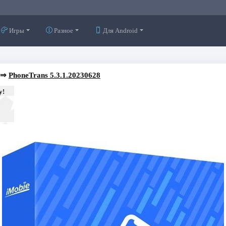
Игры
Разное
Для Android
⇒
PhoneTrans 5.3.1.20230628
у!