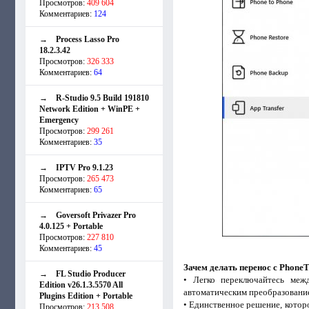
Просмотров:
409 604
Комментариев:
124
→
Process Lasso Pro
18.2.3.42
Просмотров:
326 333
Комментариев:
64
→
R-Studio 9.5 Build 191810
Network Edition + WinPE +
Emergency
Просмотров:
299 261
Комментариев:
35
→
IPTV Pro 9.1.23
Просмотров:
265 473
Комментариев:
65
→
Goversoft Privazer Pro
4.0.125 + Portable
Просмотров:
227 810
Комментариев:
45
Зачем делать перенос с Phone
→
FL Studio Producer
• Легко переключайтесь меж
Edition v26.1.3.5570 All
автоматическим преобразовани
Plugins Edition + Portable
• Единственное решение, которо
Просмотров:
213 508