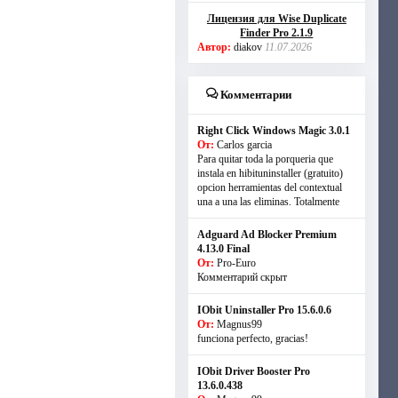
Лицензия для Wise Duplicate
Finder Pro 2.1.9
Автор:
diakov
11.07.2026
Комментарии
Right Click Windows Magic 3.0.1
От:
Carlos garcia
Para quitar toda la porqueria que
instala en hibituninstaller (gratuito)
opcion herramientas del contextual
una a una las eliminas. Totalmente
Adguard Ad Blocker Premium
4.13.0 Final
От:
Pro-Euro
Комментарий скрыт
IObit Uninstaller Pro 15.6.0.6
От:
Magnus99
funciona perfecto, gracias!
IObit Driver Booster Pro
13.6.0.438