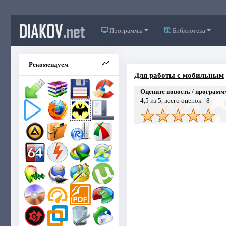
DIAKOV
.net
Программы
Библиотека
Рекомендуем
Для работы с мобильным
Оцените новость / программ
4,5
из 5, всего оценок -
8