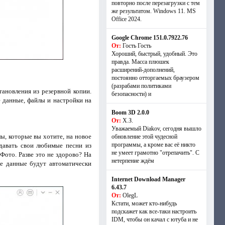
повторно после перезагрузки с тем
же результатом. Windows 11. MS
Offiсe 2024.
Google Chrome 151.0.7922.76
От:
Гость Гость
Хороший, быстрый, удобный. Это
правда. Масса плюшек
расширений-дополнений,
постоянно отторгаемых браузером
(разрабами политиками
ановления из резервной копии.
безопасности) и
 данные, файлы и настройки на
Boom 3D 2.0.0
От:
Х.З.
Уважаемый Diakov, сегодня вышло
ы, которые вы хотите, на новое
обновление этой чудесной
программы, а кроме вас её никто
едавать свои любимые песни из
не умеет грамотно "отрепачить". С
Фото. Разве это не здорово? На
нетерпение ждём
се данные будут автоматически
Internet Download Manager
6.43.7
От:
OlegL
Кстати, может кто-нибудь
подскажет как все-таки настроить
IDM, чтобы он качал с ютуба и не