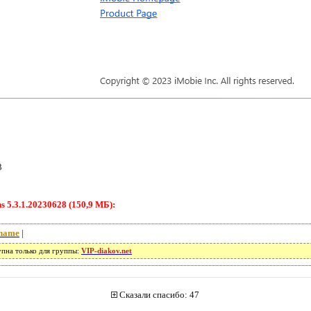
3
 5.3.1.20230628 (150,9 МБ):
name
|
упна только для группы:
VIP-diakov.net
Сказали спасибо: 47