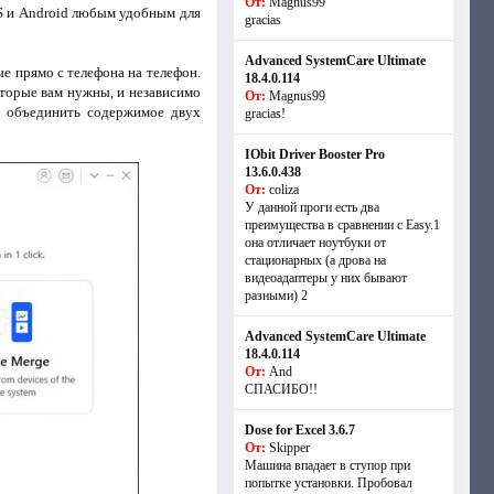
От:
Magnus99
OS и Android любым удобным для
gracias
Advanced SystemCare Ultimate
ые прямо с телефона на телефон.
18.4.0.114
оторые вам нужны, и независимо
От:
Magnus99
и объединить содержимое двух
gracias!
IObit Driver Booster Pro
13.6.0.438
От:
coliza
У данной проги есть два
преимущества в сравнении с Easy.1
она отличает ноутбуки от
стационарных (а дрова на
видеоадаптеры у них бывают
разными) 2
Advanced SystemCare Ultimate
18.4.0.114
От:
And
СПАСИБО!!
Dose for Excel 3.6.7
От:
Skipper
Машина впадает в ступор при
попытке установки. Пробовал