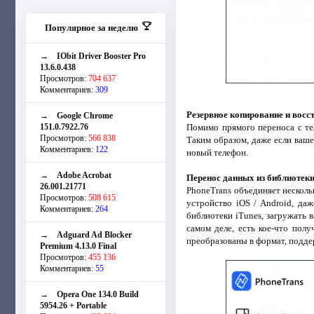
Популярное за неделю
→
IObit Driver Booster Pro
13.6.0.438
Просмотров:
704 637
Комментариев:
309
Резервное копирование и восст
→
Google Chrome
151.0.7922.76
Помимо прямого переноса с те
Просмотров:
566 838
Таким образом, даже если ваш
Комментариев:
122
новый телефон.
→
Adobe Acrobat
Перенос данных из библиотеки 
26.001.21771
PhoneTrans объединяет нескольк
Просмотров:
508 615
устройство iOS / Android, да
Комментариев:
264
библиотеки iTunes, загружать 
самом деле, есть кое-что пол
→
Adguard Ad Blocker
преобразованы в формат, подд
Premium 4.13.0 Final
Просмотров:
455 136
Комментариев:
55
→
Opera One 134.0 Build
5954.26 + Portable