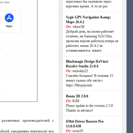
переставал бы скачивать через
короткое время. А то не раз
Sygic GPS Navigation &amp;
Maps 26.4.2
От:
viktor58
Добрый день, на сяоми работает
отлично, на Samsung S24 Ultra,
прошлая версия работала,теперь не
работает, новая 26.4.2 не
устанавливается. пишет,
Blackmagic Design DaVinci
Resolve Studio 21.0.4
От:
nickolay22
Спасибо большое! В течение 15
минут скачал обе части с
https://filespayouts
Boom 3D 2.0.0
От:
KiM
Please update to the version 2.3.0
Thanks in advance!
 различных производителей с
IObit Driver Booster Pro
13.6.0.438
droid, ежедневно переносит все
От:
oven19