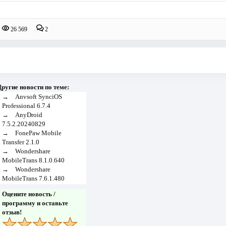
26 569
2
ругие новости по теме:
→
Anvsoft SynciOS
Professional 6.7.4
→
AnyDroid
7.5.2.20240829
→
FonePaw Mobile
Transfer 2.1.0
→
Wondershare
MobileTrans 8.1.0.640
→
Wondershare
MobileTrans 7.6.1.480
Оцените новость /
программу и оставьте
отзыв!