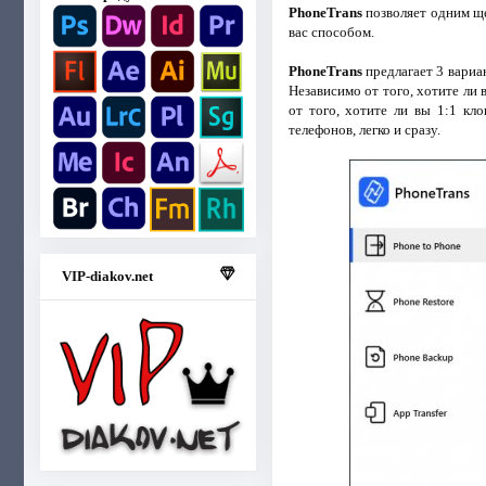
PhoneTrans
позволяет одним ще
вас способом.
PhoneTrans
предлагает 3 вариа
Независимо от того, хотите ли
от того, хотите ли вы 1:1 к
телефонов, легко и сразу.
VIP-diakov.net