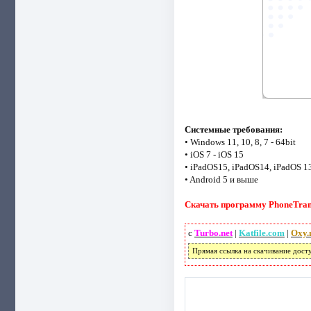
Системные требования:
• Windows 11, 10, 8, 7 - 64bit
• iOS 7 - iOS 15
• iPadOS15, iPadOS14, iPadOS 1
• Android 5 и выше
Скачать программу PhoneTrans
с
Turbo.net
|
Katfile.com
|
Oxy.
Прямая ссылка на скачивание дост