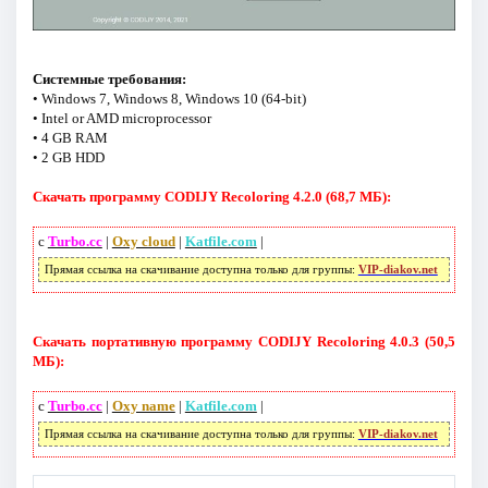
Системные требования:
• Windows 7, Windows 8, Windows 10 (64-bit)
• Intel or AMD microprocessor
• 4 GB RAM
• 2 GB HDD
Скачать программу CODIJY Recoloring 4.2.0 (68,7 МБ):
с
Turbo.cc
|
Oxy cloud
|
Katfile.com
|
Прямая ссылка на скачивание доступна только для группы:
VIP-diakov.net
Скачать портативную программу CODIJY Recoloring 4.0.3 (50,5
МБ):
с
Turbo.cc
|
Oxy name
|
Katfile.com
|
Прямая ссылка на скачивание доступна только для группы:
VIP-diakov.net