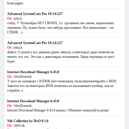
Благодарю.
Advanced SystemCare Pro 19.5.0.227
От:
zeka.k
coliza, У Чупокабры НЕТ СВОИХ, т.е. сделанных им самим, нормальных
порташек. Ну, может быть, что-нибудь простенькое. Все нормальные - это
СПИЖ... у
Advanced SystemCare Pro 19.5.0.227
От:
zeka.k
diakov, О punsh-е все давным-давно забыли, а некоторые даже понятия не
имеют, кто это. Это как о динозаврах вспоминать. Ваша порташка от кого
будет
Internet Download Manager 6.43.8
От:
AlexDonetsk
У кого не скачивает с ЮТЮБ (нет менюшки), поэксперементируйте с ВПН.
Заметил что на некоторых ВПН менюшка не выскакивает вообще, как не
старайся, а
Internet Download Manager 6.43.8
От:
AlexDonetsk
Internet Download Manager 6.43.8 вышел. Обновите пожалуйста репак!
Nik Collection by DxO 9.1.0
От:
1641vik