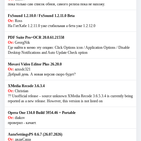
пока только сам список обнов, самого релиза пока не нахожу.
FxSound 1.2.10.0 / FxSound 1.2.11.0 Beta
От:
Ross
На ГитХабе 1.2.11.0 уже стабильная а бета уже 1.2.12.0
PDF Suite Pro+OCR 20.0.61.21558
От:
GeorgNik
Где найти в меню эту опцию: Click Options icon / Application Options / Disable
Desktop Notifications and Auto Update Check option
Movavi Video Editor Plus 26.20.0
От:
azxsdc321
Добрый день. А новая версия скоро будет?
XMedia Recode 3.6.3.4
От:
Christian
?? Unofficial release – source unknown XMedia Recode 3.6.5.3.4 is currently being
reported as a new release. However, this version is not listed on
Opera One 134.0 Build 5954.46 + Portable
От:
diakov
проверил - качает.
AutoSettingsPS 0.6.7 (26.07.2026)
От:
дядяСаша