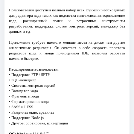
Пользователям доступен полный набор всех функций необходимых
для редактора кода таких как подсветка синтаксиса, автодополнение
кода, расширенный поиск и встроенные инструменты
разработчика: поддержка систем контроля версий, менеджер баз
данных и т.д.
Приложение требует намного меньше места на диске чем другие
аналогичные редакторы. Он сочетает в себе скорость простого
редактора кода и мощь полноценной IDE, позволяя работать
намного быстрее.
Расширенные возможности:
• Поддержка FTP / SFTP
• SQL-менеджер
• Системы контроля версий
• Валидатор кода
• Фрагменты кода
• Форматирование кода
• SASS и LESS
• Разделить окно, сравнить
• Поддержка Node.js
• Другое: сортировка, конвертация
ОС:
Windows 11/10/8/7