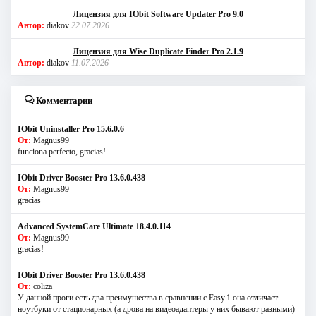
Лицензия для IObit Software Updater Pro 9.0
Автор:
diakov
22.07.2026
Лицензия для Wise Duplicate Finder Pro 2.1.9
Автор:
diakov
11.07.2026
Комментарии
IObit Uninstaller Pro 15.6.0.6
От:
Magnus99
funciona perfecto, gracias!
IObit Driver Booster Pro 13.6.0.438
От:
Magnus99
gracias
Advanced SystemCare Ultimate 18.4.0.114
От:
Magnus99
gracias!
IObit Driver Booster Pro 13.6.0.438
От:
coliza
У данной проги есть два преимущества в сравнении с Easy.1 она отличает
ноутбуки от стационарных (а дрова на видеоадаптеры у них бывают разными)