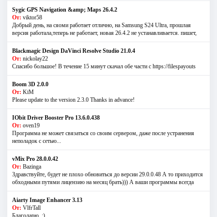
Sygic GPS Navigation &amp; Maps 26.4.2
От:
viktor58
Добрый день, на сяоми работает отлично, на Samsung S24 Ultra, прошлая
версия работала,теперь не работает, новая 26.4.2 не устанавливается. пишет,
Blackmagic Design DaVinci Resolve Studio 21.0.4
От:
nickolay22
Спасибо большое! В течение 15 минут скачал обе части с https://filespayouts
Boom 3D 2.0.0
От:
KiM
Please update to the version 2.3.0 Thanks in advance!
IObit Driver Booster Pro 13.6.0.438
От:
oven19
Программа не может связаться со своим сервером, даже после устранения
неполадок с сетью...
vMix Pro 28.0.0.42
От:
Bazinga
Здравствуйте, будет не плохо обновиться до версии 29.0.0.48 А то приходится
обходными путями лицензию на месяц брать))) А ваши программы всегда
Aiarty Image Enhancer 3.13
От:
VlfrTall
Благодарю. :)