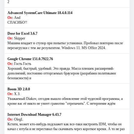
2
Advanced SystemCare Ultimate 18.4.0.114
От:
And
СПАСИБО!!
Dose for Excel 3.6.7
От:
Skipper
Машина впадает в ступор при попытке установки. Пробовал повторно после
перезагрузки с тем же результатом. Windows 11. MS Offiсe 2024.
Google Chrome 151.0.7922.76
От:
Гость Гость
Хороший, быстрый, удобный. Это правда. Масса плюшек расширений-
дополнений, постоянно отторгаемых браузером (разрабами политиками
безопасности) и
Boom 3D 2.0.0
От:
Х.З.
Уважаемый Diakov, сегодня вышло обновление этой чудесной программы, а
кроме вас её никто не умеет грамотно "отрепачить". С нетерпение ждём
Internet Download Manager 6.43.7
От:
OlegL
Кстати, может кто-нибудь подскажет как все-таки настроить IDM, чтобы он
качал с ютуба и не переставал бы скачивать через короткое время. А то не раз