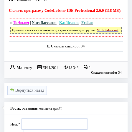
Скачать программу CodeLobster IDE Professional 2.6.0 (118 МБ):
с
Turbo.net
|
Nitroflare.com
|
Katfile.com
|
Frdl.to
|
Прямая ссылка на скачивание доступна только для группы:
VIP-diakov.net
Сказали спасибо: 34
Mansory
25/11/2024
18 346
2
Сказали спасибо: 34
Вернуться назад
Гость
, оставишь комментарий?
Имя:
*