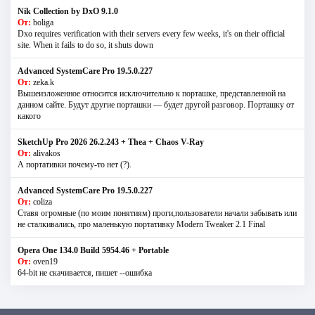
Nik Collection by DxO 9.1.0
От:
boliga
Dxo requires verification with their servers every few weeks, it's on their official
site. When it fails to do so, it shuts down
Advanced SystemCare Pro 19.5.0.227
От:
zeka.k
Вышеизложенное относится исключительно к порташке, представленной на
данном сайте. Будут другие порташки — будет другой разговор. Порташку от
какого
SketchUp Pro 2026 26.2.243 + Thea + Chaos V-Ray
От:
alivakos
А портативки почему-то нет (?).
Advanced SystemCare Pro 19.5.0.227
От:
coliza
Ставя огромные (по моим понятиям) проги,пользователи начали забывать или
не сталкивались, про маленькую портативку Modern Tweaker 2.1 Final
Opera One 134.0 Build 5954.46 + Portable
От:
oven19
64-bit не скачивается, пишет --ошибка