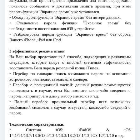
актуальна, если при открытии приложения или сайта перед Вами
появилось сообщение о достижении лимита времени, при этом
пароль функции "Экранное время" уже установлен.
• Обход пароля функции "Экранное время" без потери данных.
• Отключение пароля функции "Экранное время" без
необходимости восстановления iOS-устройства.
• Разблокировка пароля функции "Экранное время" без сброса
Вашего iPhone, iPad или iPod.
3 эффективных режима атаки
На Ваш выбор представлено 3 способа, подходящих к различным
ситуациям, которые могут с высокой степенью эффективности
восстановить Ваш пароль резервной копии iTunes.
• Перебор по словарю: поиск возможного пароля на основании
встроенного или пользовательского словаря.
• Перебор с позиционной маской: данный режим рекомендуется
использовать в случае, если Вы помните какие-либо сведения о
пароле, например, его длину, набор символов и т.д.
• Полный перебор: произвольный перебор всех возможных
комбинаций символов в случае отсутствия каких-либо сведений о
пароле.
Технические характеристики:
• Система iOS: iPadOS & iOS
14.1/14/13.7/13.6/13.5/13.4/13.3/13.2/13.1/13, iOS 12/11/10 и т.д.