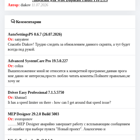
Автор:
diakov
11.07.2026
Комментарии
AutoSettingsPS 0.6.7 (26.07.2026)
От:
sanyateee
Спасибо Diakov! Трудно следить за обновлением данного скрипта, а тут будет
всегда под рукой.
Advanced SystemCare Pro 19.5.0.227
От:
coliza
Вышеизложенное мной не относится к конкретной программе,данная прога
мне давно не интересна,просто люблю читать коменты.Поймите правильно,не
хочу не
Driver Easy Professional 7.1.5.5750
От:
khanaa1
It has a speed limiter on there - how can I get around that speed issue?
MEP Designer 29.2.0 Build 5003
От:
svoroponov
..........MEP Designer аварийно завершает работу с всплывающим сообщением
об ошибке при выборе пункта "Новый проект". Аналогично и