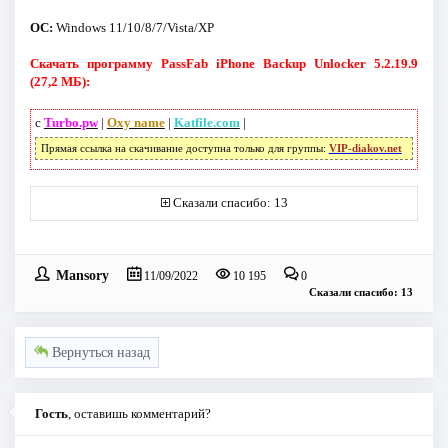
ОС:
Windows 11/10/8/7/Vista/XP
Скачать программу PassFab iPhone Backup Unlocker 5.2.19.9
(27,2 МБ):
с
Turbo.pw
|
Oxy name
|
Katfile.com
|
Прямая ссылка на скачивание доступна только для группы:
VIP-diakov.net
Сказали спасибо: 13
Mansory
11/09/2022
10 195
0
Сказали спасибо: 13
Вернуться назад
Гость
, оставишь комментарий?