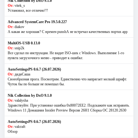
Nik Collection by DxO 9.1.0
От:
vitek_s
Установил, все отлично!!!
Advanced SystemCare Pro 19.5.0.227
От:
diakov
А какая же хорошая? С времен punshА не встречал качественных портах app
MultiOS-USB 0.13.0
От:
snip2k
Все сделал по инструкции. Не видит ISO-шек с Windows. Выполнение 1-го
пункта загрузочного меню - приводит к ошибке.
AutoSettingsPS 0.6.7 (26.07.2026)
От:
дядяСаша
Своеобразная прога. Посмотрим. Единственно что напрягает мелкий шрифт.
Чуток бы по больше не помешал бы.
Nik Collection by DxO 9.1.0
От:
valalysha
Здравствуйте. При установке ошибка 0х80072EE2. Подскажите как исправить.
Windows 11 Домашняя Insider Preview Версия 26H1 Сборка ОС 28120.2630
AutoSettingsPS 0.6.7 (26.07.2026)
От:
valcraft
Обзор