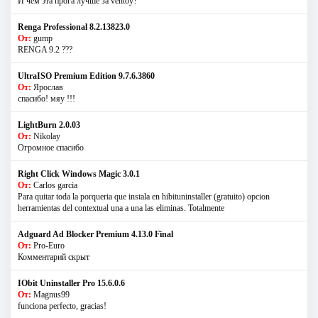
И чем эта прога лучше за ventoy?
Renga Professional 8.2.13823.0
От:
gump
RENGA 9.2 ???
UltraISO Premium Edition 9.7.6.3860
От:
Ярослав
спасибо! мяу !!!
LightBurn 2.0.03
От:
Nikolay
Огромное спасибо
Right Click Windows Magic 3.0.1
От:
Carlos garcia
Para quitar toda la porqueria que instala en hibituninstaller (gratuito) opcion
herramientas del contextual una a una las eliminas. Totalmente
Adguard Ad Blocker Premium 4.13.0 Final
От:
Pro-Euro
Комментарий скрыт
IObit Uninstaller Pro 15.6.0.6
От:
Magnus99
funciona perfecto, gracias!