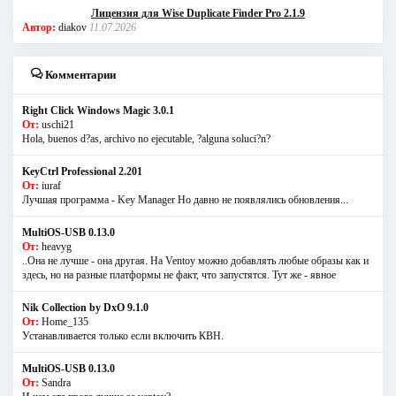
Лицензия для Wise Duplicate Finder Pro 2.1.9
Автор:
diakov
11.07.2026
Комментарии
Right Click Windows Magic 3.0.1
От:
uschi21
Hola, buenos d?as, archivo no ejecutable, ?alguna soluci?n?
KeyCtrl Professional 2.201
От:
iuraf
Лучшая программа - Key Manager Но давно не появлялись обновления...
MultiOS-USB 0.13.0
От:
heavyg
..Она не лучше - она другая. На Ventoy можно добавлять любые образы как и
здесь, но на разные платформы не факт, что запустятся. Тут же - явное
Nik Collection by DxO 9.1.0
От:
Home_135
Устанавливается только если включить КВН.
MultiOS-USB 0.13.0
От:
Sandra