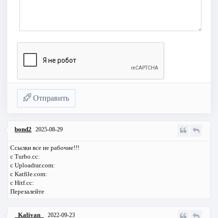
Отправить
bond2
2025-08-29
Ссылки все не рабочие!!!
с Turbo.cc:
с Uploadrar.com:
с Katfile.com:
с Hitf.cc:
Перезалейте
_Kalivan_
2022-09-23