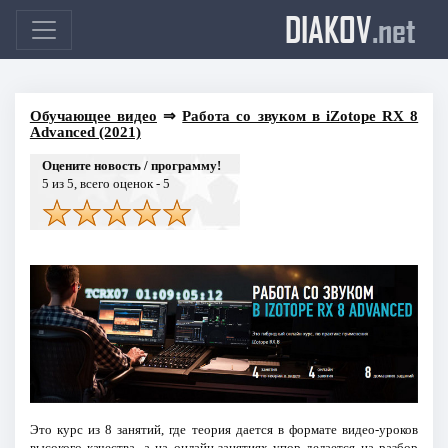
DIAKOV
.net
Обучающее видео
⇒
Работа со звуком в iZotope RX 8
Advanced (2021)
Оцените новость / программу!
5
из 5, всего оценок -
5
Это курс из 8 занятий, где теория дается в формате видео-уроков
высокого качества, а на онлайн-занятиях упор делается на разбор