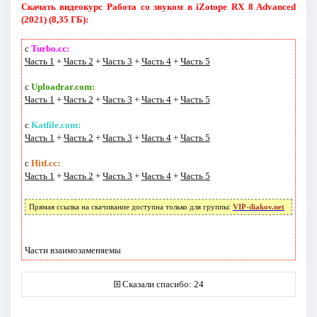
Скачать видеокурс Работа со звуком в iZotope RX 8 Advanced
(2021) (8,35 ГБ):
с
Turbo.cc:
Часть 1
+
Часть 2
+
Часть 3
+
Часть 4
+
Часть 5
с
Uploadrar.com:
Часть 1
+
Часть 2
+
Часть 3
+
Часть 4
+
Часть 5
с
Katfile.com:
Часть 1
+
Часть 2
+
Часть 3
+
Часть 4
+
Часть 5
с
Hitf.cc:
Часть 1
+
Часть 2
+
Часть 3
+
Часть 4
+
Часть 5
Прямая ссылка на скачивание доступна только для группы:
VIP-diakov.net
Части взаимозаменяемы
Сказали спасибо: 24