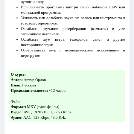
лучше и чище.
Использовать программу внутри своей любимой DAW или
монтажной программы.
Усиливать или ослаблять звучание голоса или инструмента в
готовом стереомиксе.
Ослаблять звучание реверберации (комнаты) в уже
записанном материале.
Ослаблять шум ветра, телефонов, свист и другие
посторонние звуки.
Обрабатывать звук с периодическими искажениями и
перегрузом.
О курсе:
Автор:
Артур Орлов
Язык:
Русский
Продолжительность:
~12 часов
Файл:
Формат:
MKV (+доп.файлы)
Видео:
AVC, 1920x1080, ~253 Kbps
Аудио:
AAC, 128 Kbps, 48.0 KHz