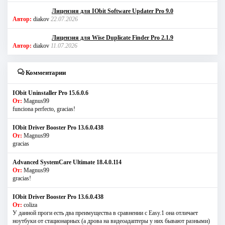
Лицензия для IObit Software Updater Pro 9.0
Автор:
diakov
22.07.2026
Лицензия для Wise Duplicate Finder Pro 2.1.9
Автор:
diakov
11.07.2026
Комментарии
IObit Uninstaller Pro 15.6.0.6
От:
Magnus99
funciona perfecto, gracias!
IObit Driver Booster Pro 13.6.0.438
От:
Magnus99
gracias
Advanced SystemCare Ultimate 18.4.0.114
От:
Magnus99
gracias!
IObit Driver Booster Pro 13.6.0.438
От:
coliza
У данной проги есть два преимущества в сравнении с Easy.1 она отличает
ноутбуки от стационарных (а дрова на видеоадаптеры у них бывают разными)