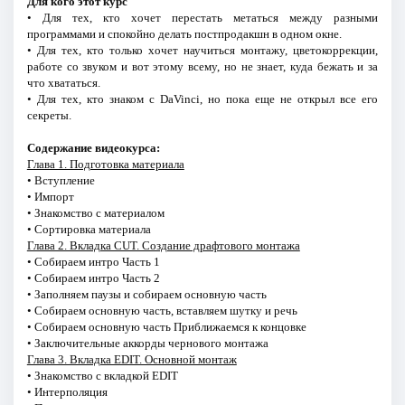
Для кого этот курс
• Для тех, кто хочет перестать метаться между разными
программами и спокойно делать постпродакшн в одном окне.
• Для тех, кто только хочет научиться монтажу, цветокоррекции,
работе со звуком и вот этому всему, но не знает, куда бежать и за
что хвататься.
• Для тех, кто знаком с DaVinci, но пока еще не открыл все его
секреты.
Содержание видеокурса:
Глава 1. Подготовка материала
• Вступление
• Импорт
• Знакомство с материалом
• Сортировка материала
Глава 2. Вкладка CUT. Создание драфтового монтажа
• Собираем интро Часть 1
• Собираем интро Часть 2
• Заполняем паузы и собираем основную часть
• Собираем основную часть, вставляем шутку и речь
• Собираем основную часть Приближаемся к концовке
• Заключительные аккорды чернового монтажа
Глава 3. Вкладка EDIT. Основной монтаж
• Знакомство с вкладкой EDIT
• Интерполяция