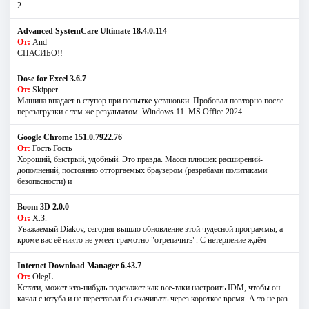
2
Advanced SystemCare Ultimate 18.4.0.114
От:
And
СПАСИБО!!
Dose for Excel 3.6.7
От:
Skipper
Машина впадает в ступор при попытке установки. Пробовал повторно после
перезагрузки с тем же результатом. Windows 11. MS Offiсe 2024.
Google Chrome 151.0.7922.76
От:
Гость Гость
Хороший, быстрый, удобный. Это правда. Масса плюшек расширений-
дополнений, постоянно отторгаемых браузером (разрабами политиками
безопасности) и
Boom 3D 2.0.0
От:
Х.З.
Уважаемый Diakov, сегодня вышло обновление этой чудесной программы, а
кроме вас её никто не умеет грамотно "отрепачить". С нетерпение ждём
Internet Download Manager 6.43.7
От:
OlegL
Кстати, может кто-нибудь подскажет как все-таки настроить IDM, чтобы он
качал с ютуба и не переставал бы скачивать через короткое время. А то не раз