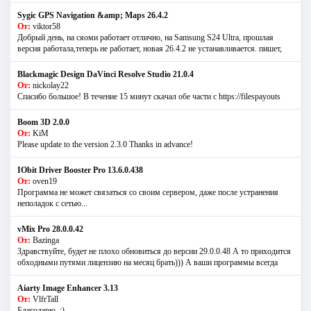
Sygic GPS Navigation &amp; Maps 26.4.2
От:
viktor58
Добрый день, на сяоми работает отлично, на Samsung S24 Ultra, прошлая
версия работала,теперь не работает, новая 26.4.2 не устанавливается. пишет,
Blackmagic Design DaVinci Resolve Studio 21.0.4
От:
nickolay22
Спасибо большое! В течение 15 минут скачал обе части с https://filespayouts
Boom 3D 2.0.0
От:
KiM
Please update to the version 2.3.0 Thanks in advance!
IObit Driver Booster Pro 13.6.0.438
От:
oven19
Программа не может связаться со своим сервером, даже после устранения
неполадок с сетью...
vMix Pro 28.0.0.42
От:
Bazinga
Здравствуйте, будет не плохо обновиться до версии 29.0.0.48 А то приходится
обходными путями лицензию на месяц брать))) А ваши программы всегда
Aiarty Image Enhancer 3.13
От:
VlfrTall
Благодарю. :)