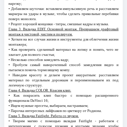
нарезку;
• Добавляем шуточки: вставляем импульсивную речь и расставляем
маркеры на удары в музыке, чтобы сделать прикольные перебивки
поверх монолога.
• Рецепт хорошей концовки - титры, смешные кадры и музыка.
Глава 3. Вкладка EDIT. Основной монтаж. Превращаем драфтовый
монтаж в чистовой, чистим и полируем.
• Хоткеи на все случаи жизни и инструменты для облегчения жизни
монтажера;
• Как проверить сделанный материал на логику и понять, чего не
хватает для полного счастья;
• Несколько способов замедлить кадр;
• Пробуем самый навороченный способ замедления видео и
пытаемся помочь тормозящему компу.
• Наводим красоту и делаем проект аккуратным: расставляем
материал по отдельным дорожкам и переименовываем их под
логичную структуру.
Глава 4. Вкладка COLOR. Красим клип.
• Как покрасить клип быстро с помощью расширенного
функционала DaVinci 16;
• Ищем нужные пресеты, выбираем, настраиваем;
• Парочка интересных лайфхаков по цветкору от Родиона.
Глава 5. Вкладка Fairlight. Работа со звуком.
• Творим магию с помощью вкладки Fairlight - работаем с
интершумами, с голосом, шумами и крутыми звуками, чтобы