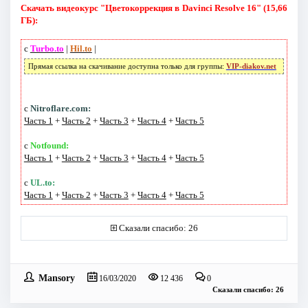
Скачать видеокурс "Цветокоррекция в Davinci Resolve 16" (15,66
ГБ):
с
Turbo.to
|
Hil.to
|
Прямая ссылка на скачивание доступна только для группы:
VIP-diakov.net
с
Nitroflare.com:
Часть 1
+
Часть 2
+
Часть 3
+
Часть 4
+
Часть 5
с
Notfound:
Часть 1
+
Часть 2
+
Часть 3
+
Часть 4
+
Часть 5
с
UL.to:
Часть 1
+
Часть 2
+
Часть 3
+
Часть 4
+
Часть 5
Сказали спасибо: 26
Mansory
16/03/2020
12 436
0
Сказали спасибо: 26