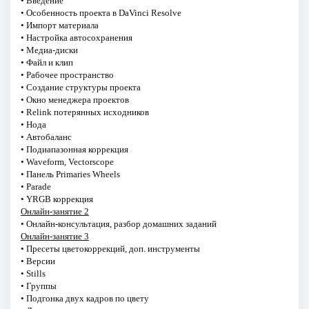
• Введение
• Особенность проекта в DаVinci Resolve
• Импорт материала
• Настройка автосохранения
• Медиа-диски
• Файл и клип
• Рабочее пространство
• Создание структуры проекта
• Окно менеджера проектов
• Relink потерянных исходников
• Нода
• Автобаланс
• Подиапазонная коррекция
• Waveform, Vectorscope
• Панель Primaries Wheels
• Parade
• YRGB коррекция
Онлайн-занятие 2
• Онлайн-консультация, разбор домашних заданий
Онлайн-занятие 3
• Пресеты цветокоррекций, доп. инструменты
• Версии
• Stills
• Группы
• Подгонка двух кадров по цвету