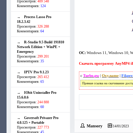
Просмотров:
409 548
Комментариев:
124
→
Process Lasso Pro
18.2.3.42
Просмотров:
326 288
Комментариев:
64
→
R-Studio 9.5 Build 191810
Network Edition + WinPE +
Emergency
ОС:
Windows 11, Windows 10, Wi
Просмотров:
299 201
Комментариев:
35
Скачать программу AnyMP4 iPh
→
IPTV Pro 9.1.23
с
Turbo.pw
|
Oxy.name
|
Fikper
Просмотров:
265 412
Комментариев:
65
Прямая ссылка на скачивание дост
→
IObit Uninstaller Pro
15.6.0.6
Просмотров:
244 888
Комментариев:
60
→
Goversoft Privazer Pro
4.0.125 + Portable
Mansory
14/01/2023
Просмотров:
227 773
Комментариев:
45