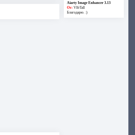
Aiarty Image Enhancer 3.13
От:
VlfrTall
Благодарю. :)