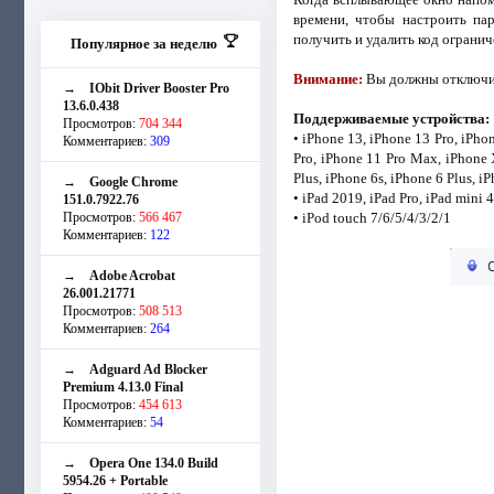
времени, чтобы настроить па
получить и удалить код огранич
Популярное за неделю
Внимание:
Вы должны отключить
→
IObit Driver Booster Pro
13.6.0.438
Поддерживаемые устройства:
Просмотров:
704 344
• iPhone 13, iPhone 13 Pro, iPho
Комментариев:
309
Pro, iPhone 11 Pro Max, iPhone 
Plus, iPhone 6s, iPhone 6 Plus, i
→
Google Chrome
• iPad 2019, iPad Pro, iPad mini 4
151.0.7922.76
Просмотров:
566 467
• iPod touch 7/6/5/4/3/2/1
Комментариев:
122
→
Adobe Acrobat
26.001.21771
Просмотров:
508 513
Комментариев:
264
→
Adguard Ad Blocker
Premium 4.13.0 Final
Просмотров:
454 613
Комментариев:
54
→
Opera One 134.0 Build
5954.26 + Portable