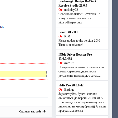
Blackmagic Design DaVinci
Resolve Studio 21.0.4
От:
nickolay22
Спасибо большое! В течение 15
минут скачал обе части с
https://filespayouts
Boom 3D 2.0.0
От:
KiM
Please update to the version 2.3.0
Thanks in advance!
IObit Driver Booster Pro
13.6.0.438
От:
oven19
Программа не может связаться со
своим сервером, даже после
устранения неполадок с сетью...
vMix Pro 28.0.0.42
От:
Bazinga
Здравствуйте, будет не плохо
обновиться до версии 29.0.0.48 А
то приходится обходными путями
лицензию на месяц брать))) А ваши
программы всегда
Сказали спасибо: 44