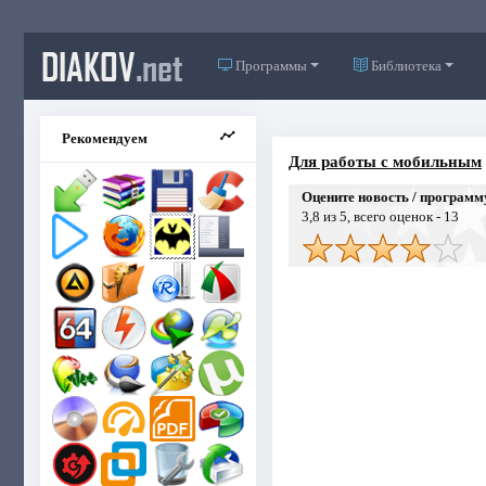
DIAKOV
.net
Программы
Библиотека
Рекомендуем
Для работы с мобильным
Оцените новость / программ
3,8
из 5, всего оценок -
13