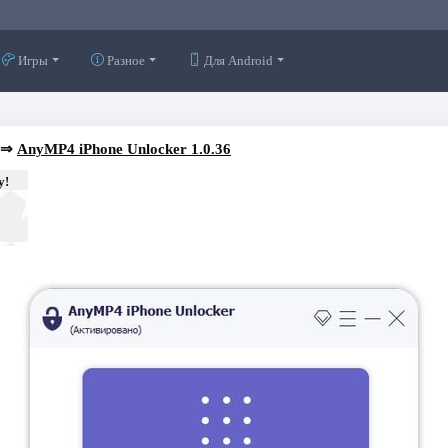
Игры
Разное
Для Android
⇒
AnyMP4 iPhone Unlocker 1.0.36
у!