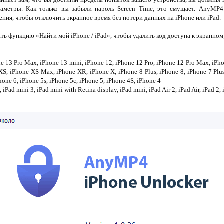
раметры. Как только вы забыли пароль Screen Time, это смущает. AnyMP4
ения, чтобы отключить экранное время без потери данных на iPhone или iPad.
 функцию «Найти мой iPhone / iPad», чтобы удалить код доступа к экранном
ne 13 Pro Max, iPhone 13 mini, iPhone 12, iPhone 12 Pro, iPhone 12 Pro Max, iPh
XS, iPhone XS Max, iPhone XR, iPhone X, iPhone 8 Plus, iPhone 8, iPhone 7 Plus
Phone 6, iPhone 5s, iPhone 5c, iPhone 5, iPhone 4S, iPhone 4
, iPad mini 3, iPad mini with Retina display, iPad mini, iPad Air 2, iPad Air, iPad 2,