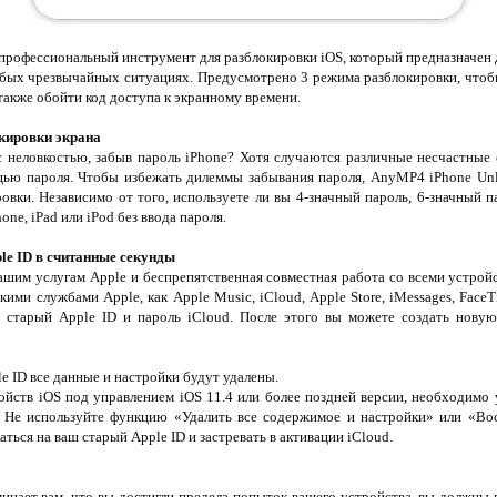
 профессиональный инструмент для разблокировки iOS, который предназначен
любых чрезвычайных ситуациях. Предусмотрено 3 режима разблокировки, чтоб
а также обойти код доступа к экранному времени.
кировки экрана
с неловкостью, забыв пароль iPhone? Хотя случаются различные несчастные 
щью пароля. Чтобы избежать дилеммы забывания пароля, AnyMP4 iPhone Unl
овки. Независимо от того, используете ли вы 4-значный пароль, 6-значный па
ne, iPad или iPod без ввода пароля.
le ID в считанные секунды
вашим услугам Apple и беспрепятственная совместная работа со всеми устройс
акими службами Apple, как Apple Music, iCloud, Apple Store, iMessages, Fac
 старый Apple ID и пароль iCloud. После этого вы можете создать новую
e ID все данные и настройки будут удалены.
ойств iOS под управлением iOS 11.4 или более поздней версии, необходимо
. Не используйте функцию «Удалить все содержимое и настройки» или «Во
аться на ваш старый Apple ID и застревать в активации iCloud.
нает вам, что вы достигли предела попыток вашего устройства, вы должны 