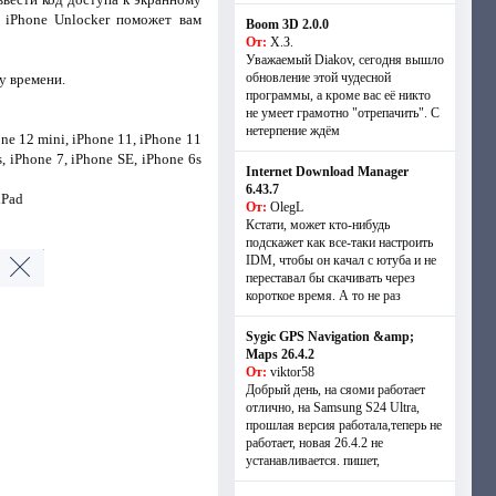
 iPhone Unlocker поможет вам
Boom 3D 2.0.0
От:
Х.З.
Уважаемый Diakov, сегодня вышло
обновление этой чудесной
у времени.
программы, а кроме вас её никто
не умеет грамотно "отрепачить". С
нетерпение ждём
one 12 mini, iPhone 11, iPhone 11
, iPhone 7, iPhone SE, iPhone 6s
Internet Download Manager
6.43.7
 iPad
От:
OlegL
Кстати, может кто-нибудь
подскажет как все-таки настроить
IDM, чтобы он качал с ютуба и не
переставал бы скачивать через
короткое время. А то не раз
Sygic GPS Navigation &amp;
Maps 26.4.2
От:
viktor58
Добрый день, на сяоми работает
отлично, на Samsung S24 Ultra,
прошлая версия работала,теперь не
работает, новая 26.4.2 не
устанавливается. пишет,