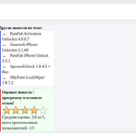
Другие новости по теме:
→
PassFab Activation
Unlocker 4.0.6.7
→
Aiseesoft iPhone
Unlocker 2.1.68
→
PassFab iPhone Unlock
3.3.1
→
ApowerUnlock 1.0.4.5 +
Rus
→
iMyFone LockWiper
7.8.7.2
Оцените новость /
программу и оставьте
отзыв!
Средняя оценка:
3,8
из 5,
всего проголосовало
пользователей -
13