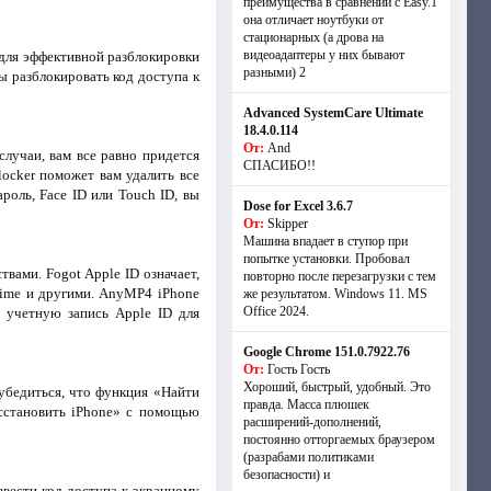
преимущества в сравнении с Easy.1
она отличает ноутбуки от
стационарных (а дрова на
видеоадаптеры у них бывают
 для эффективной разблокировки
разными) 2
ы разблокировать код доступа к
Advanced SystemCare Ultimate
18.4.0.114
От:
And
случаи, вам все равно придется
СПАСИБО!!
ocker поможет вам удалить все
роль, Face ID или Touch ID, вы
Dose for Excel 3.6.7
От:
Skipper
Машина впадает в ступор при
попытке установки. Пробовал
твами. Fogot Apple ID означает,
повторно после перезагрузки с тем
eTime и другими. AnyMP4 iPhone
же результатом. Windows 11. MS
Offiсe 2024.
 учетную запись Apple ID для
Google Chrome 151.0.7922.76
От:
Гость Гость
Хороший, быстрый, удобный. Это
 убедиться, что функция «Найти
правда. Масса плюшек
сстановить iPhone» с помощью
расширений-дополнений,
постоянно отторгаемых браузером
(разрабами политиками
безопасности) и
ввести код доступа к экранному