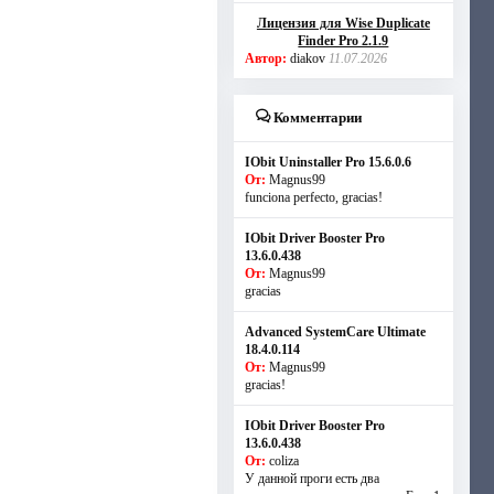
Лицензия для Wise Duplicate
Finder Pro 2.1.9
Автор:
diakov
11.07.2026
Комментарии
IObit Uninstaller Pro 15.6.0.6
От:
Magnus99
funciona perfecto, gracias!
IObit Driver Booster Pro
13.6.0.438
От:
Magnus99
gracias
Advanced SystemCare Ultimate
18.4.0.114
От:
Magnus99
gracias!
IObit Driver Booster Pro
13.6.0.438
От:
coliza
У данной проги есть два