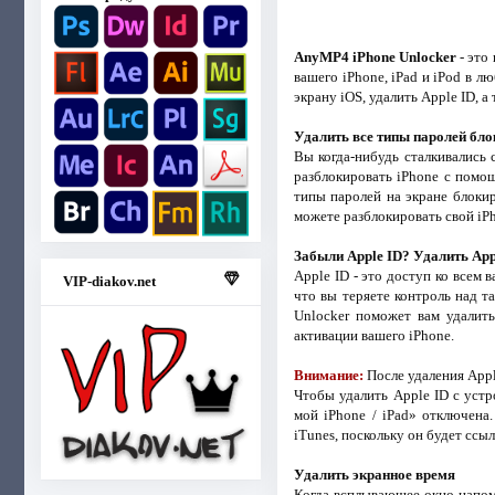
AnyMP4 iPhone Unlocker
- это
вашего iPhone, iPad и iPod в 
экрану iOS, удалить Apple ID, 
Удалить все типы паролей бло
Вы когда-нибудь сталкивались 
разблокировать iPhone с помо
типы паролей на экране блокир
можете разблокировать свой iPho
Забыли Apple ID? Удалить App
Apple ID - это доступ ко всем 
VIP-diakov.net
что вы теряете контроль над т
Unlocker поможет вам удалить
активации вашего iPhone.
Внимание:
После удаления Appl
Чтобы удалить Apple ID с устр
мой iPhone / iPad» отключена
iTunes, поскольку он будет ссыл
Удалить экранное время
Когда всплывающее окно напоми