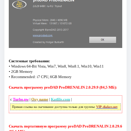
Системные требования:
• Windows 64-Bit Vista, Win7, Win8, Win8.1, Win10, Win11
• 2GB Memory
• Recommended: i7 CPU, 6GB Memory
Скачать программу proDAD ProDRENALIN 2.0.29.9 (84,5 МБ):
с
Turbo.pw
|
Oxy name
|
Katfile.com
|
Прямая ссылка на скачивание доступна только для группы:
VIP-diakov.net
Скачать портативную программу proDAD ProDRENALIN 2.0.29.6