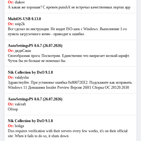
От:
diakov
А какая же хорошая? С времен punshА не встречал качественных портах app
MultiOS-USB 0.13.0
От:
snip2k
Все сделал по инструкции. Не видит ISO-шек с Windows. Выполнение 1-го
пункта загрузочного меню - приводит к ошибке.
AutoSettingsPS 0.6.7 (26.07.2026)
От:
дядяСаша
Своеобразная прога. Посмотрим. Единственно что напрягает мелкий шрифт.
Чуток бы по больше не помешал бы.
Nik Collection by DxO 9.1.0
От:
valalysha
Здравствуйте. При установке ошибка 0х80072EE2. Подскажите как исправить.
Windows 11 Домашняя Insider Preview Версия 26H1 Сборка ОС 28120.2630
AutoSettingsPS 0.6.7 (26.07.2026)
От:
valcraft
Обзор
Nik Collection by DxO 9.1.0
От:
boliga
Dxo requires verification with their servers every few weeks, it's on their official
site. When it fails to do so, it shuts down