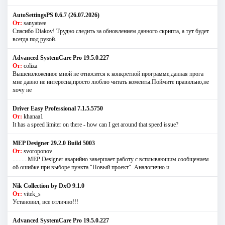
AutoSettingsPS 0.6.7 (26.07.2026)
От:
sanyateee
Спасибо Diakov! Трудно следить за обновлением данного скрипта, а тут будет
всегда под рукой.
Advanced SystemCare Pro 19.5.0.227
От:
coliza
Вышеизложенное мной не относится к конкретной программе,данная прога
мне давно не интересна,просто люблю читать коменты.Поймите правильно,не
хочу не
Driver Easy Professional 7.1.5.5750
От:
khanaa1
It has a speed limiter on there - how can I get around that speed issue?
MEP Designer 29.2.0 Build 5003
От:
svoroponov
..........MEP Designer аварийно завершает работу с всплывающим сообщением
об ошибке при выборе пункта "Новый проект". Аналогично и
Nik Collection by DxO 9.1.0
От:
vitek_s
Установил, все отлично!!!
Advanced SystemCare Pro 19.5.0.227