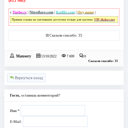
(85,1 МБ):
с
Turbo.cc
|
Nitroflare.com
|
Katfile.com
|
Oxy name
|
Прямая ссылка на скачивание доступна только для группы:
VIP-diakov.net
Сказали спасибо: 35
Mansory
13/10/2022
7 699
0
Сказали спасибо: 35
Вернуться назад
Гость
, оставишь комментарий?
Имя:
*
E-Mail: