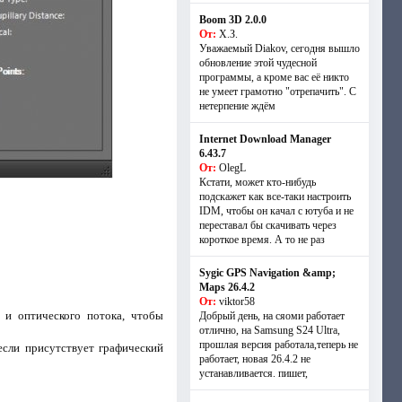
Boom 3D 2.0.0
От:
Х.З.
Уважаемый Diakov, сегодня вышло
обновление этой чудесной
программы, а кроме вас её никто
не умеет грамотно "отрепачить". С
нетерпение ждём
Internet Download Manager
6.43.7
От:
OlegL
Кстати, может кто-нибудь
подскажет как все-таки настроить
IDM, чтобы он качал с ютуба и не
переставал бы скачивать через
короткое время. А то не раз
Sygic GPS Navigation &amp;
Maps 26.4.2
От:
viktor58
 и оптического потока, чтобы
Добрый день, на сяоми работает
отлично, на Samsung S24 Ultra,
прошлая версия работала,теперь не
сли присутствует графический
работает, новая 26.4.2 не
устанавливается. пишет,