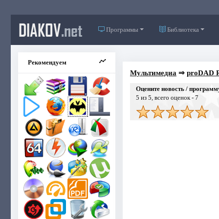
DIAKOV
.net
Программы
Библиотека
Рекомендуем
Мультимедиа
⇒
proDAD Re
Оцените новость / программ
5
из 5, всего оценок -
7