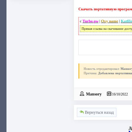
Скачать портативную программ
с
Turbo.pw
|
Oxy name
|
Katfil
Прямая ссылка на скачивание дост
Новость отредактировал:
Mansor
Причина:
Добавлена портативна
Mansory
16/10/2022
Вернуться назад
Д