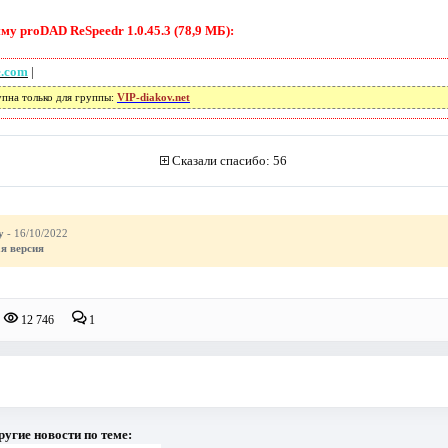
у proDAD ReSpeedr 1.0.45.3 (78,9 МБ):
e.com
|
упна только для группы:
VIP-diakov.net
Сказали спасибо: 56
y
- 16/10/2022
я версия
12 746
1
ругие новости по теме: