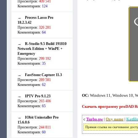
Просмотров:
409 541
Комментариев:
124
→
Process Lasso Pro
18.2.3.42
Просмотров:
326 281
Комментариев:
64
→
R-Studio 9.5 Build 191810
Network Edition + WinPE +
Emergency
Просмотров:
299 192
Комментариев:
35
→
FastStone Capture 11.3
Просмотров:
289 581
Комментариев:
62
ОС:
Windows 11, Windows 10, Win
→
IPTV Pro 9.1.23
Просмотров:
265 406
Комментариев:
65
Скачать программу proDAD ReS
→
IObit Uninstaller Pro
с
Turbo.pw
|
Oxy name
|
Katfil
15.6.0.6
Просмотров:
244 811
Прямая ссылка на скачивание дост
Комментариев:
60