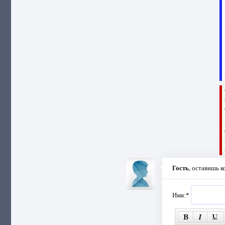
Гость
, оставишь 
Имя:
*