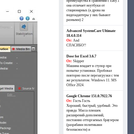
преимущества в сравнении с Easy.1
она отличает ноутбуки от
стационарных (а дрова на
видеоадаптеры у них бывают
разными) 2
Advanced SystemCare Ultimate
18.4.0.114
От:
And
СПАСИБО!!
Dose for Excel 3.6.7
От:
Skipper
Машина впадает в ступор при
попытке установки. Пробовал
повторно после перезагрузки с тем
же результатом. Windows 11. MS
Offiсe 2024.
Google Chrome 151.0.7922.76
От:
Гость Гость
Хороший, быстрый, удобный. Это
правда. Масса плюшек
расширений-дополнений,
постоянно отторгаемых браузером
(разрабами политиками
безопасности) и