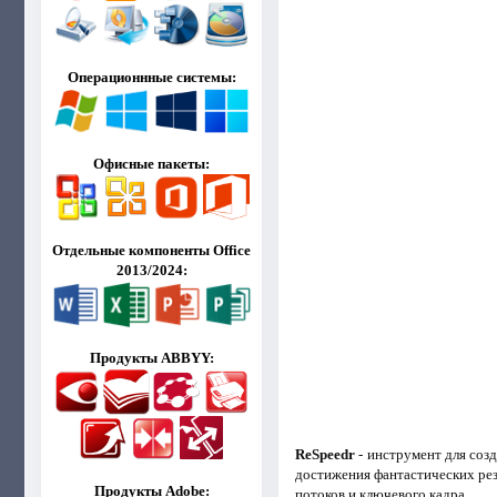
Операционнные системы:
Офисные пакеты:
Отдельные компоненты Office
2013/2024:
Продукты ABBYY:
ReSpeedr
- инструмент для созд
достижения фантастических ре
Продукты Adobe:
потоков и ключевого кадра.