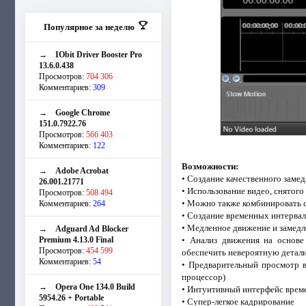
Популярное за неделю
→
IObit Driver Booster Pro
13.6.0.438
Просмотров:
704 306
Комментариев:
309
→
Google Chrome
151.0.7922.76
Просмотров:
566 403
Комментариев:
122
Возможности:
→
Adobe Acrobat
• Создание качественного заме
26.001.21771
• Использование видео, снятог
Просмотров:
508 494
• Можно также комбинировать с
Комментариев:
264
• Создание временных интерва
• Медленное движение и замед
→
Adguard Ad Blocker
Premium 4.13.0 Final
• Анализ движения на основе
Просмотров:
454 599
обеспечить невероятную детал
Комментариев:
54
• Предварительный просмотр 
процессор)
→
Opera One 134.0 Build
• Интуитивный интерфейс врем
5954.26 + Portable
• Супер-легкое кадрирование