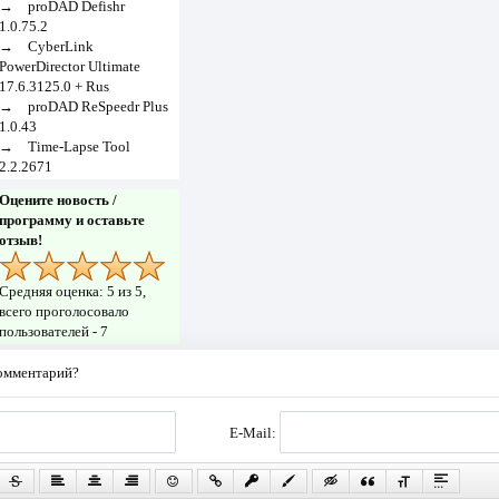
→
proDAD Defishr
1.0.75.2
→
CyberLink
PowerDirector Ultimate
17.6.3125.0 + Rus
→
proDAD ReSpeedr Plus
1.0.43
→
Time-Lapse Tool
2.2.2671
Оцените новость /
программу и оставьте
отзыв!
Средняя оценка:
5
из 5,
всего проголосовало
пользователей -
7
комментарий?
E-Mail: