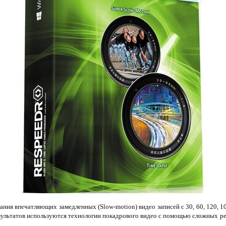
ания впечатляющих замедленных (Slow-motion) видео записей с 30, 60, 120, 1
зультатов используются технологии покадрового видео с помощью сложных р