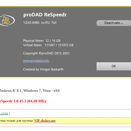
dows 8/ 8.1, Windows 7, Vista - x64
peedr 1.0.45.3 (84,49 МБ):
e.com
|
упна только для группы:
VIP-diakov.net