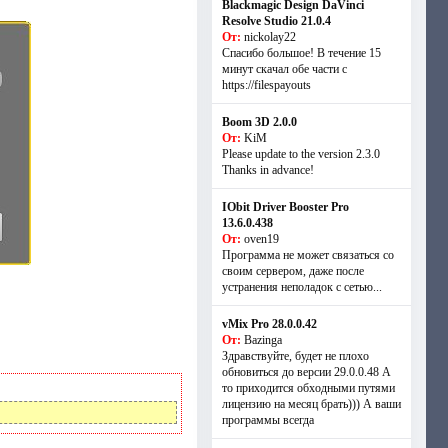
Blackmagic Design DaVinci
Resolve Studio 21.0.4
От:
nickolay22
Спасибо большое! В течение 15
минут скачал обе части с
https://filespayouts
Boom 3D 2.0.0
От:
KiM
Please update to the version 2.3.0
Thanks in advance!
IObit Driver Booster Pro
13.6.0.438
От:
oven19
Программа не может связаться со
своим сервером, даже после
устранения неполадок с сетью...
vMix Pro 28.0.0.42
От:
Bazinga
Здравствуйте, будет не плохо
обновиться до версии 29.0.0.48 А
то приходится обходными путями
лицензию на месяц брать))) А ваши
программы всегда