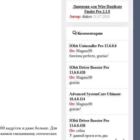
Лицензия для Wise Duplicate
Finder Pro 2.1.9
Автор:
diakov
11.07.2026
Комментарии
IObit Uninstaller Pro 15.6.0.6
От:
Magnus99
funciona perfecto, gracias!
IObit Driver Booster Pro
13.6.0.438
От:
Magnus99
gracias
Advanced SystemCare Ultimate
18.4.0.114
От:
Magnus99
gracias!
IObit Driver Booster Pro
13.6.0.438
000 кадр/сек и даже больше. Для
От:
coliza
ежимов смешивания, оптических
У данной проги есть два