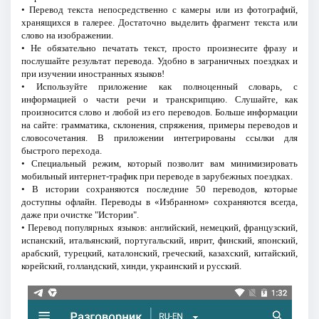
• Перевод текста непосредственно с камеры или из фотографий,
хранящихся в галерее. Достаточно выделить фрагмент текста или
слово на изображении.
• Не обязательно печатать текст, просто произнесите фразу и
послушайте результат перевода. Удобно в заграничных поездках и
при изучении иностранных языков!
• Используйте приложение как полноценный словарь, с
информацией о части речи и транскрипцию. Слушайте, как
произносится слово и любой из его переводов. Больше информации
на сайте: грамматика, склонения, спряжения, примеры переводов и
словосочетания. В приложении интегрированы ссылки для
быстрого перехода.
• Специальный режим, который позволит вам минимизировать
мобильный интернет-трафик при переводе в зарубежных поездках.
• В истории сохраняются последние 50 переводов, которые
доступны офлайн. Переводы в «Избранном» сохраняются всегда,
даже при очистке "Истории".
• Перевод популярных языков: английский, немецкий, французский,
испанский, итальянский, португальский, иврит, финский, японский,
арабский, турецкий, каталонский, греческий, казахский, китайский,
корейский, голландский, хинди, украинский и русский.