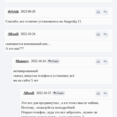
dylvish
2023-06-20
Спасибо, все отлично установилось на Андройд 11.
Allwoll
2022-10-24
скачивается взломанный апк....
А это как???
Mansory
2022-10-24
Ответ
активированный
скачал, кинул на телефон и установил, всё
вы на сайте 5 лет
Allwoll
2022-10-25
Ответ
Это все для продвинутых , а я в этом смысле чайник.
Поэтому , пожалуйста поподробней.
Открыл телефон , куда это все забросить , нужно ли
открывать новую папку , и как запустить ?