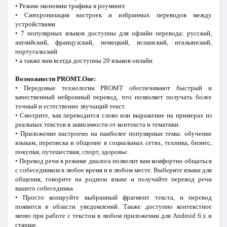
• Режим экономии трафика в роуминге
• Синхронизация настроек и избранных переводов между
устройствами
• 7 популярных языков доступны для офлайн перевода: русский,
английский, французский, немецкий, испанский, итальянский,
португальский
• а также вам всегда доступны 20 языков онлайн
Возможности PROMT.One:
• Передовые технологии PROMT обеспечивают быстрый и
качественный нейронный перевод, что позволяет получать более
точный и естественно звучащий текст.
• Смотрите, как переводится слово или выражение на примерах из
реальных текстов в зависимости от контекста и тематики.
• Приложение настроено на наиболее популярные темы: обучение
языкам, переписка и общение в социальных сетях, техника, бизнес,
покупки, путешествия, спорт, здоровье.
• Перевод речи в режиме диалога позволит вам комфортно общаться
с собеседником в любое время и в любом месте. Выберите языки для
общения, говорите на родном языке и получайте перевод речи
вашего собеседника.
• Просто копируйте выбранный фрагмент текста, и перевод
появится в области уведомлений. Также доступно контекстное
меню при работе с текстом в любом приложении для Android 6.x и
старше.