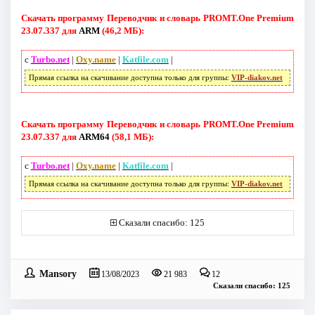
Скачать программу Переводчик и словарь PROMT.One Premium
23.07.337 для
ARM
(46,2 МБ):
с
Turbo.net
|
Oxy.name
|
Katfile.com
|
Прямая ссылка на скачивание доступна только для группы:
VIP-diakov.net
Скачать программу Переводчик и словарь PROMT.One Premium
23.07.337 для
ARM64
(58,1 МБ):
с
Turbo.net
|
Oxy.name
|
Katfile.com
|
Прямая ссылка на скачивание доступна только для группы:
VIP-diakov.net
Сказали спасибо: 125
Mansory
13/08/2023
21 983
12
Сказали спасибо: 125