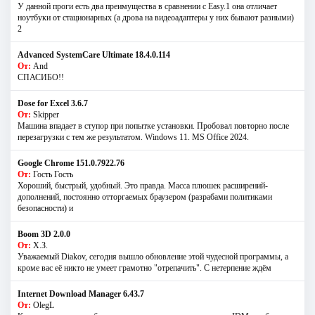
У данной проги есть два преимущества в сравнении с Easy.1 она отличает
ноутбуки от стационарных (а дрова на видеоадаптеры у них бывают разными)
2
Advanced SystemCare Ultimate 18.4.0.114
От:
And
СПАСИБО!!
Dose for Excel 3.6.7
От:
Skipper
Машина впадает в ступор при попытке установки. Пробовал повторно после
перезагрузки с тем же результатом. Windows 11. MS Offiсe 2024.
Google Chrome 151.0.7922.76
От:
Гость Гость
Хороший, быстрый, удобный. Это правда. Масса плюшек расширений-
дополнений, постоянно отторгаемых браузером (разрабами политиками
безопасности) и
Boom 3D 2.0.0
От:
Х.З.
Уважаемый Diakov, сегодня вышло обновление этой чудесной программы, а
кроме вас её никто не умеет грамотно "отрепачить". С нетерпение ждём
Internet Download Manager 6.43.7
От:
OlegL