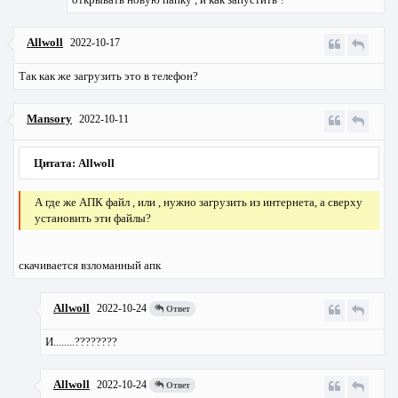
Allwoll
2022-10-17
Так как же загрузить это в телефон?
Mansory
2022-10-11
Цитата: Allwoll
А где же АПК файл , или , нужно загрузить из интернета, а сверху
установить эти файлы?
скачивается взломанный апк
Allwoll
2022-10-24
Ответ
И........????????
Allwoll
2022-10-24
Ответ