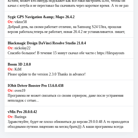
Кстати, может кто-нибудь подскажет как все-таки настроить IDM, чтобы он
качал с ютуба и не переставал бы скачивать через короткое время. А то не раз
Sygic GPS Navigation &amp; Maps 26.4.2
От:
viktor58
Добрый день, на сяоми работает отлично, на Samsung S24 Ultra, прошлая
версия работала,теперь не работает, новая 26.4.2 не устанавливается. пишет,
Blackmagic Design DaVinci Resolve Studio 21.0.4
От:
nickolay22
Спасибо большое! В течение 15 минут скачал обе части с https://filespayouts
Boom 3D 2.0.0
От:
KiM
Please update to the version 2.3.0 Thanks in advance!
IObit Driver Booster Pro 13.6.0.438
От:
oven19
Программа не может связаться со своим сервером, даже после устранения
неполадок с сетью...
vMix Pro 28.0.0.42
От:
Bazinga
Здравствуйте, будет не плохо обновиться до версии 29.0.0.48 А то приходится
обходными путями лицензию на месяц брать))) А ваши программы всегда