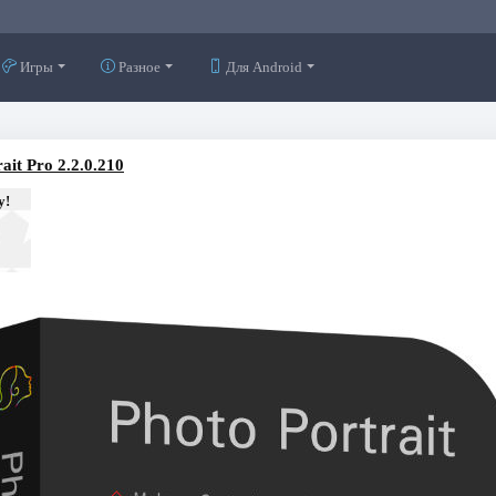
Игры
Разное
Для Android
it Pro 2.2.0.210
у!