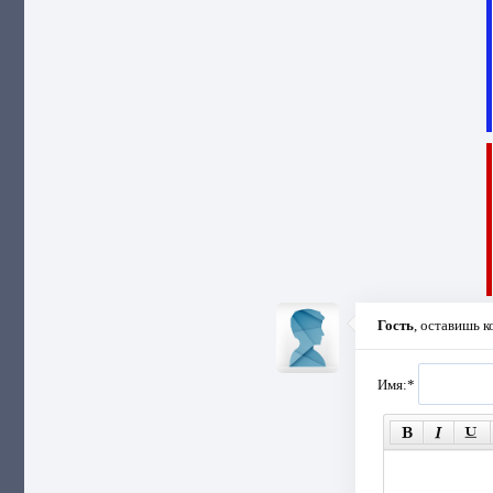
Гость
, оставишь 
Имя:
*