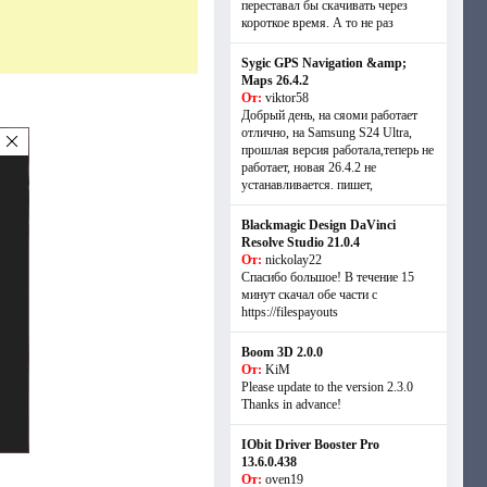
переставал бы скачивать через
короткое время. А то не раз
Sygic GPS Navigation &amp;
Maps 26.4.2
От:
viktor58
Добрый день, на сяоми работает
отлично, на Samsung S24 Ultra,
прошлая версия работала,теперь не
работает, новая 26.4.2 не
устанавливается. пишет,
Blackmagic Design DaVinci
Resolve Studio 21.0.4
От:
nickolay22
Спасибо большое! В течение 15
минут скачал обе части с
https://filespayouts
Boom 3D 2.0.0
От:
KiM
Please update to the version 2.3.0
Thanks in advance!
IObit Driver Booster Pro
13.6.0.438
От:
oven19