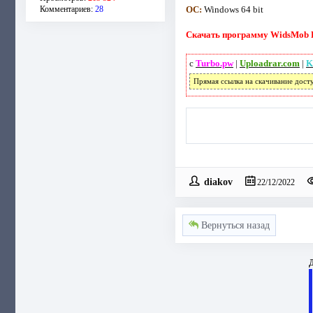
Комментариев:
28
OC:
Windows 64 bit
Скачать программу WidsMob Por
с
Turbo.pw
|
Uploadrar.com
|
K
Прямая ссылка на скачивание дост
diakov
22/12/2022
Вернуться назад
Д