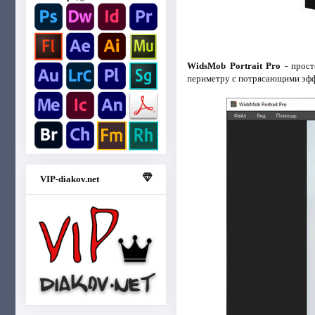
WidsMob Portrait Pro
- прост
периметру с потрясающими эфф
VIP-diakov.net