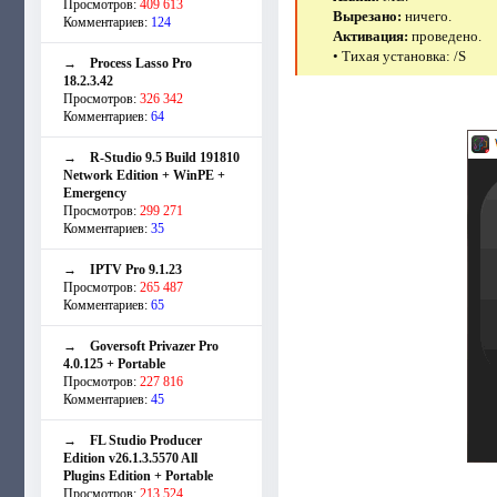
Просмотров:
409 613
Вырезано:
ничего.
Комментариев:
124
Активация:
проведено.
• Тихая установка: /S
→
Process Lasso Pro
18.2.3.42
Просмотров:
326 342
Комментариев:
64
→
R-Studio 9.5 Build 191810
Network Edition + WinPE +
Emergency
Просмотров:
299 271
Комментариев:
35
→
IPTV Pro 9.1.23
Просмотров:
265 487
Комментариев:
65
→
Goversoft Privazer Pro
4.0.125 + Portable
Просмотров:
227 816
Комментариев:
45
→
FL Studio Producer
Edition v26.1.3.5570 All
Plugins Edition + Portable
Просмотров:
213 524