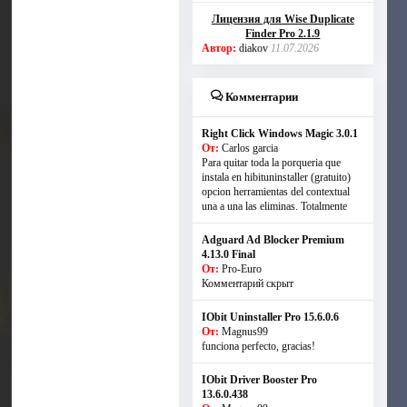
Лицензия для Wise Duplicate
Finder Pro 2.1.9
Автор:
diakov
11.07.2026
Комментарии
Right Click Windows Magic 3.0.1
От:
Carlos garcia
Para quitar toda la porqueria que
instala en hibituninstaller (gratuito)
opcion herramientas del contextual
una a una las eliminas. Totalmente
Adguard Ad Blocker Premium
4.13.0 Final
От:
Pro-Euro
Комментарий скрыт
IObit Uninstaller Pro 15.6.0.6
От:
Magnus99
funciona perfecto, gracias!
IObit Driver Booster Pro
13.6.0.438