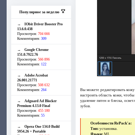
Популярное за неделю
→
IObit Driver Booster Pro
13.6.0.438
Просмотров:
704 666
Комментариев:
309
→
Google Chrome
151.0.7922.76
Просмотров:
566 896
Комментариев:
122
→
Adobe Acrobat
26.001.21771
Просмотров:
508 632
Вы можете редактировать кожу л
Комментариев:
264
настроить область кожи, чтобы
удаление пятен и блеска, освет
→
Adguard Ad Blocker
Premium 4.13.0 Final
зубов.
Просмотров:
455 180
Комментариев:
55
Особенности RePack'a:
→
Opera One 134.0 Build
Тип:
установка.
5954.26 + Portable
Языки:
ML.