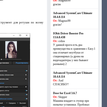
От:
Magnus99
gracias
Advanced SystemCare Ultimate
18.4.0.114
От:
Magnus99
струмент для ретуши по всему
gracias!
IObit Driver Booster Pro
13.6.0.438
От:
coliza
У данной проги есть два
преимущества в сравнении с Easy.1
она отличает ноутбуки от
стационарных (а дрова на
видеоадаптеры у них бывают
разными) 2
Advanced SystemCare Ultimate
18.4.0.114
От:
And
СПАСИБО!!
Dose for Excel 3.6.7
От:
Skipper
Машина впадает в ступор при
попытке установки. Пробовал