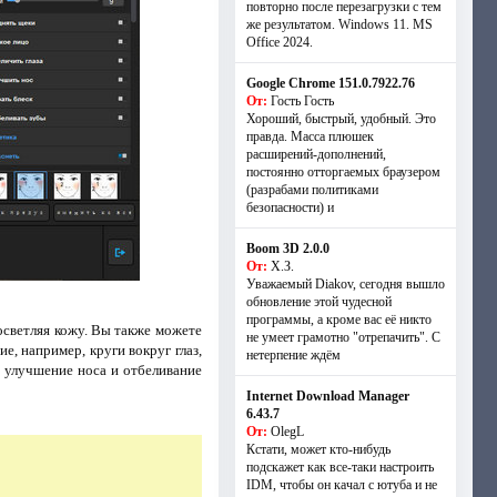
повторно после перезагрузки с тем
же результатом. Windows 11. MS
Offiсe 2024.
Google Chrome 151.0.7922.76
От:
Гость Гость
Хороший, быстрый, удобный. Это
правда. Масса плюшек
расширений-дополнений,
постоянно отторгаемых браузером
(разрабами политиками
безопасности) и
Boom 3D 2.0.0
От:
Х.З.
Уважаемый Diakov, сегодня вышло
обновление этой чудесной
программы, а кроме вас её никто
осветляя кожу. Вы также можете
не умеет грамотно "отрепачить". С
, например, круги вокруг глаз,
нетерпение ждём
з, улучшение носа и отбеливание
Internet Download Manager
6.43.7
От:
OlegL
Кстати, может кто-нибудь
подскажет как все-таки настроить
IDM, чтобы он качал с ютуба и не