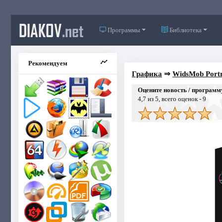
DIAKOV
.net
Программы
Библиотека
Рекомендуем
Графика
⇒
WidsMob Portra
Оцените новость / программ
4,7
из 5, всего оценок -
9