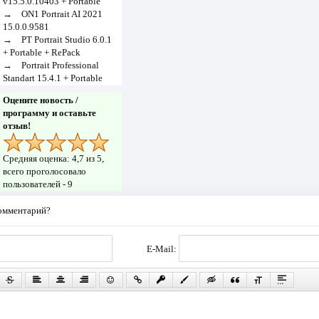
v15.5.0.10403 + Portable
→
ON1 Portrait AI 2021
15.0.0.9581
→
PT Portrait Studio 6.0.1
+ Portable + RePack
→
Portrait Professional
Standart 15.4.1 + Portable
Оцените новость /
программу и оставьте
отзыв!
Средняя оценка:
4,7
из 5,
всего проголосовало
пользователей -
9
комментарий?
E-Mail: