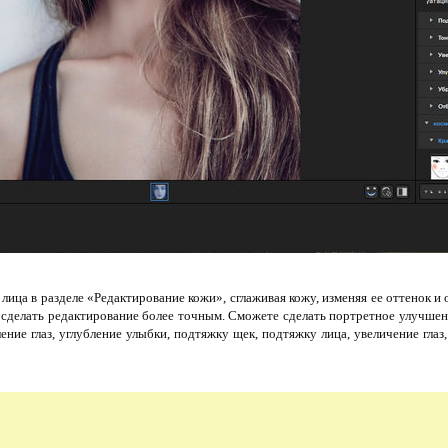
ица в разделе «Редактирование кожи», сглаживая кожу, изменяя ее оттенок и 
 сделать редактирование более точным. Сможете сделать портретное улучшение
ление глаз, углубление улыбки, подтяжку щек, подтяжку лица, увеличение гла