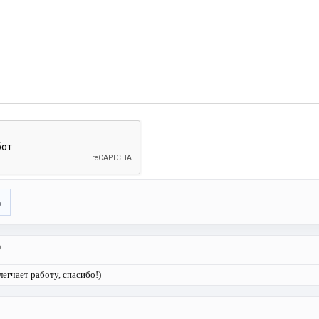
ь
9
егчает работу, спасибо!)