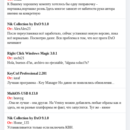
К Вашему хорошему коменту хотелось бы одну поправочку -
порташка,порташке рознь.Здесь многое зависит от набитости руки автора
именно на конкретную
Nik Collection by DxO 9.1.0
От:
AlexAlex23
После переустановки всё заработало, сейчас установил новую версию, пока
всё нормально. Посмотрю далее. Вся проблема в том, что все проги DxO
начинают
Right Click Windows Magic 3.0.1
От:
uschi21
Hola, buenos d?as, archivo no ejecutable, ?alguna soluci?n?
KeyCtrl Professional 2.201
От:
iuraf
Лучшая программа - Key Manager Но давно не появлялись обновления...
MultiOS-USB 0.13.0
От:
heavyg
..Она не лучше - она другая. На Ventoy можно добавлять любые образы как и
здесь, но на разные платформы не факт, что запустятся. Тут же - явное
Nik Collection by DxO 9.1.0
От:
Home_135
Устанавливается только если включить КВН.