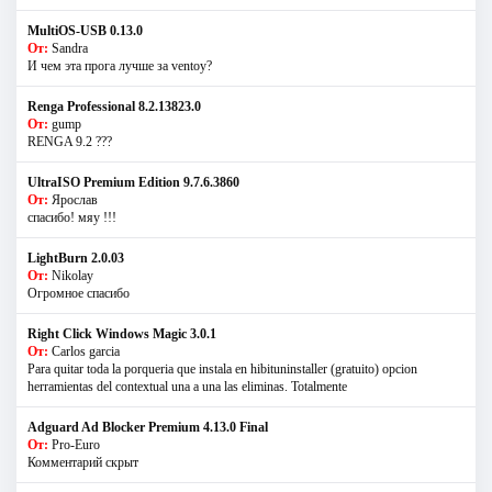
MultiOS-USB 0.13.0
От:
Sandra
И чем эта прога лучше за ventoy?
Renga Professional 8.2.13823.0
От:
gump
RENGA 9.2 ???
UltraISO Premium Edition 9.7.6.3860
От:
Ярослав
спасибо! мяу !!!
LightBurn 2.0.03
От:
Nikolay
Огромное спасибо
Right Click Windows Magic 3.0.1
От:
Carlos garcia
Para quitar toda la porqueria que instala en hibituninstaller (gratuito) opcion
herramientas del contextual una a una las eliminas. Totalmente
Adguard Ad Blocker Premium 4.13.0 Final
От:
Pro-Euro
Комментарий скрыт