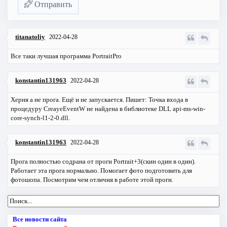
Отправить
titanatoliy
2022-04-28
Все таки лучшая программа PortraitPro
konstantin131963
2022-04-28
Херня а не прога. Ещё и не запускается. Пишет: Точка входа в
процедуру CreayeEventW не найдена в библиотеке DLL api-ms-win-
core-synch-l1-2-0.dll.
konstantin131963
2022-04-28
Прога полностью содрана от проги Portrait+3(скин один в один).
Работает эта прога нормально. Помогает фото подготовить для
фотошопа. Посмотрим чем отличия в работе этой проги.
Все новости сайта