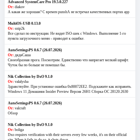
Advanced SystemCare Pro 19.5.0.227
От:
diakov
А какая же хорошая? С времен punshА не встречал качественных портах app
MultiOS-USB 0.13.0
От:
snip2k
Все сделал по инструкции. Не видит ISO-шек с Windows. Выполнение 1-го
пункта загрузочного меню - приводит к ошибке.
AutoSettingsPS 0.6.7 (26.07.2026)
От:
дядяСаша
Своеобразная прога. Посмотрим. Единственно что напрягает мелкий шрифт.
Чуток бы по больше не помешал бы.
Nik Collection by DxO 9.1.0
От:
valalysha
Здравствуйте. При установке ошибка 0х80072EE2. Подскажите как исправить.
Windows 11 Домашняя Insider Preview Версия 26H1 Сборка ОС 28120.2630
AutoSettingsPS 0.6.7 (26.07.2026)
От:
valcraft
Обзор
Nik Collection by DxO 9.1.0
От:
boliga
Dxo requires verification with their servers every few weeks, it's on their official
site. When it fails to do so, it shuts down