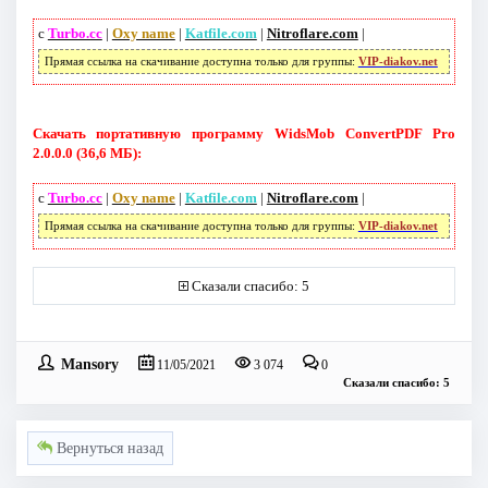
с
Turbo.cc
|
Oxy name
|
Katfile.com
|
Nitroflare.com
|
Прямая ссылка на скачивание доступна только для группы:
VIP-diakov.net
Скачать портативную программу WidsMob ConvertPDF Pro
2.0.0.0 (36,6 МБ):
с
Turbo.cc
|
Oxy name
|
Katfile.com
|
Nitroflare.com
|
Прямая ссылка на скачивание доступна только для группы:
VIP-diakov.net
Сказали спасибо: 5
Mansory
11/05/2021
3 074
0
Сказали спасибо: 5
Вернуться назад