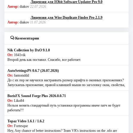
Лицензия для IObit Software Updater Pro 9.0
Автор:
diakov
22.07.2026
Лицензия для Wise Duplicate Finder Pro 2.1.9
Автор:
diakov
11.07.2026
Комментарии
Nik Collection by DxO 9.1.0
От:
1641vik
Второй день как поставил. Спасибо, все работает.
AutoSettingsPS 0.6.7 (26.07.2026)
От:
fantomddd
До с их пор не научился настраивать размер шрифта в оконных приложениях?
Запускаешь приложение, правой клавишей мыши по заголовку окна, свойства,
BorisFX Sound Forge Plus 2026.0.0.71
От:
Liko84
Нельзя менять стандартный путь установки программы иначе патч не будет
работать!!!
Topaz Video 1.6.1 / 1.6.2
От:
Fortesque
Hey, Any chance of better instructions? Team VR's instructions on the .nfo are