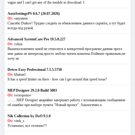
vague and I can't get any of the models to download. I
AutoSettingsPS 0.6.7 (26.07.2026)
От:
sanyateee
Спасибо Diakov! Трудно следить за обновлением данного скрипта, а тут будет
всегда под рукой.
Advanced SystemCare Pro 19.5.0.227
От:
coliza
Вышеизложенное мной не относится к конкретной программе,данная прога
мне давно не интересна,просто люблю читать коменты.Поймите правильно,не
хочу не
Driver Easy Professional 7.1.5.5750
От:
khanaa1
It has a speed limiter on there - how can I get around that speed issue?
MEP Designer 29.2.0 Build 5003
От:
svoroponov
..........MEP Designer аварийно завершает работу с всплывающим сообщением
об ошибке при выборе пункта "Новый проект". Аналогично и
Nik Collection by DxO 9.1.0
От:
vitek_s
Установил, все отлично!!!