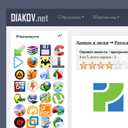
DIAKOV
.net
Программы
Библиотека
Рекомендуем
Данные и диски
⇒
Passwa
Оцените новость / программ
4
из 5, всего оценок -
5