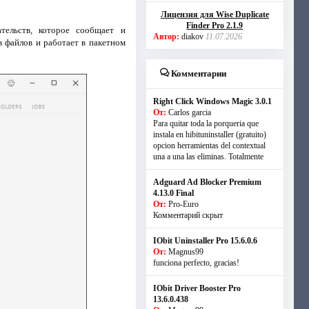
Лицензия для Wise Duplicate
Finder Pro 2.1.9
ельств, которое сообщает и
Автор:
diakov
11.07.2026
 файлов и работает в пакетном
Комментарии
Right Click Windows Magic 3.0.1
От:
Carlos garcia
Para quitar toda la porqueria que
instala en hibituninstaller (gratuito)
opcion herramientas del contextual
una a una las eliminas. Totalmente
Adguard Ad Blocker Premium
4.13.0 Final
От:
Pro-Euro
Комментарий скрыт
IObit Uninstaller Pro 15.6.0.6
От:
Magnus99
funciona perfecto, gracias!
IObit Driver Booster Pro
13.6.0.438