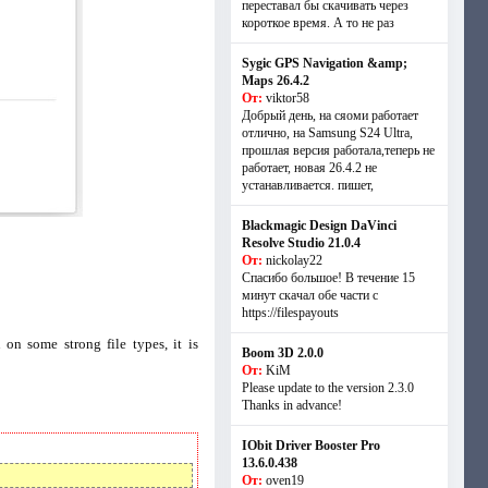
переставал бы скачивать через
короткое время. А то не раз
Sygic GPS Navigation &amp;
Maps 26.4.2
От:
viktor58
Добрый день, на сяоми работает
отлично, на Samsung S24 Ultra,
прошлая версия работала,теперь не
работает, новая 26.4.2 не
устанавливается. пишет,
Blackmagic Design DaVinci
Resolve Studio 21.0.4
От:
nickolay22
Спасибо большое! В течение 15
минут скачал обе части с
https://filespayouts
 on some strong file types, it is
Boom 3D 2.0.0
От:
KiM
Please update to the version 2.3.0
Thanks in advance!
IObit Driver Booster Pro
13.6.0.438
От:
oven19