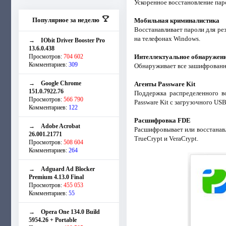
Ускоренное восстановление пар
Популярное за неделю
Мобильная криминалистика
Восстанавливает пароли для рез
на телефонах Windows.
→
IObit Driver Booster Pro
13.6.0.438
Просмотров:
704 602
Интеллектуальное обнаружен
Комментариев:
309
Обнаруживает все зашифрованн
→
Google Chrome
Агенты Passware Kit
151.0.7922.76
Поддержка распределенного во
Просмотров:
566 790
Passware Kit с загрузочного US
Комментариев:
122
Расшифровка FDE
→
Adobe Acrobat
Расшифровывает или восстанавли
26.001.21771
TrueCrypt и VeraCrypt.
Просмотров:
508 604
Комментариев:
264
→
Adguard Ad Blocker
Premium 4.13.0 Final
Просмотров:
455 053
Комментариев:
55
→
Opera One 134.0 Build
5954.26 + Portable