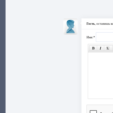
Гость
, оставишь 
Имя:
*