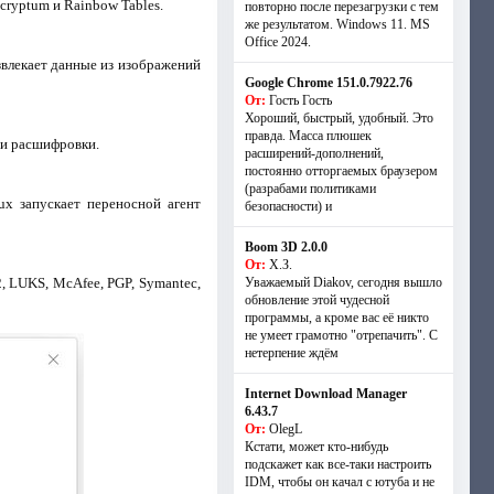
ryptum и Rainbow Tables.
повторно после перезагрузки с тем
же результатом. Windows 11. MS
Offiсe 2024.
извлекает данные из изображений
Google Chrome 151.0.7922.76
От:
Гость Гость
Хороший, быстрый, удобный. Это
правда. Масса плюшек
ти расшифровки.
расширений-дополнений,
постоянно отторгаемых браузером
(разрабами политиками
x запускает переносной агент
безопасности) и
Boom 3D 2.0.0
От:
Х.З.
2, LUKS, McAfee, PGP, Symantec,
Уважаемый Diakov, сегодня вышло
обновление этой чудесной
программы, а кроме вас её никто
не умеет грамотно "отрепачить". С
нетерпение ждём
Internet Download Manager
6.43.7
От:
OlegL
Кстати, может кто-нибудь
подскажет как все-таки настроить
IDM, чтобы он качал с ютуба и не