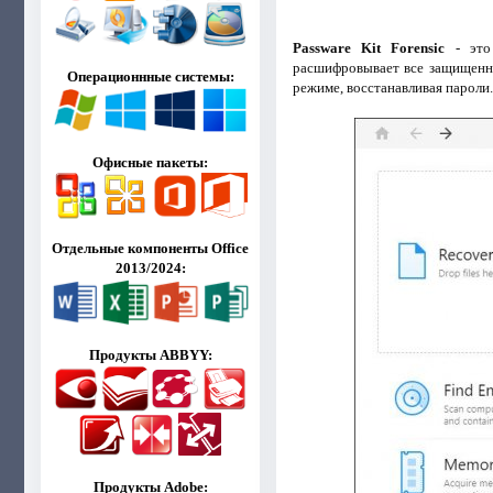
Passware Kit Forensic
- это 
расшифровывает все защищенны
Операционнные системы:
режиме, восстанавливая пароли.
Офисные пакеты:
Отдельные компоненты Office
2013/2024:
Продукты ABBYY:
Продукты Adobe: