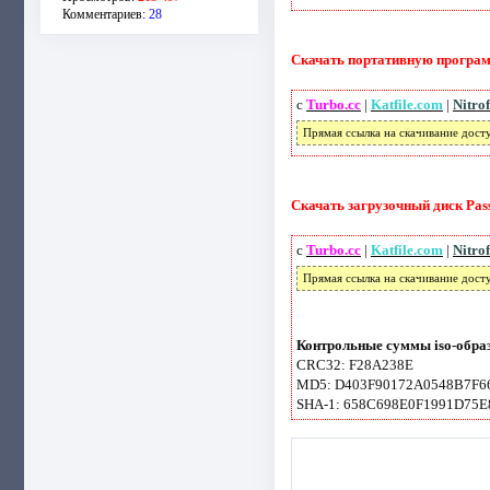
Комментариев:
28
Скачать портативную программу
с
Turbo.cc
|
Katfile.com
|
Nitro
Прямая ссылка на скачивание дост
Скачать загрузочный диск Pass
с
Turbo.cc
|
Katfile.com
|
Nitro
Прямая ссылка на скачивание дост
Контрольные суммы iso-образ
CRC32: F28A238E
MD5: D403F90172A0548B7F6
SHA-1: 658C698E0F1991D75