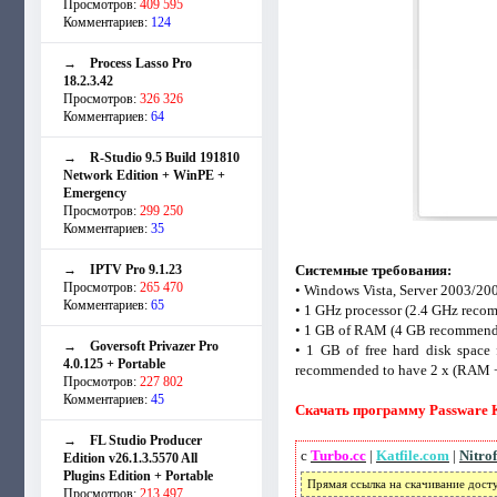
Просмотров:
409 595
Комментариев:
124
→
Process Lasso Pro
18.2.3.42
Просмотров:
326 326
Комментариев:
64
→
R-Studio 9.5 Build 191810
Network Edition + WinPE +
Emergency
Просмотров:
299 250
Комментариев:
35
→
IPTV Pro 9.1.23
Системные требования:
Просмотров:
265 470
• Windows Vista, Server 2003/20
Комментариев:
65
• 1 GHz processor (2.4 GHz rec
• 1 GB of RAM (4 GB recommen
→
Goversoft Privazer Pro
• 1 GB of free hard disk space f
4.0.125 + Portable
recommended to have 2 x (RAM + 
Просмотров:
227 802
Комментариев:
45
Скачать программу Passware Ki
→
FL Studio Producer
с
Turbo.cc
|
Katfile.com
|
Nitro
Edition v26.1.3.5570 All
Plugins Edition + Portable
Прямая ссылка на скачивание дост
Просмотров:
213 497