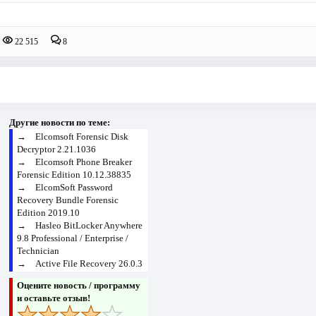
22 515
8
Другие новости по теме:
→
Elcomsoft Forensic Disk
Decryptor 2.21.1036
→
Elcomsoft Phone Breaker
Forensic Edition 10.12.38835
→
ElcomSoft Password
Recovery Bundle Forensic
Edition 2019.10
→
Hasleo BitLocker Anywhere
9.8 Professional / Enterprise /
Technician
→
Active File Recovery 26.0.3
Оцените новость / программу
и оставьте отзыв!