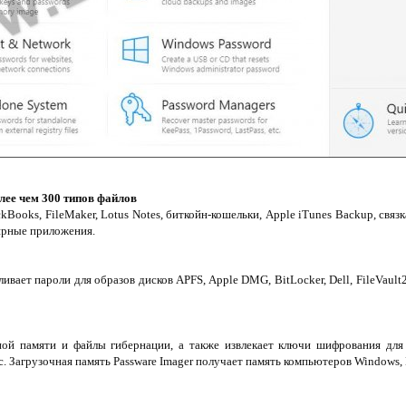
лее чем 300 типов файлов
ckBooks, FileMaker, Lotus Notes, биткойн-кошельки, Apple iTunes Backup, св
ярные приложения.
вает пароли для образов дисков APFS, Apple DMG, BitLocker, Dell, FileVault
ой памяти и файлы гибернации, а также извлекает ключи шифрования для 
. Загрузочная память Passware Imager получает память компьютеров Windows, 