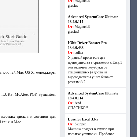
От:
Magnus99
gracias
Advanced SystemCare Ultimate
18.4.0.114
От:
Magnus99
gracias!
IObit Driver Booster Pro
13.6.0.438
От:
coliza
У данной проги есть два
преимущества в сравнении с Easy.1
она отличает ноутбуки от
язка ключей Mac OS X, менеджеры
стационарных (а дрова на
видеоадаптеры у них бывают
разными) 2
Advanced SystemCare Ultimate
2, LUKS, McAfee, PGP, Symantec,
18.4.0.114
От:
And
СПАСИБО!!
жестких дисков и логинов для
Dose for Excel 3.6.7
Linux и Mac.
От:
Skipper
Машина впадает в ступор при
попытке установки. Пробовал