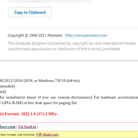
08/2012/2016/2019, or Windows 7/8/10 (64-bit)
ommended)
ded)
or installation (more if you use custom dictionaries) For hardware acceleration
GPUs RAM) of free disk space for paging file.
t Forensic 2022.1.0 (371,3 МБ):
flare.com
|
Up-load.io
|
упна только для группы:
VIP-diakov.net