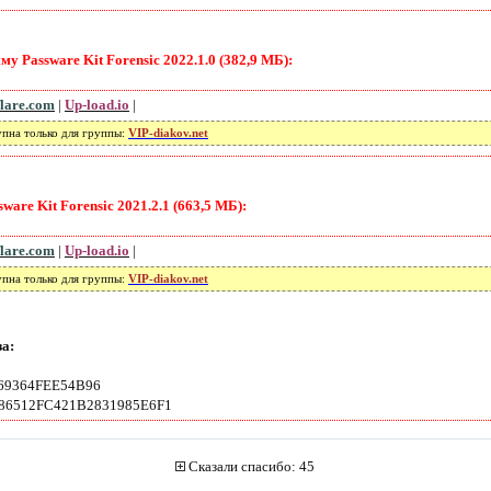
 Passware Kit Forensic 2022.1.0 (382,9 МБ):
flare.com
|
Up-load.io
|
упна только для группы:
VIP-diakov.net
ware Kit Forensic 2021.2.1 (663,5 МБ):
flare.com
|
Up-load.io
|
упна только для группы:
VIP-diakov.net
а:
69364FEE54B96
E86512FC421B2831985E6F1
Сказали спасибо: 45