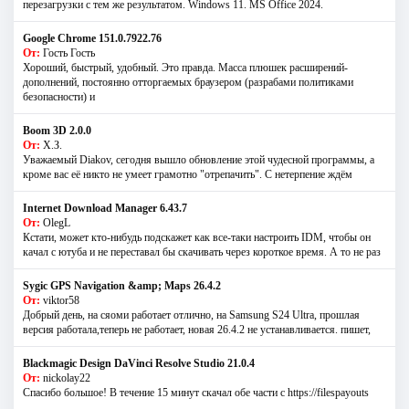
перезагрузки с тем же результатом. Windows 11. MS Offiсe 2024.
Google Chrome 151.0.7922.76
От:
Гость Гость
Хороший, быстрый, удобный. Это правда. Масса плюшек расширений-
дополнений, постоянно отторгаемых браузером (разрабами политиками
безопасности) и
Boom 3D 2.0.0
От:
Х.З.
Уважаемый Diakov, сегодня вышло обновление этой чудесной программы, а
кроме вас её никто не умеет грамотно "отрепачить". С нетерпение ждём
Internet Download Manager 6.43.7
От:
OlegL
Кстати, может кто-нибудь подскажет как все-таки настроить IDM, чтобы он
качал с ютуба и не переставал бы скачивать через короткое время. А то не раз
Sygic GPS Navigation &amp; Maps 26.4.2
От:
viktor58
Добрый день, на сяоми работает отлично, на Samsung S24 Ultra, прошлая
версия работала,теперь не работает, новая 26.4.2 не устанавливается. пишет,
Blackmagic Design DaVinci Resolve Studio 21.0.4
От:
nickolay22
Спасибо большое! В течение 15 минут скачал обе части с https://filespayouts