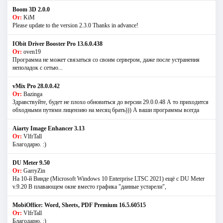
Boom 3D 2.0.0
От:
KiM
Please update to the version 2.3.0 Thanks in advance!
IObit Driver Booster Pro 13.6.0.438
От:
oven19
Программа не может связаться со своим сервером, даже после устранения
неполадок с сетью...
vMix Pro 28.0.0.42
От:
Bazinga
Здравствуйте, будет не плохо обновиться до версии 29.0.0.48 А то приходится
обходными путями лицензию на месяц брать))) А ваши программы всегда
Aiarty Image Enhancer 3.13
От:
VlfrTall
Благодарю. :)
DU Meter 9.50
От:
GarryZin
На 10-й Винде (Microsoft Windows 10 Enterprise LTSC 2021) ещё с DU Meter
v.9.20 В плавающем окне вместо графика "данные устарели",
MobiOffice: Word, Sheets, PDF Premium 16.5.60515
От:
VlfrTall
Благодарю. :)