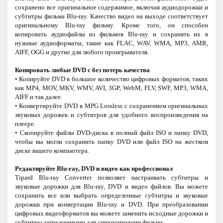
сохранено все оригинальное содержимое, включая аудиодорожки и
субтитры фильма Blu-ray. Качество видео на выходе соответствует
оригинальному Blu-ray фильму. Кроме того, он способен
копировать аудиофайлы из фильмов Blu-ray и сохранять их в
нужные аудиоформаты, такие как FLAC, WAV, WMA, MP3, AMR,
AIFF, OGG и другие для любого проигрывателя.
Копировать любые DVD с без потерь качества
• Копируйте DVD в большое количество цифровых форматов, таких
как MP4, MOV, MKV, WMV, AVI, 3GP, WebM, FLV, SWF, MP3, WMA,
AIFF и так далее.
• Конвертируйте DVD в MPG Lossless с сохранением оригинальных
звуковых дорожек и субтитров для удобного воспроизведения на
плеере.
• Скопируйте файлы DVD-диска в полный файл ISO и папку DVD,
чтобы вы могли сохранить папку DVD или файл ISO на жестком
диске вашего компьютера.
Редактируйте Blu-ray, DVD и видео как профессионал
Tipard Blu-ray Converter позволяет настраивать субтитры и
звуковые дорожки для Blu-ray, DVD и видео файлов. Вы можете
сохранить все или выбрать определенные субтитры и звуковые
дорожки при конвертации Blu-ray и DVD. При преобразовании
цифровых видеоформатов вы можете заменить исходные дорожки и
субтитры загруженными для синхронизации фильма.