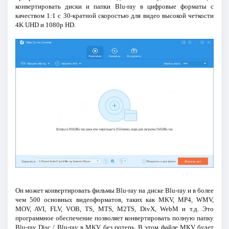
конвертировать диски и папки Blu-ray в цифровые форматы с
качеством 1:1 с 30-кратной скоростью для видео высокой четкости
4K UHD и 1080p HD.
Он может конвертировать фильмы Blu-ray на диске Blu-ray и в более
чем 500 основных видеоформатов, таких как MKV, MP4, WMV,
MOV, AVI, FLV, VOB, TS, MTS, M2TS, DivX, WebM и т.д. Это
программное обеспечение позволяет конвертировать полную папку
Blu-ray Disc / Blu-ray в MKV без потерь. В этом файле MKV будет