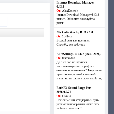
Internet Download Manager
6.43.8
От:
AlexDonetsk
Internet Download Manager 6.43.8
вышел. Обновите пожалуйста
репак!
Nik Collection by DxO 9.1.0
От:
1641vik
Второй день как поставил.
Спасибо, все работает.
AutoSettingsPS 0.6.7 (26.07.2026)
От:
fantomddd
До с их пор не научился
настраивать размер шрифта в
оконных приложениях? Запускаешь
приложение, правой клавишей
мыши по заголовку окна, свойства,
BorisFX Sound Forge Plus
2026.0.0.71
От:
Liko84
Нельзя менять стандартный путь
установки программы иначе патч
не будет работать!!!