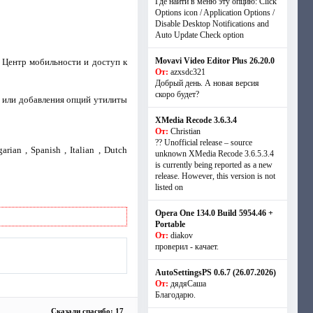
Где найти в меню эту опцию: Click
Options icon / Application Options /
Disable Desktop Notifications and
Auto Update Check option
Movavi Video Editor Plus 26.20.0
 Центр мобильности и доступ к
От:
azxsdc321
Добрый день. А новая версия
скоро будет?
а или добавления опций утилиты
XMedia Recode 3.6.3.4
От:
Christian
?? Unofficial release – source
arian , Spanish , Italian , Dutch
unknown XMedia Recode 3.6.5.3.4
is currently being reported as a new
release. However, this version is not
listed on
Opera One 134.0 Build 5954.46 +
Portable
От:
diakov
проверил - качает.
AutoSettingsPS 0.6.7 (26.07.2026)
От:
дядяСаша
Благодарю.
Сказали спасибо: 17