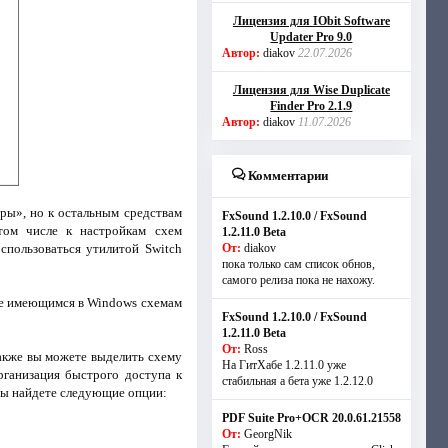
Лицензия для IObit Software
Updater Pro 9.0
Автор:
diakov
22.07.2026
Лицензия для Wise Duplicate
Finder Pro 2.1.9
Автор:
diakov
11.07.2026
Комментарии
ры», но к остальным средствам
FxSound 1.2.10.0 / FxSound
том числе к настройкам схем
1.2.11.0 Beta
спользоваться утилитой Switch
От:
diakov
пока только сам список обнов,
самого релиза пока не нахожу.
же имеющимся в Windows схемам
FxSound 1.2.10.0 / FxSound
1.2.11.0 Beta
От:
Ross
Также вы можете выделить схему
На ГитХабе 1.2.11.0 уже
ганизация быстрого доступа к
стабильная а бета уже 1.2.12.0
вы найдете следующие опции:
PDF Suite Pro+OCR 20.0.61.21558
От:
GeorgNik