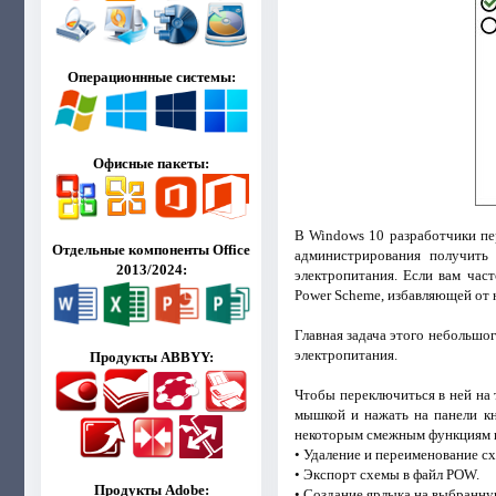
Операционнные системы:
Офисные пакеты:
В Windows 10 разработчики пе
Отдельные компоненты Office
администрирования получить
2013/2024:
электропитания. Если вам час
Power Scheme, избавляющей от 
Главная задача этого небольш
электропитания.
Продукты ABBYY:
Чтобы переключиться в ней на 
мышкой и нажать на панели к
некоторым смежным функциям и
• Удаление и переименование с
• Экспорт схемы в файл POW.
Продукты Adobe:
• Создание ярлыка на выбранну