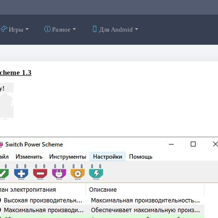
Игры
Разное
Для Android
cheme 1.3
у!