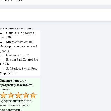
ругие новости по теме:
→
ChrisPC DNS Switch
Pro 4.30
→
Microsoft Power BI
Desktop для пользователей
(2020)
→
One Switch 1.8.2
→
Bitsum ParkControl Pro
1.2.7.6
→
SoftPerfect Switch Port
Mapper 3.1.6
Оцените новость /
программу и оставьте
отзыв!
Средняя оценка:
5
из 5,
всего проголосовало
пользователей -
1