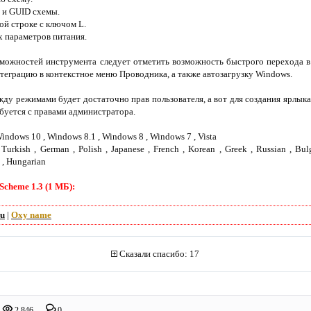
я и GUID схемы.
ной строке с ключом L.
 параметров питания.
можностей инструмента следует отметить возможность быстрого перехода в
теграцию в контекстное меню Проводника, а также автозагрузку Windows.
ду режимами будет достаточно прав пользователя, а вот для создания ярлык
ебуется с правами администратора.
indows 10 , Windows 8.1 , Windows 8 , Windows 7 , Vista
Turkish , German , Polish , Japanese , French , Korean , Greek , Russian , Bulg
 , Hungarian
Scheme 1.3 (1 МБ):
ru
|
Oxy name
Сказали спасибо: 17
2 846
0