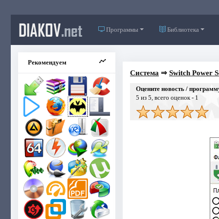
DIAKOV
.net
Программы
Библиотека
Рекомендуем
Система
⇒
Switch Power S
Оцените новость / программ
5
из 5, всего оценок -
1