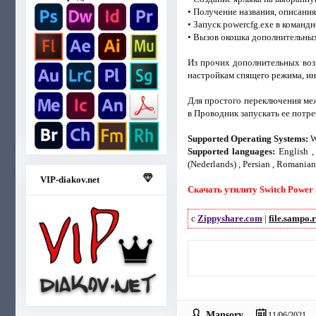
• Получение названия, описани
• Запуск powercfg.exe в команд
• Вызов окошка дополнительных
Из прочих дополнительных воз
настройкам спящего режима, ин
Для простого переключения меж
в Проводник запускать ее потр
Supported Operating Systems:
W
Supported languages:
English , 
(Nederlands) , Persian , Romanian
VIP-diakov.net
Скачать утилиту Switch Power 
с
Zippyshare.com
|
file.sampo.
Mansory
11/06/2021