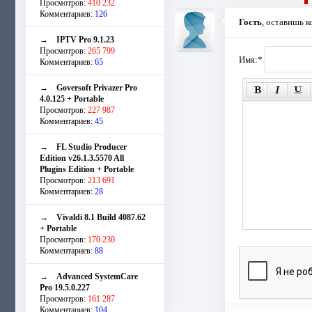
Просмотров:
410 232
Комментариев:
126
Гость
, оставишь 
→
IPTV Pro 9.1.23
Просмотров:
265 799
Имя:
*
Комментариев:
65
→
Goversoft Privazer Pro
4.0.125 + Portable
Просмотров:
227 987
Комментариев:
45
→
FL Studio Producer
Edition v26.1.3.5570 All
Plugins Edition + Portable
Просмотров:
213 691
Комментариев:
28
→
Vivaldi 8.1 Build 4087.62
+ Portable
Просмотров:
170 230
Комментариев:
88
→
Advanced SystemCare
Pro 19.5.0.227
Просмотров:
161 287
Комментариев:
104