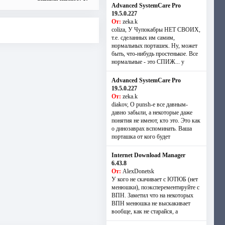
Advanced SystemCare Pro
19.5.0.227
От:
zeka.k
coliza, У Чупокабры НЕТ СВОИХ,
т.е. сделанных им самим,
нормальных порташек. Ну, может
быть, что-нибудь простенькое. Все
нормальные - это СПИЖ... у
Advanced SystemCare Pro
19.5.0.227
От:
zeka.k
diakov, О punsh-е все давным-
давно забыли, а некоторые даже
понятия не имеют, кто это. Это как
о динозаврах вспоминать. Ваша
порташка от кого будет
Internet Download Manager
6.43.8
От:
AlexDonetsk
У кого не скачивает с ЮТЮБ (нет
менюшки), поэксперементируйте с
ВПН. Заметил что на некоторых
ВПН менюшка не выскакивает
вообще, как не старайся, а