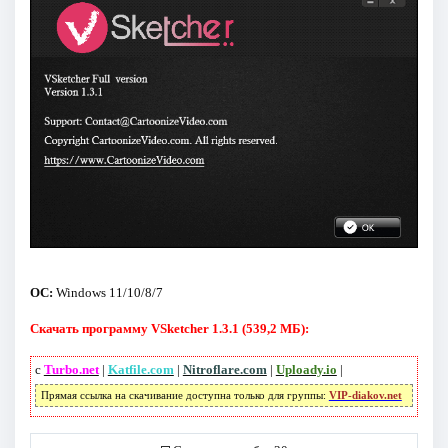
ОС:
Windows 11/10/8/7
Скачать программу VSketcher 1.3.1 (539,2 МБ):
с
Turbo.net
|
Katfile.com
|
Nitroflare.com
|
Uploady.io
|
Прямая ссылка на скачивание доступна только для группы:
VIP-diakov.net