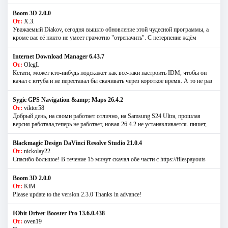
Boom 3D 2.0.0
От:
Х.З.
Уважаемый Diakov, сегодня вышло обновление этой чудесной программы, а
кроме вас её никто не умеет грамотно "отрепачить". С нетерпение ждём
Internet Download Manager 6.43.7
От:
OlegL
Кстати, может кто-нибудь подскажет как все-таки настроить IDM, чтобы он
качал с ютуба и не переставал бы скачивать через короткое время. А то не раз
Sygic GPS Navigation &amp; Maps 26.4.2
От:
viktor58
Добрый день, на сяоми работает отлично, на Samsung S24 Ultra, прошлая
версия работала,теперь не работает, новая 26.4.2 не устанавливается. пишет,
Blackmagic Design DaVinci Resolve Studio 21.0.4
От:
nickolay22
Спасибо большое! В течение 15 минут скачал обе части с https://filespayouts
Boom 3D 2.0.0
От:
KiM
Please update to the version 2.3.0 Thanks in advance!
IObit Driver Booster Pro 13.6.0.438
От:
oven19