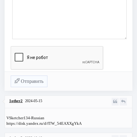
Отправить
1other2
2024-05-15
VSketcher134-Russian
https://disk.yandex.ru/d/fTW_54EAXXgYkA