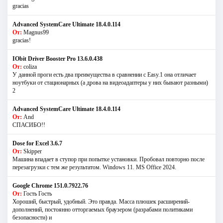
gracias
Advanced SystemCare Ultimate 18.4.0.114
От:
Magnus99
gracias!
IObit Driver Booster Pro 13.6.0.438
От:
coliza
У данной проги есть два преимущества в сравнении с Easy.1 она отличает
ноутбуки от стационарных (а дрова на видеоадаптеры у них бывают разными)
2
Advanced SystemCare Ultimate 18.4.0.114
От:
And
СПАСИБО!!
Dose for Excel 3.6.7
От:
Skipper
Машина впадает в ступор при попытке установки. Пробовал повторно после
перезагрузки с тем же результатом. Windows 11. MS Offiсe 2024.
Google Chrome 151.0.7922.76
От:
Гость Гость
Хороший, быстрый, удобный. Это правда. Масса плюшек расширений-
дополнений, постоянно отторгаемых браузером (разрабами политиками
безопасности) и