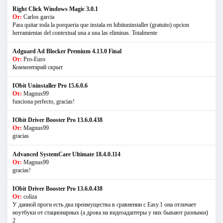
Right Click Windows Magic 3.0.1
От:
Carlos garcia
Para quitar toda la porqueria que instala en hibituninstaller (gratuito) opcion
herramientas del contextual una a una las eliminas. Totalmente
Adguard Ad Blocker Premium 4.13.0 Final
От:
Pro-Euro
Комментарий скрыт
IObit Uninstaller Pro 15.6.0.6
От:
Magnus99
funciona perfecto, gracias!
IObit Driver Booster Pro 13.6.0.438
От:
Magnus99
gracias
Advanced SystemCare Ultimate 18.4.0.114
От:
Magnus99
gracias!
IObit Driver Booster Pro 13.6.0.438
От:
coliza
У данной проги есть два преимущества в сравнении с Easy.1 она отличает
ноутбуки от стационарных (а дрова на видеоадаптеры у них бывают разными)
2