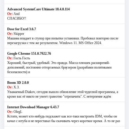
Advanced SystemCare Ultimate 18.4.0.114
От:
And
СПАСИБО!!
Dose for Excel 3.6.7
От:
Skipper
Машина впадает в ступор при попытке установки. Пробовал повторно после
перезагрузки с тем же результатом. Windows 11. MS Offiсe 2024.
Google Chrome 151.0.7922.76
От:
Гость Гость
Хороший, быстрый, удобный. Это правда. Масса плюшек расширений-
дополнений, постоянно отторгаемых браузером (разрабами политиками
безопасности) и
Boom 3D 2.0.0
От:
Х.З.
Уважаемый Diakov, сегодня вышло обновление этой чудесной программы, а
кроме вас её никто не умеет грамотно "отрепачить". С нетерпение ждём
Internet Download Manager 6.43.7
От:
OlegL
Кстати, может кто-нибудь подскажет как все-таки настроить IDM, чтобы он
качал с ютуба и не переставал бы скачивать через короткое время. А то не раз