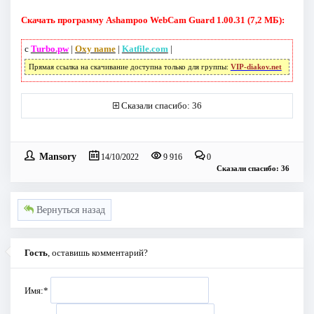
Скачать программу Ashampoo WebCam Guard 1.00.31 (7,2 МБ):
с
Turbo.pw
|
Oxy name
|
Katfile.com
|
Прямая ссылка на скачивание доступна только для группы:
VIP-diakov.net
Сказали спасибо: 36
Mansory
14/10/2022
9 916
0
Сказали спасибо: 36
Вернуться назад
Гость
, оставишь комментарий?
Имя:
*