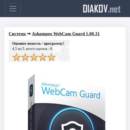
DIAKOV
.net
Система
⇒
Ashampoo WebCam Guard 1.00.31
Оцените новость / программу!
4,5
из 5, всего оценок -
8