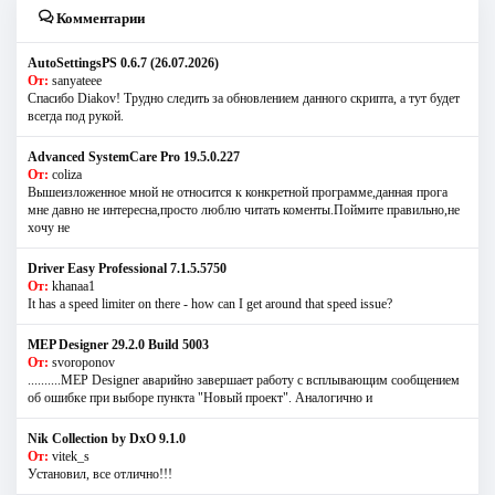
Комментарии
AutoSettingsPS 0.6.7 (26.07.2026)
От:
sanyateee
Спасибо Diakov! Трудно следить за обновлением данного скрипта, а тут будет
всегда под рукой.
Advanced SystemCare Pro 19.5.0.227
От:
coliza
Вышеизложенное мной не относится к конкретной программе,данная прога
мне давно не интересна,просто люблю читать коменты.Поймите правильно,не
хочу не
Driver Easy Professional 7.1.5.5750
От:
khanaa1
It has a speed limiter on there - how can I get around that speed issue?
MEP Designer 29.2.0 Build 5003
От:
svoroponov
..........MEP Designer аварийно завершает работу с всплывающим сообщением
об ошибке при выборе пункта "Новый проект". Аналогично и
Nik Collection by DxO 9.1.0
От:
vitek_s
Установил, все отлично!!!