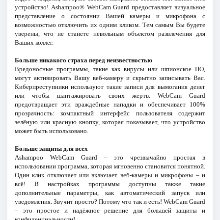
устройство! Ashampoo® WebCam Guard предоставляет визуальное
представление о состоянии Вашей камеры и микрофона с
возможностью отключить их одним кликом. Тем самым Вы будете
уверены, что не станете невольным объектом развлечения для
Ваших коллег.
Больше никакого страха перед неизвестностью
Вредоносные программы, такие как вирусы или шпионское ПО,
могут активировать Вашу веб-камеру и скрытно записывать Вас.
Киберпреступники используют такие записи для вымогания денег
или чтобы шантажировать своих жертв. WebCam Guard
предотвращает эти враждебные нападки и обеспечивает 100%
прозрачность: компактный интерфейс пользователя содержит
зелёную или красную кнопку, которая показывает, что устройство
может быть использовано.
Больше защиты для всех
Ashampoo WebCam Guard – это чрезвычайно простая в
использовании программа, которая мгновенно становится понятной.
Один клик отключает или включает веб-камеры и микрофоны – и
всё! В настройках программы доступны также такие
дополнительные параметры, как автоматический запуск или
уведомления. Звучит просто? Потому что так и есть! WebCam Guard
– это простое и надёжное решение для большей защиты и
конфиденциальности!