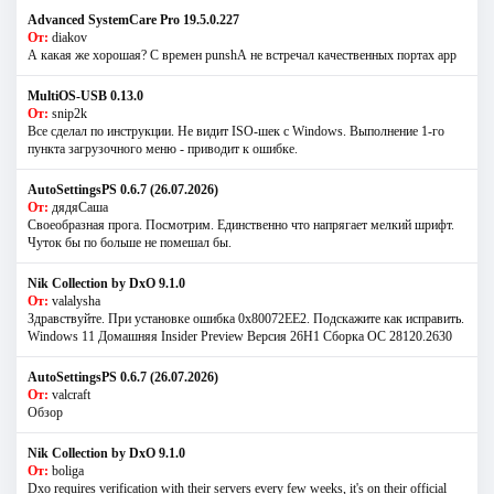
Advanced SystemCare Pro 19.5.0.227
От:
diakov
А какая же хорошая? С времен punshА не встречал качественных портах app
MultiOS-USB 0.13.0
От:
snip2k
Все сделал по инструкции. Не видит ISO-шек с Windows. Выполнение 1-го
пункта загрузочного меню - приводит к ошибке.
AutoSettingsPS 0.6.7 (26.07.2026)
От:
дядяСаша
Своеобразная прога. Посмотрим. Единственно что напрягает мелкий шрифт.
Чуток бы по больше не помешал бы.
Nik Collection by DxO 9.1.0
От:
valalysha
Здравствуйте. При установке ошибка 0х80072EE2. Подскажите как исправить.
Windows 11 Домашняя Insider Preview Версия 26H1 Сборка ОС 28120.2630
AutoSettingsPS 0.6.7 (26.07.2026)
От:
valcraft
Обзор
Nik Collection by DxO 9.1.0
От:
boliga
Dxo requires verification with their servers every few weeks, it's on their official