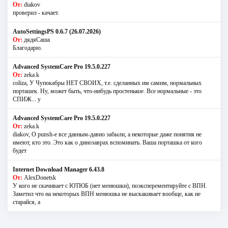
От:
diakov
проверил - качает.
AutoSettingsPS 0.6.7 (26.07.2026)
От:
дядяСаша
Благодарю.
Advanced SystemCare Pro 19.5.0.227
От:
zeka.k
coliza, У Чупокабры НЕТ СВОИХ, т.е. сделанных им самим, нормальных
порташек. Ну, может быть, что-нибудь простенькое. Все нормальные - это
СПИЖ... у
Advanced SystemCare Pro 19.5.0.227
От:
zeka.k
diakov, О punsh-е все давным-давно забыли, а некоторые даже понятия не
имеют, кто это. Это как о динозаврах вспоминать. Ваша порташка от кого
будет
Internet Download Manager 6.43.8
От:
AlexDonetsk
У кого не скачивает с ЮТЮБ (нет менюшки), поэксперементируйте с ВПН.
Заметил что на некоторых ВПН менюшка не выскакивает вообще, как не
старайся, а