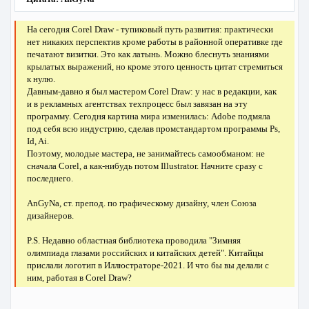
На сегодня Corel Draw - тупиковый путь развития: практически
нет никаких перспектив кроме работы в районной оперативке где
печатают визитки. Это как латынь. Можно блеснуть знаниями
крылатых выражений, но кроме этого ценность цитат стремиться
к нулю.
Давным-давно я был мастером Corel Draw: у нас в редакции, как
и в рекламных агентствах техпроцесс был завязан на эту
программу. Сегодня картина мира изменилась: Adobe подмяла
под себя всю индустрию, сделав промстандартом программы Ps,
Id, Ai.
Поэтому, молодые мастера, не занимайтесь самообманом: не
сначала Corel, а как-нибудь потом Illustrator. Начните сразу с
последнего.
AnGyNa, ст. препод. по графическому дизайну, член Союза
дизайнеров.
P.S. Недавно областная библиотека проводила "Зимняя
олимпиада глазами российских и китайских детей". Китайцы
прислали логотип в Иллюстраторе-2021. И что бы вы делали с
ним, работая в Corel Draw?