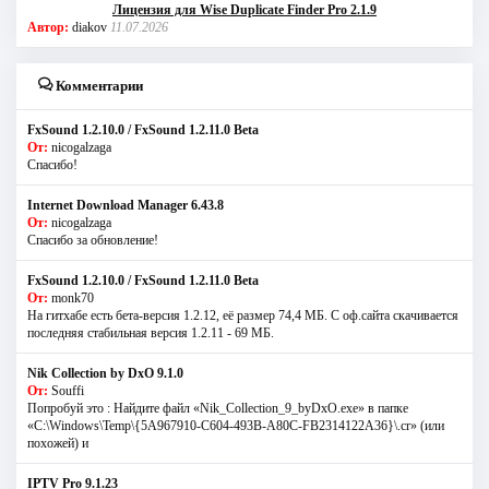
Лицензия для Wise Duplicate Finder Pro 2.1.9
Автор:
diakov
11.07.2026
Комментарии
FxSound 1.2.10.0 / FxSound 1.2.11.0 Beta
От:
nicogalzaga
Спасибо!
Internet Download Manager 6.43.8
От:
nicogalzaga
Спасибо за обновление!
FxSound 1.2.10.0 / FxSound 1.2.11.0 Beta
От:
monk70
На гитхабе есть бета-версия 1.2.12, её размер 74,4 МБ. С оф.сайта скачивается
последняя стабильная версия 1.2.11 - 69 МБ.
Nik Collection by DxO 9.1.0
От:
Souffi
Попробуй это : Найдите файл «Nik_Collection_9_byDxO.exe» в папке
«C:\Windows\Temp\{5A967910-C604-493B-A80C-FB2314122A36}\.cr» (или
похожей) и
IPTV Pro 9.1.23