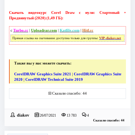
Скачать видеокурс Corel Draw с нуля: Стартовый +
Продвинутый (2020) (1,49 ГБ):
с
Turbo.cc
|
Uploadrar.com
|
Katfile.com
|
Hitf.cc
Прямая ссылка на скачивание доступна только для группы:
VIP-diakov.net
Также вы у нас можете скачать:
CorelDRAW Graphics Suite 2021
|
CorelDRAW Graphics Suite
2020
|
CorelDRAW Technical Suite 2019
Сказали спасибо: 44
diakov
26/07/2021
13 783
4
Сказали спасибо: 44