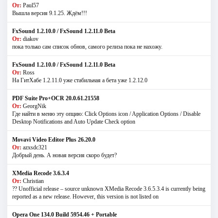
От:
Paul57
Вышла версия 9.1.25. Ждём!!!
FxSound 1.2.10.0 / FxSound 1.2.11.0 Beta
От:
diakov
пока только сам список обнов, самого релиза пока не нахожу.
FxSound 1.2.10.0 / FxSound 1.2.11.0 Beta
От:
Ross
На ГитХабе 1.2.11.0 уже стабильная а бета уже 1.2.12.0
PDF Suite Pro+OCR 20.0.61.21558
От:
GeorgNik
Где найти в меню эту опцию: Click Options icon / Application Options / Disable
Desktop Notifications and Auto Update Check option
Movavi Video Editor Plus 26.20.0
От:
azxsdc321
Добрый день. А новая версия скоро будет?
XMedia Recode 3.6.3.4
От:
Christian
?? Unofficial release – source unknown XMedia Recode 3.6.5.3.4 is currently being
reported as a new release. However, this version is not listed on
Opera One 134.0 Build 5954.46 + Portable