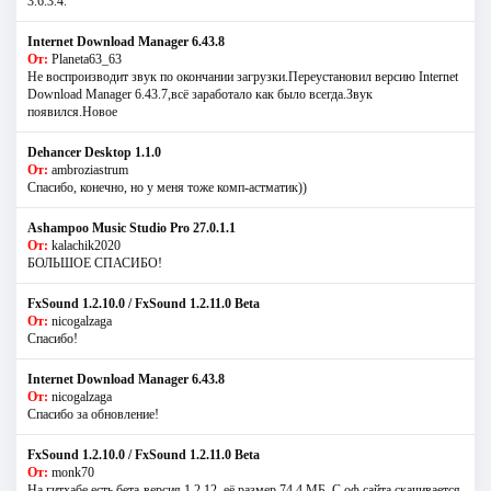
3.6.3.4.
Internet Download Manager 6.43.8
От:
Planeta63_63
Не воспроизводит звук по окончании загрузки.Переустановил версию Internet
Download Manager 6.43.7,всё заработало как было всегда.Звук
появился.Новое
Dehancer Desktop 1.1.0
От:
ambroziastrum
Спасибо, конечно, но у меня тоже комп-астматик))
Ashampoo Music Studio Pro 27.0.1.1
От:
kalachik2020
БОЛЬШОЕ СПАСИБО!
FxSound 1.2.10.0 / FxSound 1.2.11.0 Beta
От:
nicogalzaga
Спасибо!
Internet Download Manager 6.43.8
От:
nicogalzaga
Спасибо за обновление!
FxSound 1.2.10.0 / FxSound 1.2.11.0 Beta
От:
monk70
На гитхабе есть бета-версия 1.2.12, её размер 74,4 МБ. С оф.сайта скачивается