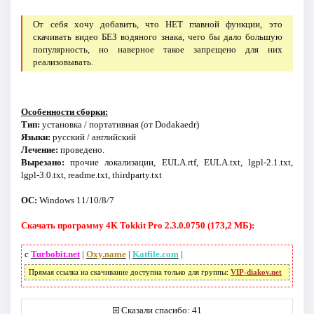
От себя хочу добавить, что НЕТ главной функции, это
скачивать видео БЕЗ водяного знака, чего бы дало большую
популярность, но наверное такое запрещено для них
реализовывать.
Особенности сборки:
Тип:
установка / портативная (от Dodakaedr)
Языки:
русский / английский
Лечение:
проведено.
Вырезано:
прочие локализации, EULA.rtf, EULA.txt, lgpl-2.1.txt,
lgpl-3.0.txt, readme.txt, thirdparty.txt
ОС:
Windows 11/10/8/7
Скачать программу 4K Tokkit Pro 2.3.0.0750 (173,2 МБ):
с
Turbobit.net
|
Oxy.name
|
Katfile.com
|
Прямая ссылка на скачивание доступна только для группы:
VIP-diakov.net
Сказали спасибо: 41