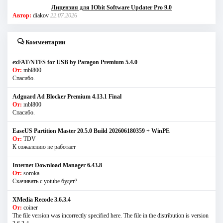
Лицензия для IObit Software Updater Pro 9.0
Автор:
diakov
22.07.2026
Комментарии
exFAT/NTFS for USB by Paragon Premium 5.4.0
От:
mbl800
Спасибо.
Adguard Ad Blocker Premium 4.13.1 Final
От:
mbl800
Спасибо.
EaseUS Partition Master 20.5.0 Build 202606180359 + WinPE
От:
TDV
К сожалению не работает
Internet Download Manager 6.43.8
От:
soroka
Скачивать с yotube будет?
XMedia Recode 3.6.3.4
От:
coiner
The file version was incorrectly specified here. The file in the distribution is version