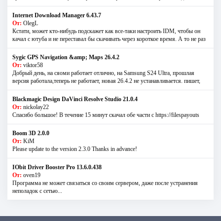
Internet Download Manager 6.43.7
От:
OlegL
Кстати, может кто-нибудь подскажет как все-таки настроить IDM, чтобы он
качал с ютуба и не переставал бы скачивать через короткое время. А то не раз
Sygic GPS Navigation &amp; Maps 26.4.2
От:
viktor58
Добрый день, на сяоми работает отлично, на Samsung S24 Ultra, прошлая
версия работала,теперь не работает, новая 26.4.2 не устанавливается. пишет,
Blackmagic Design DaVinci Resolve Studio 21.0.4
От:
nickolay22
Спасибо большое! В течение 15 минут скачал обе части с https://filespayouts
Boom 3D 2.0.0
От:
KiM
Please update to the version 2.3.0 Thanks in advance!
IObit Driver Booster Pro 13.6.0.438
От:
oven19
Программа не может связаться со своим сервером, даже после устранения
неполадок с сетью...