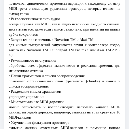
позволяют динамически применять вариации к выходному сигналу
MIDI-трека с помощью удаленных триггеров, которые влияют на
выход трека.
• Ретроспективная запись аудио
всегда слушает как MIDI, так и аудио источники входного сигнала,
захватывая все, даже если запись отключена, при нажатии на запись
дубль сохранится
• Запуск клипов с помощью Novation TM и Akai TM
для живых выступлений запускаются звуки с контроллера пэдов,
такого как Novation TM Launchpad TM Pro mk3 или Akai TM APC-
40
• Режим живого выступления
обработка всех эффектов выполняется в реальном времени, для
мгновенного отклика
• Папки фрагментов и списки воспроизведения
позволяет организовывать свои фрагменты (chunks) в папки и
списки воспроизведения
• Разделение списка фрагментов
упрощает управление
• Многоканальные MIDI-дорожки
можно записывать и воспроизводить несколько каналов MIDI-
данных на одной дорожке, например, записать на трек сразу все 16
MIDI-каналов
• Улучшенная фильтрация просмотра
скрытие данных отдельных MIDI-каналов с помощью нового