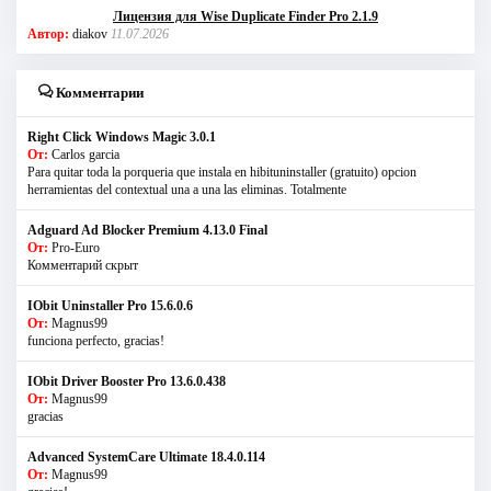
Лицензия для Wise Duplicate Finder Pro 2.1.9
Автор:
diakov
11.07.2026
Комментарии
Right Click Windows Magic 3.0.1
От:
Carlos garcia
Para quitar toda la porqueria que instala en hibituninstaller (gratuito) opcion
herramientas del contextual una a una las eliminas. Totalmente
Adguard Ad Blocker Premium 4.13.0 Final
От:
Pro-Euro
Комментарий скрыт
IObit Uninstaller Pro 15.6.0.6
От:
Magnus99
funciona perfecto, gracias!
IObit Driver Booster Pro 13.6.0.438
От:
Magnus99
gracias
Advanced SystemCare Ultimate 18.4.0.114
От:
Magnus99