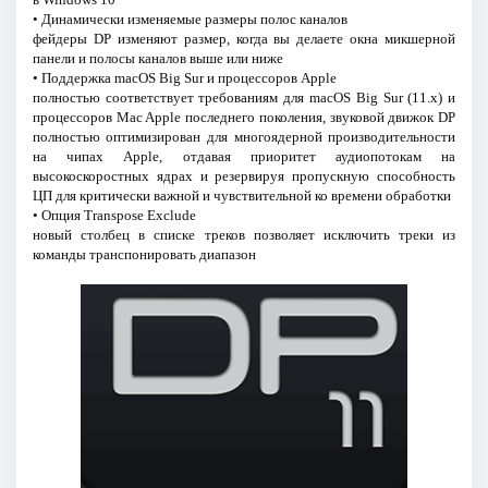
• Динамически изменяемые размеры полос каналов
фейдеры DP изменяют размер, когда вы делаете окна микшерной
панели и полосы каналов выше или ниже
• Поддержка macOS Big Sur и процессоров Apple
полностью соответствует требованиям для macOS Big Sur (11.x) и
процессоров Mac Apple последнего поколения, звуковой движок DP
полностью оптимизирован для многоядерной производительности
на чипах Apple, отдавая приоритет аудиопотокам на
высокоскоростных ядрах и резервируя пропускную способность
ЦП для критически важной и чувствительной ко времени обработки
• Опция Transpose Exclude
новый столбец в списке треков позволяет исключить треки из
команды транспонировать диапазон