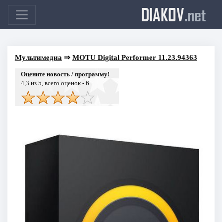
DIAKOV
.net
Мультимедиа
⇒
MOTU Digital Performer 11.23.94363
Оцените новость / программу!
4,3
из 5, всего оценок -
6