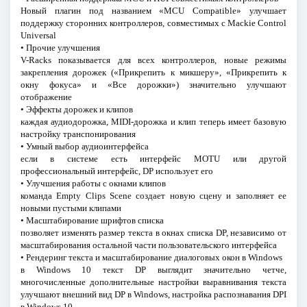
Новый плагин под названием «MCU Compatible» улучшает
поддержку сторонних контроллеров, совместимых с Mackie Control
Universal
• Прочие улучшения
V-Racks показывается для всех контроллеров, новые режимы
закрепления дорожек («Прикрепить к микшеру», «Прикрепить к
окну фокуса» и «Все дорожки») значительно улучшают
отображение
• Эффекты дорожек и клипов
каждая аудиодорожка, MIDI-дорожка и клип теперь имеет базовую
настройку транспонирования
• Умный выбор аудиоинтерфейса
если в системе есть интерфейс MOTU или другой
профессиональный интерфейс, DP использует его
• Улучшения работы с окнами клипов
команда Empty Clips Scene создает новую сцену и заполняет ее
новыми пустыми клипами
• Масштабирование шрифтов списка
позволяет изменять размер текста в окнах списка DP, независимо от
масштабирования остальной части пользовательского интерфейса
• Рендеринг текста и масштабирование диалоговых окон в Windows
в Windows 10 текст DP выглядит значительно четче,
многочисленные дополнительные настройки выравнивания текста
улучшают внешний вид DP в Windows, настройка распознавания DPI
в Windows 10