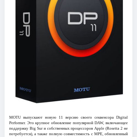
MOTU выпускают новую 11 версию своего секвенсора Digital
Performer. Это крупное обновление популярной DAW, включающее
поддержку Big Sur и собственных процессоров Apple (Rosetta 2 не
потребуется), а также полную совместимость с MPE, обновленный