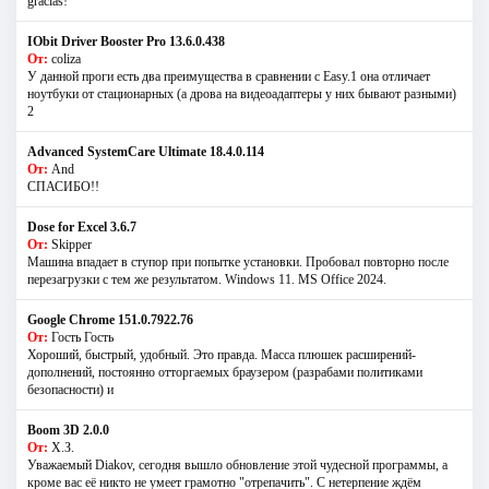
gracias!
IObit Driver Booster Pro 13.6.0.438
От:
coliza
У данной проги есть два преимущества в сравнении с Easy.1 она отличает
ноутбуки от стационарных (а дрова на видеоадаптеры у них бывают разными)
2
Advanced SystemCare Ultimate 18.4.0.114
От:
And
СПАСИБО!!
Dose for Excel 3.6.7
От:
Skipper
Машина впадает в ступор при попытке установки. Пробовал повторно после
перезагрузки с тем же результатом. Windows 11. MS Offiсe 2024.
Google Chrome 151.0.7922.76
От:
Гость Гость
Хороший, быстрый, удобный. Это правда. Масса плюшек расширений-
дополнений, постоянно отторгаемых браузером (разрабами политиками
безопасности) и
Boom 3D 2.0.0
От:
Х.З.
Уважаемый Diakov, сегодня вышло обновление этой чудесной программы, а
кроме вас её никто не умеет грамотно "отрепачить". С нетерпение ждём