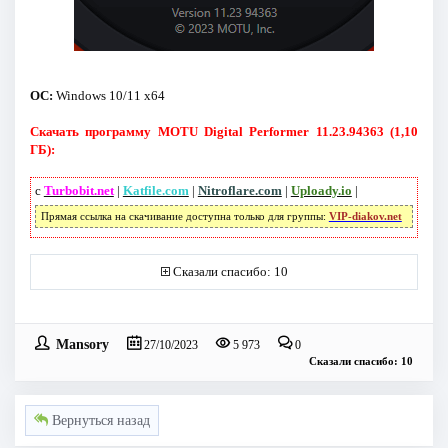
ОС:
Windows 10/11 x64
Скачать программу MOTU Digital Performer 11.23.94363 (1,10
ГБ):
с
Turbobit.net
|
Katfile.com
|
Nitroflare.com
|
Uploady.io
|
Прямая ссылка на скачивание доступна только для группы:
VIP-diakov.net
Сказали спасибо: 10
Mansory
27/10/2023
5 973
0
Сказали спасибо: 10
Вернуться назад