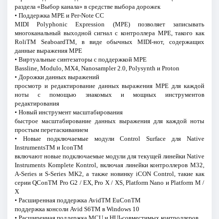
раздела «Выбор канала» в средстве выбора дорожек
• Поддержка MPE и Per-Note CC
MIDI Polyphonic Expression (MPE) позволяет записывать
многоканальный выходной сигнал с контроллера MPE, такого как
RoliTM SeaboardTM, в виде обычных MIDI-нот, содержащих
данные выражения MPE
• Виртуальные синтезаторы с поддержкой MPE
Bassline, Modulo, MX4, Nanosampler 2.0, Polysynth и Proton
• Дорожки данных выражений
просмотр и редактирование данных выражения MPE для каждой
ноты с помощью знакомых и мощных инструментов
редактирования
• Новый инструмент масштабирования
быстрое масштабирование данных выражения для каждой ноты
простым перетаскиванием
• Новые подключаемые модули Control Surface для Native
InstrumentsTM и IconTM
включают новые подключаемые модули для текущей линейки Native
Instruments Komplete Kontrol, включая линейки контроллеров M32,
A-Series и S-Series MK2, а также новинку iCON Control, такие как
серии QConTM Pro G2 / EX, Pro X / XS, Platform Nano и Platform M /
X
• Расширенная поддержка AvidTM EuConTM
поддержка консоли Avid S6TM в Windows 10
• Расширенная поддержка MCU и HUI-совместимых контроллеров