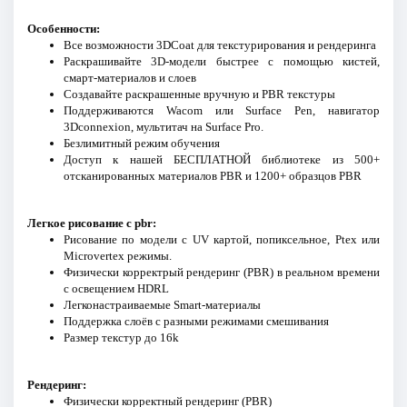
Особенности:
Все возможности 3DCoat для текстурирования и рендеринга
Раскрашивайте 3D-модели быстрее с помощью кистей,
смарт-материалов и слоев
Создавайте раскрашенные вручную и PBR текстуры
Поддерживаются Wacom или Surface Pen, навигатор
3Dconnexion, мультитач на Surface Pro.
Безлимитный режим обучения
Доступ к нашей БЕСПЛАТНОЙ библиотеке из 500+
отсканированных материалов PBR и 1200+ образцов PBR
Легкое рисование с pbr:
Рисование по модели с UV картой, попиксельное, Ptex или
Microvertex режимы.
Физически корректрый рендеринг (PBR) в реальном времени
с освещением HDRL
Легконастраиваемые Smart-материалы
Поддержка слоёв с разными режимами смешивания
Размер текстур до 16k
Рендеринг:
Физически корректный рендеринг (PBR)