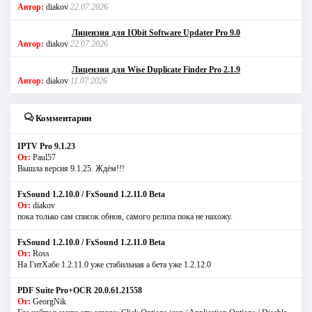
Автор:
diakov
22.07.2026
Лицензия для IObit Software Updater Pro 9.0
Автор:
diakov
22.07.2026
Лицензия для Wise Duplicate Finder Pro 2.1.9
Автор:
diakov
11.07.2026
Комментарии
IPTV Pro 9.1.23
От:
Paul57
Вышла версия 9.1.25. Ждём!!!
FxSound 1.2.10.0 / FxSound 1.2.11.0 Beta
От:
diakov
пока только сам список обнов, самого релиза пока не нахожу.
FxSound 1.2.10.0 / FxSound 1.2.11.0 Beta
От:
Ross
На ГитХабе 1.2.11.0 уже стабильная а бета уже 1.2.12.0
PDF Suite Pro+OCR 20.0.61.21558
От:
GeorgNik