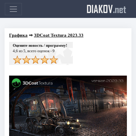
DIAKOV
.net
Графика
⇒
3DCoat Textura 2023.33
Оцените новость / программу!
4,6
из 5, всего оценок -
9