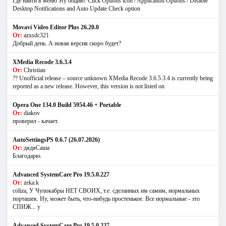
Где найти в меню эту опцию: Click Options icon / Application Options / Disable
Desktop Notifications and Auto Update Check option
Movavi Video Editor Plus 26.20.0
От:
azxsdc321
Добрый день. А новая версия скоро будет?
XMedia Recode 3.6.3.4
От:
Christian
?? Unofficial release – source unknown XMedia Recode 3.6.5.3.4 is currently being
reported as a new release. However, this version is not listed on
Opera One 134.0 Build 5954.46 + Portable
От:
diakov
проверил - качает.
AutoSettingsPS 0.6.7 (26.07.2026)
От:
дядяСаша
Благодарю.
Advanced SystemCare Pro 19.5.0.227
От:
zeka.k
coliza, У Чупокабры НЕТ СВОИХ, т.е. сделанных им самим, нормальных
порташек. Ну, может быть, что-нибудь простенькое. Все нормальные - это
СПИЖ... у
Advanced SystemCare Pro 19.5.0.227