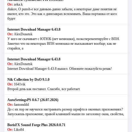
От:
zeka.k
diakov, О punsh-е все давным-давно забыли, а некоторые даже понятия не
имеют, кто это. Это как о динозаврах вспоминать. Ваша порташка от кого
будет
Internet Download Manager 6.43.8
От:
AlexDonetsk
У кого не скачивает с ЮТЮБ (нет менюшки), поэксперементируйте с ВПН.
Заметил что на некоторых ВПН менюшка не выскакивает вообще, как не
старайся, а
Internet Download Manager 6.43.8
От:
AlexDonetsk
Internet Download Manager 6.43.8 вышел. Обновите пожалуйста репак!
Nik Collection by DxO 9.1.0
От:
1641vik
Второй день как поставил. Спасибо, все работает.
AutoSettingsPS 0.6.7 (26.07.2026)
От:
fantomddd
До с их пор не научился настраивать размер шрифта в оконных приложениях?
Запускаешь приложение, правой клавишей мыши по заголовку окна, свойства,
BorisFX Sound Forge Plus 2026.0.0.71
От:
Liko84