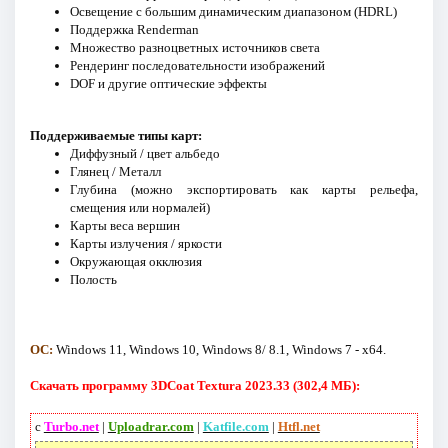
Освещение с большим динамическим диапазоном (HDRL)
Поддержка Renderman
Множество разноцветных источников света
Рендеринг последовательности изображений
DOF и другие оптические эффекты
Поддерживаемые типы карт:
Диффузный / цвет альбедо
Глянец / Металл
Глубина (можно экспортировать как карты рельефа,
смещения или нормалей)
Карты веса вершин
Карты излучения / яркости
Окружающая окклюзия
Полость
ОС:
Windows 11, Windows 10, Windows 8/ 8.1, Windows 7 - x64.
Скачать программу 3DCoat Textura 2023.33 (302,4 МБ):
с
Turbo.net
|
Uploadrar.com
|
Katfile.com
|
Htfl.net