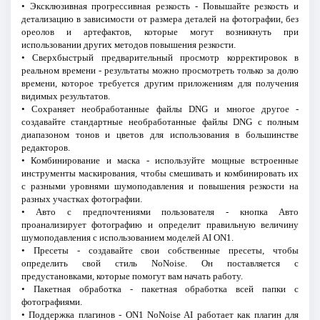
• Эксклюзивная прогрессивная резкость - Повышайте резкость и
детализацию в зависимости от размера деталей на фотографии, без
ореолов и артефактов, которые могут возникнуть при
использовании других методов повышения резкости.
• Сверхбыстрый предварительный просмотр корректировок в
реальном времени - результаты можно просмотреть только за долю
времени, которое требуется другим приложениям для получения
видимых результатов.
• Сохраняет необработанные файлы DNG и многое другое -
создавайте стандартные необработанные файлы DNG с полным
диапазоном тонов и цветов для использования в большинстве
редакторов.
• Комбинирование и маска - используйте мощные встроенные
инструменты маскирования, чтобы смешивать и комбинировать их
с разными уровнями шумоподавления и повышения резкости на
разных участках фотографии.
• Авто с предпочтениями пользователя - кнопка Авто
проанализирует фотографию и определит правильную величину
шумоподавления с использованием моделей AI ON1.
• Пресеты - создавайте свои собственные пресеты, чтобы
определить свой стиль NoNoise. Он поставляется с
предустановками, которые помогут вам начать работу.
• Пакетная обработка - пакетная обработка всей папки с
фотографиями.
• Поддержка плагинов - ON1 NoNoise AI работает как плагин для