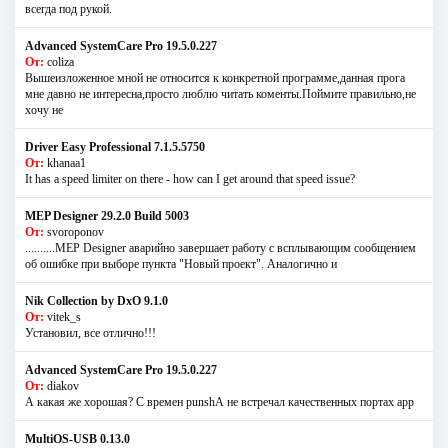
всегда под рукой.
Advanced SystemCare Pro 19.5.0.227
От:
coliza
Вышеизложенное мной не относится к конкретной программе,данная прога
мне давно не интересна,просто люблю читать коменты.Поймите правильно,не
хочу не
Driver Easy Professional 7.1.5.5750
От:
khanaa1
It has a speed limiter on there - how can I get around that speed issue?
MEP Designer 29.2.0 Build 5003
От:
svoroponov
..........MEP Designer аварийно завершает работу с всплывающим сообщением
об ошибке при выборе пункта "Новый проект". Аналогично и
Nik Collection by DxO 9.1.0
От:
vitek_s
Установил, все отлично!!!
Advanced SystemCare Pro 19.5.0.227
От:
diakov
А какая же хорошая? С времен punshА не встречал качественных портах app
MultiOS-USB 0.13.0