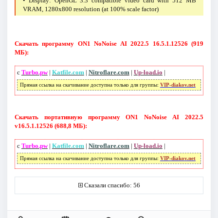
• Display: OpenGL 3.3 compatible video card with 512 MB
VRAM, 1280x800 resolution (at 100% scale factor)
Скачать программу ON1 NoNoise AI 2022.5 16.5.1.12526 (919
МБ):
с
Turbo.pw
|
Katfile.com
|
Nitroflare.com
|
Up-load.io
|
Прямая ссылка на скачивание доступна только для группы:
VIP-diakov.net
Скачать портативную программу ON1 NoNoise AI 2022.5
v16.5.1.12526 (688,8 МБ):
с
Turbo.pw
|
Katfile.com
|
Nitroflare.com
|
Up-load.io
|
Прямая ссылка на скачивание доступна только для группы:
VIP-diakov.net
Сказали спасибо: 56