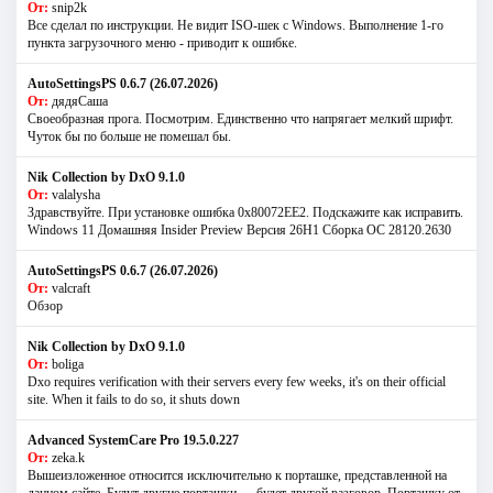
От:
snip2k
Все сделал по инструкции. Не видит ISO-шек с Windows. Выполнение 1-го
пункта загрузочного меню - приводит к ошибке.
AutoSettingsPS 0.6.7 (26.07.2026)
От:
дядяСаша
Своеобразная прога. Посмотрим. Единственно что напрягает мелкий шрифт.
Чуток бы по больше не помешал бы.
Nik Collection by DxO 9.1.0
От:
valalysha
Здравствуйте. При установке ошибка 0х80072EE2. Подскажите как исправить.
Windows 11 Домашняя Insider Preview Версия 26H1 Сборка ОС 28120.2630
AutoSettingsPS 0.6.7 (26.07.2026)
От:
valcraft
Обзор
Nik Collection by DxO 9.1.0
От:
boliga
Dxo requires verification with their servers every few weeks, it's on their official
site. When it fails to do so, it shuts down
Advanced SystemCare Pro 19.5.0.227
От:
zeka.k
Вышеизложенное относится исключительно к порташке, представленной на
данном сайте. Будут другие порташки — будет другой разговор. Порташку от