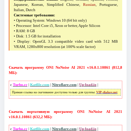
Japanese, Korean, Simplified Chinese,
Russian
, Portuguese,
Italian, Dutch
Системные требования:
• Operating System: Windows 10 (64 bit only)
• Processor: Intel Core i5, Xeon or better, Apple Silicon
• RAM: 8 GB
• Disk: 1.5 GB for installation
• Display: OpenGL 3.3 compatible video card with 512 MB
VRAM, 1280x800 resolution (at 100% scale factor)
Скачать программу ON1 NoNoise AI 2021 v16.0.1.10861 (812,8
МБ):
с
Turbo.cc
|
Katfile.com
|
Nitroflare.com
|
Up-load.io
|
Прямая ссылка на скачивание доступна только для группы:
VIP-diakov.net
Скачать портативную программу ON1 NoNoise AI 2021
v16.0.1.10861 (632,2 МБ):
с
Turbo.cc
|
Katfile.com
|
Nitroflare.com
|
Up-load.io
|