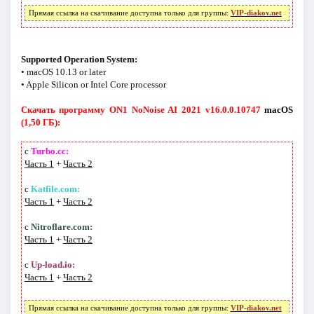
Прямая ссылка на скачивание доступна только для группы:
VIP-diakov.net
Supported Operation System:
• macOS 10.13 or later
• Apple Silicon or Intel Core processor
Скачать программу ON1 NoNoise AI 2021 v16.0.0.10747
macOS
(1,50 ГБ):
с
Turbo.cc:
Часть 1
+
Часть 2
с
Katfile.com:
Часть 1
+
Часть 2
с
Nitroflare.com:
Часть 1
+
Часть 2
с
Up-load.io:
Часть 1
+
Часть 2
Прямая ссылка на скачивание доступна только для группы:
VIP-diakov.net