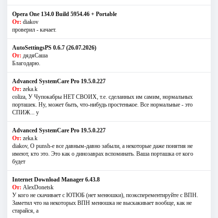
Opera One 134.0 Build 5954.46 + Portable
От:
diakov
проверил - качает.
AutoSettingsPS 0.6.7 (26.07.2026)
От:
дядяСаша
Благодарю.
Advanced SystemCare Pro 19.5.0.227
От:
zeka.k
coliza, У Чупокабры НЕТ СВОИХ, т.е. сделанных им самим, нормальных
порташек. Ну, может быть, что-нибудь простенькое. Все нормальные - это
СПИЖ... у
Advanced SystemCare Pro 19.5.0.227
От:
zeka.k
diakov, О punsh-е все давным-давно забыли, а некоторые даже понятия не
имеют, кто это. Это как о динозаврах вспоминать. Ваша порташка от кого
будет
Internet Download Manager 6.43.8
От:
AlexDonetsk
У кого не скачивает с ЮТЮБ (нет менюшки), поэксперементируйте с ВПН.
Заметил что на некоторых ВПН менюшка не выскакивает вообще, как не
старайся, а