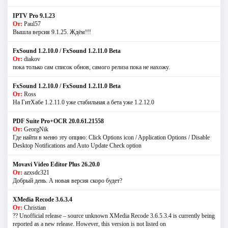
IPTV Pro 9.1.23
От:
Paul57
Вышла версия 9.1.25. Ждём!!!
FxSound 1.2.10.0 / FxSound 1.2.11.0 Beta
От:
diakov
пока только сам список обнов, самого релиза пока не нахожу.
FxSound 1.2.10.0 / FxSound 1.2.11.0 Beta
От:
Ross
На ГитХабе 1.2.11.0 уже стабильная а бета уже 1.2.12.0
PDF Suite Pro+OCR 20.0.61.21558
От:
GeorgNik
Где найти в меню эту опцию: Click Options icon / Application Options / Disable
Desktop Notifications and Auto Update Check option
Movavi Video Editor Plus 26.20.0
От:
azxsdc321
Добрый день. А новая версия скоро будет?
XMedia Recode 3.6.3.4
От:
Christian
?? Unofficial release – source unknown XMedia Recode 3.6.5.3.4 is currently being
reported as a new release. However, this version is not listed on