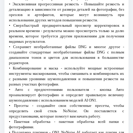
• Эксклюзивная прогрессивная резкость - Повышайте резкость и
детализацию в зависимости от размера деталей на фотографии, без
ореолов и артефактов, которые могут возникнуть при
использовании других методов повышения резкости.
• Сверхбыстрый предварительный просмотр корректировок в
реальном времени - результаты можно просмотреть только за долю
времени, которое требуется другим приложениям для получения
видимых результатов.
• Сохраняет необработанные файлы DNG и многое другое -
создавайте стандартные необработанные файлы DNG с полным
диапазоном тонов и цветов для использования в большинстве
редакторов.
• Комбинирование и маска - используйте мощные встроенные
инструменты маскирования, чтобы смешивать и комбинировать их
с разными уровнями шумоподавления и повышения резкости на
разных участках фотографии.
• Авто с предпочтениями пользователя - кнопка Авто
проанализирует фотографию и определит правильную величину
шумоподавления с использованием моделей AI ON1.
• Пресеты - создавайте свои собственные пресеты, чтобы
определить свой стиль NoNoise. Он поставляется с
предустановками, которые помогут вам начать работу.
• Пакетная обработка - пакетная обработка всей папки с
фотографиями.
• Поддержка плагинов - ON1 NoNoise AI работает как плагин для