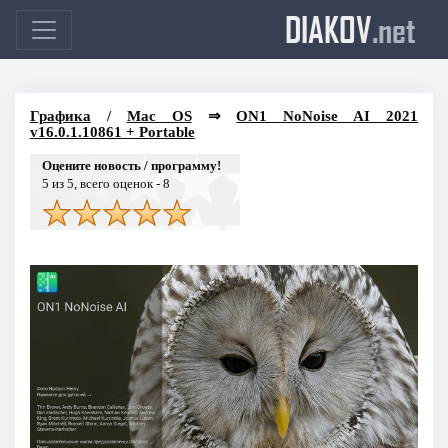
DIAKOV
.net
Графика
/
Mac OS
⇒
ON1 NoNoise AI 2021
v16.0.1.10861 + Portable
Оцените новость / программу!
5
из 5, всего оценок -
8